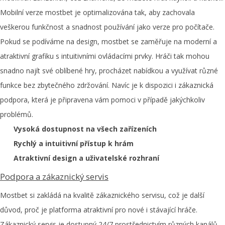
Mobilní verze mostbet je optimalizována tak, aby zachovala
veškerou funkčnost a snadnost používání jako verze pro počítače.
Pokud se podíváme na design, mostbet se zaměřuje na moderní a
atraktivní grafiku s intuitivními ovládacími prvky. Hráči tak mohou
snadno najít své oblíbené hry, procházet nabídkou a využívat různé
funkce bez zbytečného zdržování. Navíc je k dispozici i zákaznická
podpora, která je připravena vám pomoci v případě jakýchkoliv
problémů.
Vysoká dostupnost na všech zařízeních
Rychlý a intuitivní přístup k hrám
Atraktivní design a uživatelské rozhraní
Podpora a zákaznický servis
Mostbet si zakládá na kvalitě zákaznického servisu, což je další
důvod, proč je platforma atraktivní pro nové i stávající hráče.
Zákaznický servis je dostupný 24/7 prostřednictvím různých kanálů,