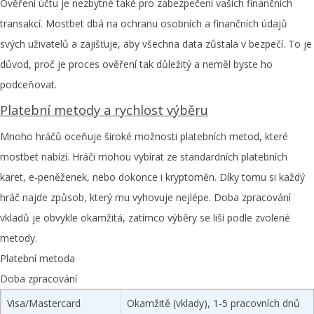
Ověření účtu je nezbytné také pro zabezpečení vašich finančních
transakcí. Mostbet dbá na ochranu osobních a finančních údajů
svých uživatelů a zajišťuje, aby všechna data zůstala v bezpečí. To je
důvod, proč je proces ověření tak důležitý a neměl byste ho
podceňovat.
Platební metody a rychlost výběru
Mnoho hráčů oceňuje široké možnosti platebních metod, které
mostbet nabízí. Hráči mohou vybírat ze standardních platebních
karet, e-peněženek, nebo dokonce i kryptoměn. Díky tomu si každý
hráč najde způsob, který mu vyhovuje nejlépe. Doba zpracování
vkladů je obvykle okamžitá, zatímco výběry se liší podle zvolené
metody.
Platební metoda
Doba zpracování
Visa/Mastercard
Okamžitě (vklady), 1-5 pracovních dnů