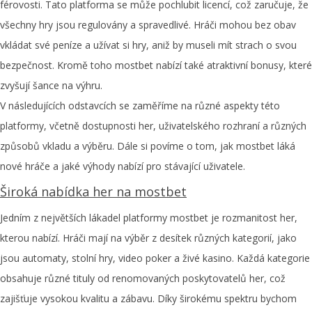
férovosti. Tato platforma se může pochlubit licencí, což zaručuje, že
všechny hry jsou regulovány a spravedlivé. Hráči mohou bez obav
vkládat své peníze a užívat si hry, aniž by museli mít strach o svou
bezpečnost. Kromě toho mostbet nabízí také atraktivní bonusy, které
zvyšují šance na výhru.
V následujících odstavcích se zaměříme na různé aspekty této
platformy, včetně dostupnosti her, uživatelského rozhraní a různých
způsobů vkladu a výběru. Dále si povíme o tom, jak mostbet láká
nové hráče a jaké výhody nabízí pro stávající uživatele.
Široká nabídka her na mostbet
Jedním z největších lákadel platformy mostbet je rozmanitost her,
kterou nabízí. Hráči mají na výběr z desítek různých kategorií, jako
jsou automaty, stolní hry, video poker a živé kasino. Každá kategorie
obsahuje různé tituly od renomovaných poskytovatelů her, což
zajišťuje vysokou kvalitu a zábavu. Díky širokému spektru bychom