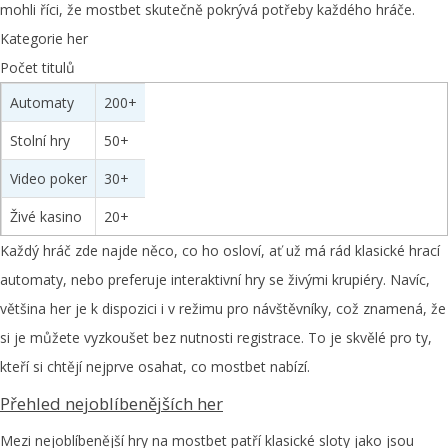
mohli říci, že mostbet skutečně pokrývá potřeby každého hráče.
Kategorie her
Počet titulů
Automaty
200+
Stolní hry
50+
Video poker
30+
Živé kasino
20+
Každý hráč zde najde něco, co ho osloví, ať už má rád klasické hrací
automaty, nebo preferuje interaktivní hry se živými krupiéry. Navíc,
většina her je k dispozici i v režimu pro návštěvníky, což znamená, že
si je můžete vyzkoušet bez nutnosti registrace. To je skvělé pro ty,
kteří si chtějí nejprve osahat, co mostbet nabízí.
Přehled nejoblíbenějších her
Mezi nejoblíbenější hry na mostbet patří klasické sloty jako jsou