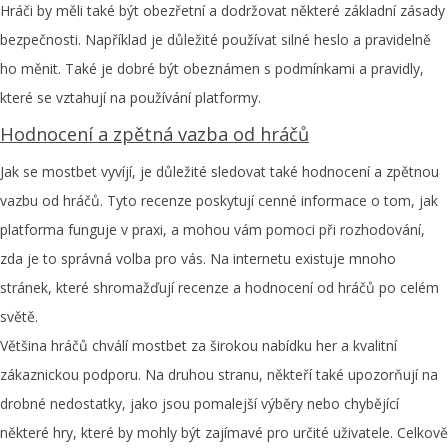
Hráči by měli také být obezřetní a dodržovat některé základní zásady
bezpečnosti. Například je důležité používat silné heslo a pravidelně
ho měnit. Také je dobré být obeznámen s podmínkami a pravidly,
které se vztahují na používání platformy.
Hodnocení a zpětná vazba od hráčů
Jak se mostbet vyvíjí, je důležité sledovat také hodnocení a zpětnou
vazbu od hráčů. Tyto recenze poskytují cenné informace o tom, jak
platforma funguje v praxi, a mohou vám pomoci při rozhodování,
zda je to správná volba pro vás. Na internetu existuje mnoho
stránek, které shromažďují recenze a hodnocení od hráčů po celém
světě.
Většina hráčů chválí mostbet za širokou nabídku her a kvalitní
zákaznickou podporu. Na druhou stranu, někteří také upozorňují na
drobné nedostatky, jako jsou pomalejší výběry nebo chybějící
některé hry, které by mohly být zajímavé pro určité uživatele. Celkově