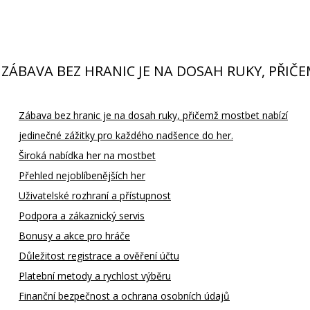
ZÁBAVA BEZ HRANIC JE NA DOSAH RUKY, PŘIČ
Zábava bez hranic je na dosah ruky, přičemž mostbet nabízí
jedinečné zážitky pro každého nadšence do her.
Široká nabídka her na mostbet
Přehled nejoblíbenějších her
Uživatelské rozhraní a přístupnost
Podpora a zákaznický servis
Bonusy a akce pro hráče
Důležitost registrace a ověření účtu
Platební metody a rychlost výběru
Finanční bezpečnost a ochrana osobních údajů