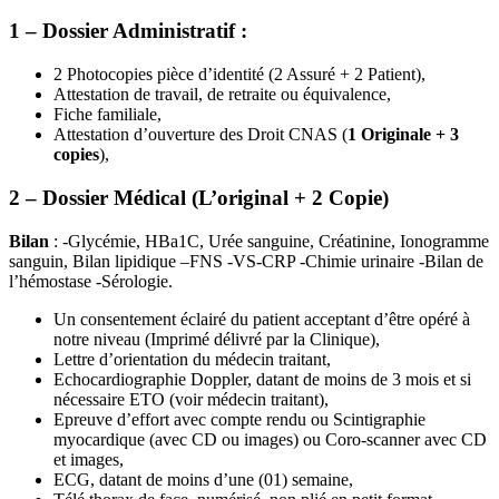
1 – Dossier Administratif :
2 Photocopies pièce d’identité (2 Assuré + 2 Patient),
Attestation de travail, de retraite ou équivalence,
Fiche familiale,
Attestation d’ouverture des Droit CNAS (
1 Originale + 3
copies
),
2 – Dossier Médical (L’original + 2 Copie)
Bilan
: -Glycémie, HBa1C, Urée sanguine, Créatinine, Ionogramme
sanguin, Bilan lipidique –FNS -VS-CRP -Chimie urinaire -Bilan de
l’hémostase -Sérologie.
Un consentement éclairé du patient acceptant d’être opéré à
notre niveau (Imprimé délivré par la Clinique),
Lettre d’orientation du médecin traitant,
Echocardiographie Doppler, datant de moins de 3 mois et si
nécessaire ETO (voir médecin traitant),
Epreuve d’effort avec compte rendu ou Scintigraphie
myocardique (avec CD ou images) ou Coro-scanner avec CD
et images,
ECG, datant de moins d’une (01) semaine,