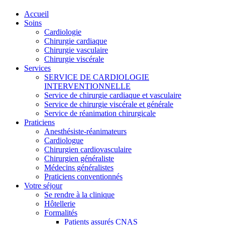
Accueil
Soins
Cardiologie
Chirurgie cardiaque
Chirurgie vasculaire
Chirurgie viscérale
Services
SERVICE DE CARDIOLOGIE
INTERVENTIONNELLE
Service de chirurgie cardiaque et vasculaire
Service de chirurgie viscérale et générale
Service de réanimation chirurgicale
Praticiens
Anesthésiste-réanimateurs
Cardiologue
Chirurgien cardiovasculaire
Chirurgien généraliste
Médecins généralistes
Praticiens conventionnés
Votre séjour
Se rendre à la clinique
Hôtellerie
Formalités
Patients assurés CNAS