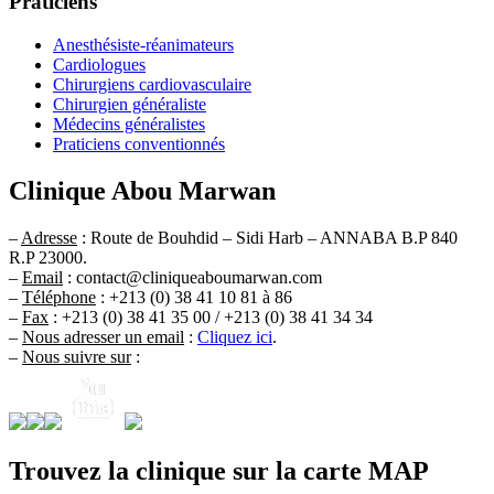
Praticiens
Anesthésiste-réanimateurs
Cardiologues
Chirurgiens cardiovasculaire
Chirurgien généraliste
Médecins généralistes
Praticiens conventionnés
Clinique Abou Marwan
–
Adresse
: Route de Bouhdid – Sidi Harb – ANNABA B.P 840
R.P 23000.
–
Email
: contact@cliniqueaboumarwan.com
–
Téléphone
: +213 (0) 38 41 10 81 à 86
–
Fax
: +213 (0) 38 41 35 00 / +213 (0) 38 41 34 34
–
Nous adresser un email
:
Cliquez ici
.
–
Nous suivre sur
:
Trouvez la clinique sur la carte MAP