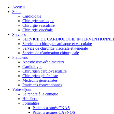
Accueil
Soins
Cardiologie
Chirurgie cardiaque
Chirurgie vasculaire
Chirurgie viscérale
Services
SERVICE DE CARDIOLOGIE INTERVENTIONNE
Service de chirurgie cardiaque et vasculaire
Service de chirurgie viscérale et générale
Service de réanimation chirurgicale
Praticiens
Anesthésiste-réanimateurs
Cardiologue
Chirurgien cardiovasculaire
Chirurgien généraliste
Médecins généralistes
Praticiens conventionnés
Votre séjour
Se rendre à la clinique
Hôtellerie
Formalités
Patients assurés CNAS
Patients assurés CASNOS