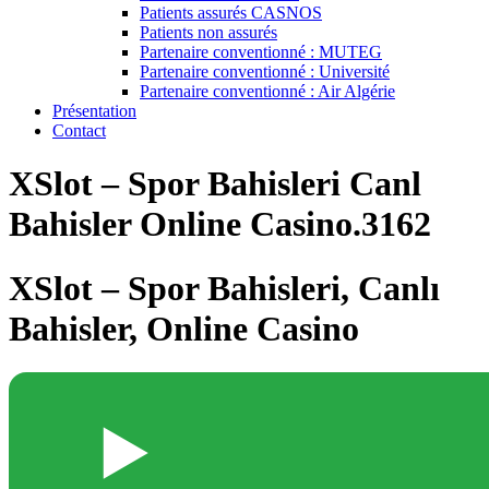
Patients assurés CASNOS
Patients non assurés
Partenaire conventionné : MUTEG
Partenaire conventionné : Université
Partenaire conventionné : Air Algérie
Présentation
Contact
XSlot – Spor Bahisleri Canl
Bahisler Online Casino.3162
XSlot – Spor Bahisleri, Canlı
Bahisler, Online Casino
▶️