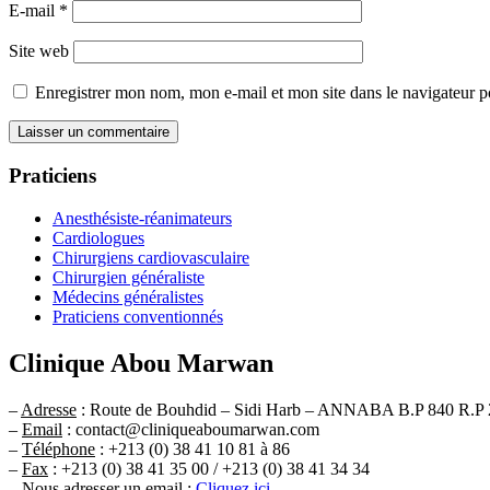
E-mail
*
Site web
Enregistrer mon nom, mon e-mail et mon site dans le navigateur
Praticiens
Anesthésiste-réanimateurs
Cardiologues
Chirurgiens cardiovasculaire
Chirurgien généraliste
Médecins généralistes
Praticiens conventionnés
Clinique Abou Marwan
–
Adresse
: Route de Bouhdid – Sidi Harb – ANNABA B.P 840 R.P 
–
Email
: contact@cliniqueaboumarwan.com
–
Téléphone
: +213 (0) 38 41 10 81 à 86
–
Fax
: +213 (0) 38 41 35 00 / +213 (0) 38 41 34 34
–
Nous adresser un email
:
Cliquez ici
.