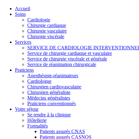
Accueil
Soins
Cardiologie
Chirurgie cardiaque
Chirurgie vasculaire
Chirurgie viscérale
Services
SERVICE DE CARDIOLOGIE INTERVENTIONNE
Service de chirurgie cardiaque et vasculaire
Service de chirurgie viscérale et générale
Service de réanimation chirurgicale
Praticiens
Anesthésiste-réanimateurs
Cardiologue
Chirurgien cardiovasculaire
Chirurgien généraliste
Médecins généralistes
Praticiens conventionnés
Votre séjour
Se rendre à la clinique
Hôtellerie
Formalités
Patients assurés CNAS
Patients assurés CASNOS