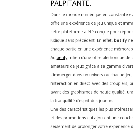
PALPITANTE.
Dans le monde numérique en constante év
offre une expérience de jeu unique et imm
cette plateforme a été conçue pour répond
ludique sans précédent. En effet,
betify
ne
chaque partie en une expérience mémorabl
Au
betify
milieu d’une offre pléthorique de 
amateurs de jeux grâce à sa gamme diversif
s’immerger dans un univers où chaque jeu, 
l’interaction en direct avec des croupiers
avant des graphismes de haute qualité, une 
la tranquillité d’esprit des joueurs.
Une des caractéristiques les plus intéress
et des promotions qui ajoutent une couche
seulement de prolonger votre expérience 