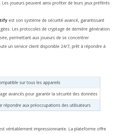
Les joueurs peuvent ainsi profiter de leurs jeux préférés
tify
est son système de sécurité avancé, garantissant
égées. Les protocoles de cryptage de dernière génération
isée, permettant aux joueurs de se concentrer
oute un service client disponible 24/7, prêt à répondre à
ompatible sur tous les appareils
age avancés pour garantir la sécurité des données
r répondre aux préoccupations des utilisateurs
st véritablement impressionnante. La plateforme offre