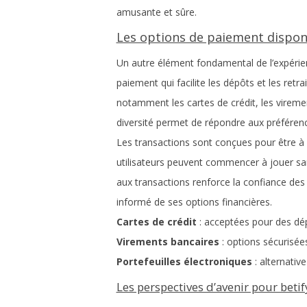
amusante et sûre.
Les options de paiement dispon
Un autre élément fondamental de l’expérie
paiement qui facilite les dépôts et les ret
notamment les cartes de crédit, les viremen
diversité permet de répondre aux préférenc
Les transactions sont conçues pour être à l
utilisateurs peuvent commencer à jouer sans
aux transactions renforce la confiance des
informé de ses options financières.
Cartes de crédit
: acceptées pour des dép
Virements bancaires
: options sécurisée
Portefeuilles électroniques
: alternative
Les perspectives d’avenir pour betif