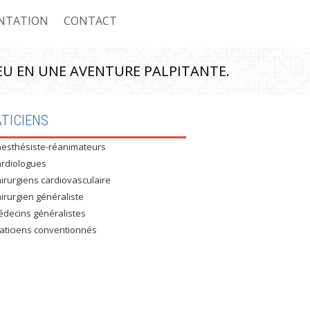
NTATION
CONTACT
EU EN UNE AVENTURE PALPITANTE.
ASSURÉS CNAS
TICIENS
esthésiste-réanimateurs
 ASSURÉS CASNOS
rdiologues
 NON ASSURÉS
irurgiens cardiovasculaire
irurgien généraliste
RE CONVENTIONNÉ : MUTEG
decins généralistes
aticiens conventionnés
E CONVENTIONNÉ : UNIVERSITÉ
E CONVENTIONNÉ : AIR ALGÉRIE