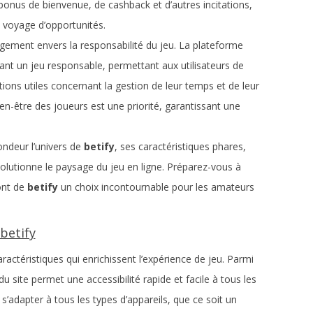
bonus de bienvenue, de cashback et d’autres incitations,
i voyage d’opportunités.
gement envers la responsabilité du jeu. La plateforme
tant un jeu responsable, permettant aux utilisateurs de
tions utiles concernant la gestion de leur temps et de leur
bien-être des joueurs est une priorité, garantissant une
ondeur l’univers de
betify
, ses caractéristiques phares,
lutionne le paysage du jeu en ligne. Préparez-vous à
ont de
betify
un choix incontournable pour les amateurs
betify
ractéristiques qui enrichissent l’expérience de jeu. Parmi
 du site permet une accessibilité rapide et facile à tous les
 s’adapter à tous les types d’appareils, que ce soit un