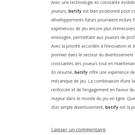
Avec une technologie en constante évolut
joueurs,
betify
est bien positionné pour co
développements futurs pourraient inclure l’in
expériences de jeu encore plus immersives.
envisagée, permettant aux joueurs de profi
Avec la priorité accordée à l’innovation et à
pionnier dans le secteur du divertissement 
croissantes des joueurs tout en maintenant
En résumé,
betify
offre une expérience de 
mécanique de jeu. La combinaison d’une la
renforcée et de l’engagement en faveur du
majeur dans le monde du jeu en ligne. Que
d’un simple divertissement,
betify
est là p
Laisser un commentaire