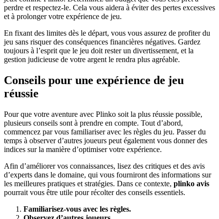
perdre et respectez-le. Cela vous aidera à éviter des pertes excessives
et à prolonger votre expérience de jeu.
En fixant des limites dès le départ, vous vous assurez de profiter du
jeu sans risquer des conséquences financières négatives. Gardez
toujours à l’esprit que le jeu doit rester un divertissement, et la
gestion judicieuse de votre argent le rendra plus agréable.
Conseils pour une expérience de jeu
réussie
Pour que votre aventure avec Plinko soit la plus réussie possible,
plusieurs conseils sont à prendre en compte. Tout d’abord,
commencez par vous familiariser avec les règles du jeu. Passer du
temps à observer d’autres joueurs peut également vous donner des
indices sur la manière d’optimiser votre expérience.
Afin d’améliorer vos connaissances, lisez des critiques et des avis
d’experts dans le domaine, qui vous fourniront des informations sur
les meilleures pratiques et stratégies. Dans ce contexte,
plinko avis
pourrait vous être utile pour récolter des conseils essentiels.
Familiarisez-vous avec les règles.
Observez d’autres joueurs.