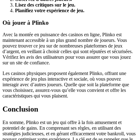
Lisez des critiques sur le jeu.
Planifiez votre expérience de jeu.
Où jouer à Plinko
Avec la montée en puissance des casinos en ligne, Plinko est
maintenant accessible à un plus grand nombre de joueurs. Vous
pouvez trouver ce jeu sur de nombreuses plateformes de jeux
d’argent, en veillant à choisir celles qui sont réputées et sécurisées.
Vérifiez les avis des utilisateurs pour vous assurer que vous jouez
sur un site de confiance.
Les casinos physiques proposent également Plinko, offrant une
expérience de jeu plus interactive et sociale, où vous pouvez
interagir avec d’autres joueurs. Quelle que soit la plateforme que
vous choisissez, assurez-vous qu’elle vous convient et offre les
caractéristiques qui vous plaisent.
Conclusion
En somme, Plinko est un jeu qui offre à la fois amusement et
potentiel de gains. En comprenant ses règles, en utilisant des
stratégies judicieuses, et en gérant efficacement votre bankroll, vous
pouvez optimiser votre expérience. La clé est de se rappeler que le