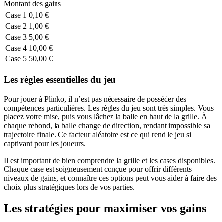
Montant des gains
Case 1
0,10 €
Case 2
1,00 €
Case 3
5,00 €
Case 4
10,00 €
Case 5
50,00 €
Les règles essentielles du jeu
Pour jouer à Plinko, il n’est pas nécessaire de posséder des
compétences particulières. Les règles du jeu sont très simples. Vous
placez votre mise, puis vous lâchez la balle en haut de la grille. À
chaque rebond, la balle change de direction, rendant impossible sa
trajectoire finale. Ce facteur aléatoire est ce qui rend le jeu si
captivant pour les joueurs.
Il est important de bien comprendre la grille et les cases disponibles.
Chaque case est soigneusement conçue pour offrir différents
niveaux de gains, et connaître ces options peut vous aider à faire des
choix plus stratégiques lors de vos parties.
Les stratégies pour maximiser vos gains