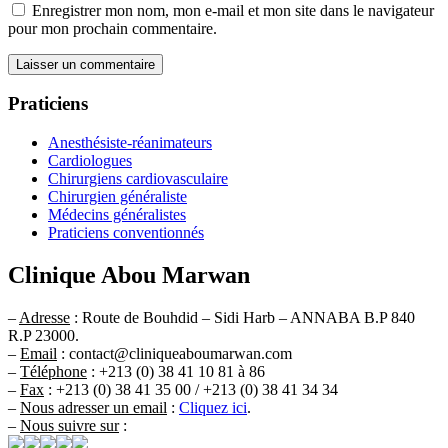
Enregistrer mon nom, mon e-mail et mon site dans le navigateur
pour mon prochain commentaire.
Praticiens
Anesthésiste-réanimateurs
Cardiologues
Chirurgiens cardiovasculaire
Chirurgien généraliste
Médecins généralistes
Praticiens conventionnés
Clinique Abou Marwan
–
Adresse
: Route de Bouhdid – Sidi Harb – ANNABA B.P 840
R.P 23000.
–
Email
: contact@cliniqueaboumarwan.com
–
Téléphone
: +213 (0) 38 41 10 81 à 86
–
Fax
: +213 (0) 38 41 35 00 / +213 (0) 38 41 34 34
–
Nous adresser un email
:
Cliquez ici
.
–
Nous suivre sur
: