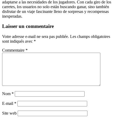
adaptarse a las necesidades de los jugadores. Con cada giro de los
carretes, los usuarios no solo están buscando ganar, sino también
disfrutar de un viaje fascinante lleno de sorpresas y recompensas
inesperadas.
Laisser un commentaire
Votre adresse e-mail ne sera pas publiée.
Les champs obligatoires
sont indiqués avec
*
Commentaire
*
Nom
*
E-mail
*
Site web