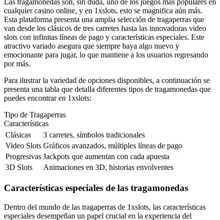
Las tragamonedas son, sin duda, uno de los juegos más populares en
cualquier casino online, y en 1xslots, esto se magnifica aún más.
Esta plataforma presenta una amplia selección de tragaperras que
van desde los clásicos de tres carretes hasta las innovadoras video
slots con infinitas líneas de pago y características especiales. Este
atractivo variado asegura que siempre haya algo nuevo y
emocionante para jugar, lo que mantiene a los usuarios regresando
por más.
Para ilustrar la variedad de opciones disponibles, a continuación se
presenta una tabla que detalla diferentes tipos de tragamonedas que
puedes encontrar en 1xslots:
Tipo de Tragaperras
Características
Clásicas
3 carretes, símbolos tradicionales
Video Slots
Gráficos avanzados, múltiples líneas de pago
Progresivas
Jackpots que aumentan con cada apuesta
3D Slots
Animaciones en 3D, historias envolventes
Características especiales de las tragamonedas
Dentro del mundo de las tragaperras de 1xslots, las características
especiales desempeñan un papel crucial en la experiencia del