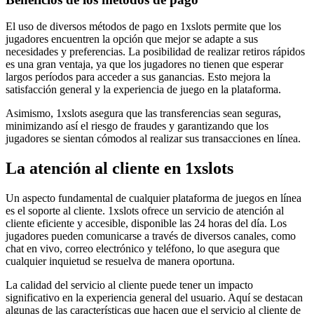
El uso de diversos métodos de pago en 1xslots permite que los
jugadores encuentren la opción que mejor se adapte a sus
necesidades y preferencias. La posibilidad de realizar retiros rápidos
es una gran ventaja, ya que los jugadores no tienen que esperar
largos períodos para acceder a sus ganancias. Esto mejora la
satisfacción general y la experiencia de juego en la plataforma.
Asimismo, 1xslots asegura que las transferencias sean seguras,
minimizando así el riesgo de fraudes y garantizando que los
jugadores se sientan cómodos al realizar sus transacciones en línea.
La atención al cliente en 1xslots
Un aspecto fundamental de cualquier plataforma de juegos en línea
es el soporte al cliente. 1xslots ofrece un servicio de atención al
cliente eficiente y accesible, disponible las 24 horas del día. Los
jugadores pueden comunicarse a través de diversos canales, como
chat en vivo, correo electrónico y teléfono, lo que asegura que
cualquier inquietud se resuelva de manera oportuna.
La calidad del servicio al cliente puede tener un impacto
significativo en la experiencia general del usuario. Aquí se destacan
algunas de las características que hacen que el servicio al cliente de