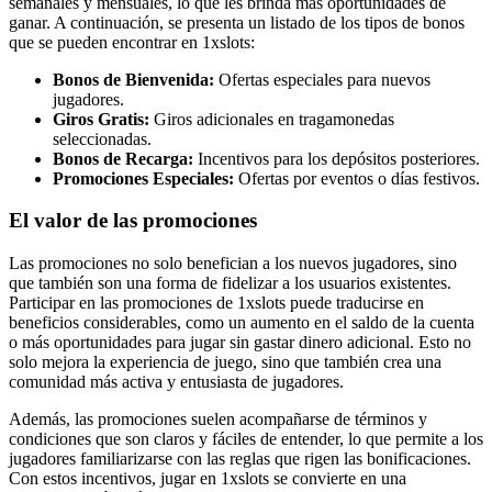
semanales y mensuales, lo que les brinda más oportunidades de
ganar. A continuación, se presenta un listado de los tipos de bonos
que se pueden encontrar en 1xslots:
Bonos de Bienvenida:
Ofertas especiales para nuevos
jugadores.
Giros Gratis:
Giros adicionales en tragamonedas
seleccionadas.
Bonos de Recarga:
Incentivos para los depósitos posteriores.
Promociones Especiales:
Ofertas por eventos o días festivos.
El valor de las promociones
Las promociones no solo benefician a los nuevos jugadores, sino
que también son una forma de fidelizar a los usuarios existentes.
Participar en las promociones de 1xslots puede traducirse en
beneficios considerables, como un aumento en el saldo de la cuenta
o más oportunidades para jugar sin gastar dinero adicional. Esto no
solo mejora la experiencia de juego, sino que también crea una
comunidad más activa y entusiasta de jugadores.
Además, las promociones suelen acompañarse de términos y
condiciones que son claros y fáciles de entender, lo que permite a los
jugadores familiarizarse con las reglas que rigen las bonificaciones.
Con estos incentivos, jugar en 1xslots se convierte en una