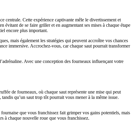
e centrale. Cette expérience captivante mêle le divertissement et
en évitant de se faire griller et en augmentant ses mises à chaque étape
tiel encore plus important.
ques, mais également les stratégies qui peuvent accroître vos chances
iance immersive. Accrochez-vous, car chaque saut pourrait transformer
 d’adrénaline. Avec une conception des fourneaux influençant votre
truffée de fourneaux, où chaque saut représente une mise qui peut
, tandis qu’un saut trop tôt pourrait vous mener à la même issue.
fournaise que vous franchissez fait grimper vos gains potentiels, mais
urs à chaque nouvelle roue que vous franchissez.