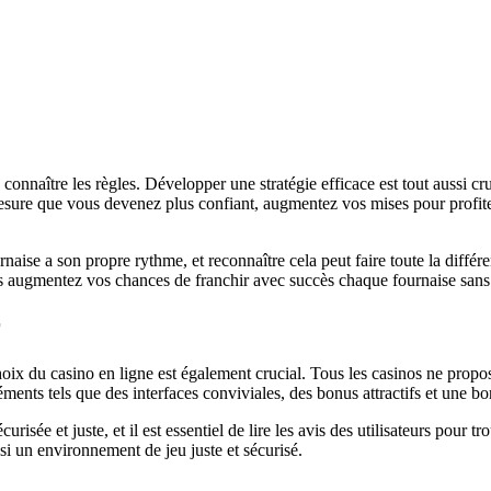
de connaître les règles. Développer une stratégie efficace est tout aussi
ure que vous devenez plus confiant, augmentez vos mises pour profiter d
naise a son propre rythme, et reconnaître cela peut faire toute la diffé
ous augmentez vos chances de franchir avec succès chaque fournaise sans
r
choix du casino en ligne est également crucial. Tous les casinos ne propo
ments tels que des interfaces conviviales, des bonus attractifs et une bo
isée et juste, et il est essentiel de lire les avis des utilisateurs pour t
nsi un environnement de jeu juste et sécurisé.