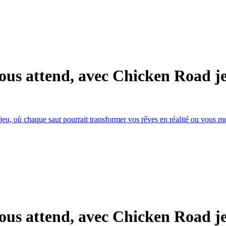
vous attend, avec Chicken Road j
eu, où chaque saut pourrait transformer vos rêves en réalité ou vous me
vous attend, avec Chicken Road j