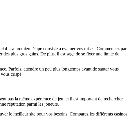
 crucial. La première étape consiste à évaluer vos mises. Commencez par
es plus gros gains. De plus, il est sage de se fixer une limite de
rence. Parfois, attendre un peu plus longtemps avant de sauter vous
 vous crispé.
sent pas la même expérience de jeu, et il est important de rechercher
nne réputation parmi les joueurs.
rouver le meilleur site pour vos besoins. Comparez les différents casinos