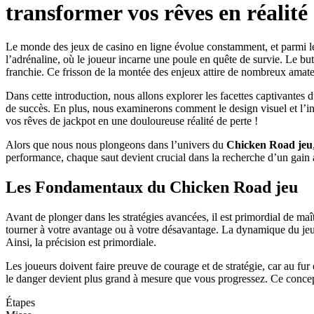
transformer vos rêves en réalité
Le monde des jeux de casino en ligne évolue constamment, et parmi le
l’adrénaline, où le joueur incarne une poule en quête de survie. Le but
franchie. Ce frisson de la montée des enjeux attire de nombreux amateur
Dans cette introduction, nous allons explorer les facettes captivantes 
de succès. En plus, nous examinerons comment le design visuel et l’i
vos rêves de jackpot en une douloureuse réalité de perte !
Alors que nous nous plongeons dans l’univers du
Chicken Road jeu
performance, chaque saut devient crucial dans la recherche d’un gain 
Les Fondamentaux du Chicken Road jeu
Avant de plonger dans les stratégies avancées, il est primordial de maî
tourner à votre avantage ou à votre désavantage. La dynamique du jeu re
Ainsi, la précision est primordiale.
Les joueurs doivent faire preuve de courage et de stratégie, car au fu
le danger devient plus grand à mesure que vous progressez. Ce concept
Étapes