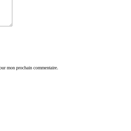
 pour mon prochain commentaire.