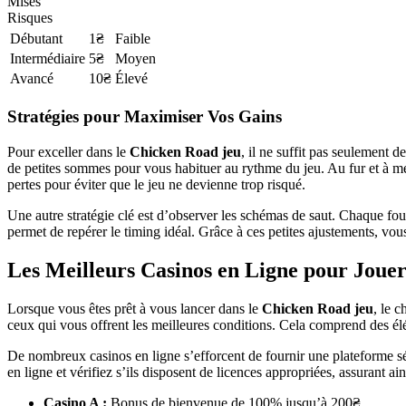
Mises
Risques
Débutant
1₴
Faible
Intermédiaire
5₴
Moyen
Avancé
10₴
Élevé
Stratégies pour Maximiser Vos Gains
Pour exceller dans le
Chicken Road jeu
, il ne suffit pas seulement 
de petites sommes pour vous habituer au rythme du jeu. Au fur et à mes
pertes pour éviter que le jeu ne devienne trop risqué.
Une autre stratégie clé est d’observer les schémas de saut. Chaque four
permet de repérer le timing idéal. Grâce à ces petites ajustements, v
Les Meilleurs Casinos en Ligne pour Joue
Lorsque vous êtes prêt à vous lancer dans le
Chicken Road jeu
, le 
ceux qui vous offrent les meilleures conditions. Cela comprend des élé
De nombreux casinos en ligne s’efforcent de fournir une plateforme sécur
en ligne et vérifiez s’ils disposent de licences appropriées, assurant ai
Casino A :
Bonus de bienvenue de 100% jusqu’à 200₴