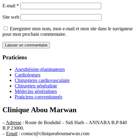
E-mail
*
Site web
Enregistrer mon nom, mon e-mail et mon site dans le navigateur
pour mon prochain commentaire.
Praticiens
Anesthésiste-réanimateurs
Cardiologues
Chirurgiens cardiovasculaire
Chirurgien généraliste
Médecins généralistes
Praticiens conventionnés
Clinique Abou Marwan
–
Adresse
: Route de Bouhdid – Sidi Harb – ANNABA B.P 840
R.P 23000.
–
Email
: contact@cliniqueaboumarwan.com