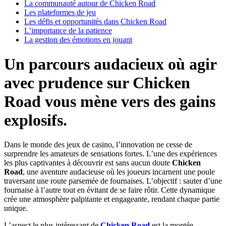
La communauté autour de Chicken Road
Les plateformes de jeu
Les défis et opportunités dans Chicken Road
L’importance de la patience
La gestion des émotions en jouant
Un parcours audacieux où agir
avec prudence sur Chicken
Road vous mène vers des gains
explosifs.
Dans le monde des jeux de casino, l’innovation ne cesse de
surprendre les amateurs de sensations fortes. L’une des expériences
les plus captivantes à découvrir est sans aucun doute
Chicken
Road
, une aventure audacieuse où les joueurs incarnent une poule
traversant une route parsemée de fournaises. L’objectif : sauter d’une
fournaise à l’autre tout en évitant de se faire rôtir. Cette dynamique
crée une atmosphère palpitante et engageante, rendant chaque partie
unique.
L’aspect le plus intéressant de
Chicken Road
est la montée