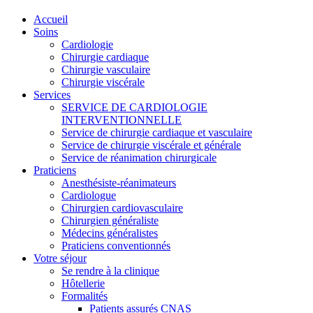
Accueil
Soins
Cardiologie
Chirurgie cardiaque
Chirurgie vasculaire
Chirurgie viscérale
Services
SERVICE DE CARDIOLOGIE
INTERVENTIONNELLE
Service de chirurgie cardiaque et vasculaire
Service de chirurgie viscérale et générale
Service de réanimation chirurgicale
Praticiens
Anesthésiste-réanimateurs
Cardiologue
Chirurgien cardiovasculaire
Chirurgien généraliste
Médecins généralistes
Praticiens conventionnés
Votre séjour
Se rendre à la clinique
Hôtellerie
Formalités
Patients assurés CNAS