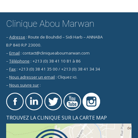
Clinique Abou Marwan
–
Adresse
: Route de Bouhdid – Sidi Harb – ANNABA
B.P 840 R.P 23000.
–
Email
: contact@cliniqueaboumarwan.com
–
Téléphone
: +213 (0) 38 41 10 81 à 86
–
Fax
: +213 (0) 38 41 35 00 / +213 (0) 38 41 34 34
–
Nous adresser un email
:
Cliquez ici
.
–
Nous suivre sur
:
TROUVEZ LA CLINIQUE SUR LA CARTE MAP