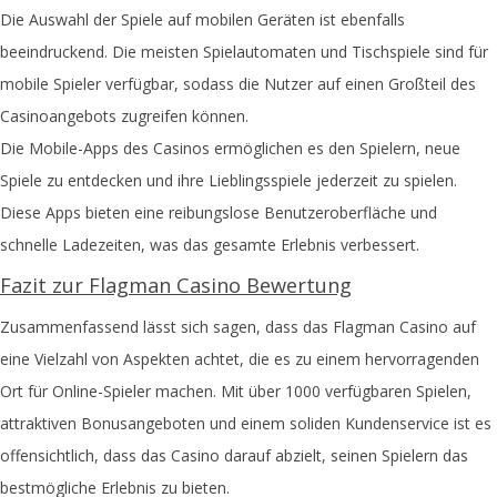
Die Auswahl der Spiele auf mobilen Geräten ist ebenfalls
beeindruckend. Die meisten Spielautomaten und Tischspiele sind für
mobile Spieler verfügbar, sodass die Nutzer auf einen Großteil des
Casinoangebots zugreifen können.
Die Mobile-Apps des Casinos ermöglichen es den Spielern, neue
Spiele zu entdecken und ihre Lieblingsspiele jederzeit zu spielen.
Diese Apps bieten eine reibungslose Benutzeroberfläche und
schnelle Ladezeiten, was das gesamte Erlebnis verbessert.
Fazit zur Flagman Casino Bewertung
Zusammenfassend lässt sich sagen, dass das Flagman Casino auf
eine Vielzahl von Aspekten achtet, die es zu einem hervorragenden
Ort für Online-Spieler machen. Mit über 1000 verfügbaren Spielen,
attraktiven Bonusangeboten und einem soliden Kundenservice ist es
offensichtlich, dass das Casino darauf abzielt, seinen Spielern das
bestmögliche Erlebnis zu bieten.