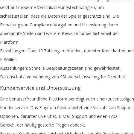
setzt auf moderne Verschlüsselungstechnologien, um
sicherzustellen, dass die Daten der Spieler geschützt sind. Die
Einhaltung von Compliance-Vorgaben und Lizensierung durch
anerkannte Stellen sind weitere Beweise für die Sicherheit der
Plattform.
Einzahlungen: Über 10 Zahlungsmethoden, darunter Kreditkarten und
E-Wallet.
Auszahlungen: Schnelle Bearbeitungszeiten sind gewährleistet.
Datenschutz: Verwendung von SSL-Verschlüsselung für Sicherheit.
Kundenservice und Unterstützung
Eine benutzerfreundliche Plattform benötigt auch einen zuverlässigen
Kundenservice. Das Flagman Casino bietet eine Vielzahl von Support-
Optionen, darunter Live-Chat, E-Mail-Support und einen FAQ-
Bereich, der häufig gestellte Fragen abdeckt.
Ein guter Kundenservice zeichnet sich durch schnelle Reaktionszeiten