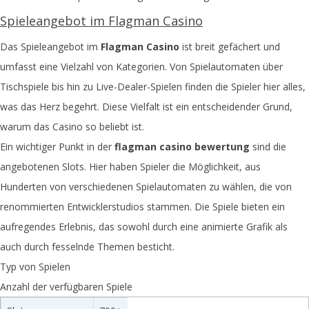
Spieleangebot im Flagman Casino
Das Spieleangebot im
Flagman Casino
ist breit gefächert und
umfasst eine Vielzahl von Kategorien. Von Spielautomaten über
Tischspiele bis hin zu Live-Dealer-Spielen finden die Spieler hier alles,
was das Herz begehrt. Diese Vielfalt ist ein entscheidender Grund,
warum das Casino so beliebt ist.
Ein wichtiger Punkt in der
flagman casino bewertung
sind die
angebotenen Slots. Hier haben Spieler die Möglichkeit, aus
Hunderten von verschiedenen Spielautomaten zu wählen, die von
renommierten Entwicklerstudios stammen. Die Spiele bieten ein
aufregendes Erlebnis, das sowohl durch eine animierte Grafik als
auch durch fesselnde Themen besticht.
Typ von Spielen
Anzahl der verfügbaren Spiele