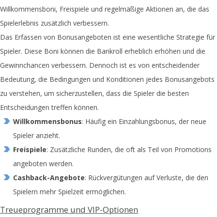
Willkommensboni, Freispiele und regelmäßige Aktionen an, die das
Spielerlebnis zusätzlich verbessern.
Das Erfassen von Bonusangeboten ist eine wesentliche Strategie für
Spieler. Diese Boni können die Bankroll erheblich erhöhen und die
Gewinnchancen verbessern. Dennoch ist es von entscheidender
Bedeutung, die Bedingungen und Konditionen jedes Bonusangebots
zu verstehen, um sicherzustellen, dass die Spieler die besten
Entscheidungen treffen können.
Willkommensbonus
: Häufig ein Einzahlungsbonus, der neue
Spieler anzieht.
Freispiele
: Zusätzliche Runden, die oft als Teil von Promotions
angeboten werden.
Cashback-Angebote
: Rückvergütungen auf Verluste, die den
Spielern mehr Spielzeit ermöglichen.
Treueprogramme und VIP-Optionen