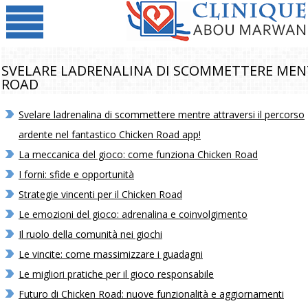
SVELARE LADRENALINA DI SCOMMETTERE MENT
ROAD
Svelare ladrenalina di scommettere mentre attraversi il percorso
ardente nel fantastico Chicken Road app!
La meccanica del gioco: come funziona Chicken Road
I forni: sfide e opportunità
Strategie vincenti per il Chicken Road
Le emozioni del gioco: adrenalina e coinvolgimento
Il ruolo della comunità nei giochi
Le vincite: come massimizzare i guadagni
Le migliori pratiche per il gioco responsabile
Futuro di Chicken Road: nuove funzionalità e aggiornamenti