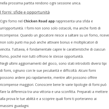
nella prossima partita rendono ogni sessione unica.
I forni: sfide e opportunità
Ogni forno nel
Chicken Road app
rappresenta una sfida e
un’opportunità. I forni non sono solo ostacoli, ma anche fonti di
ricompense. Quando un giocatore riesce a saltare su un forno, riceve
non solo punti ma può anche attivare bonus e moltiplicatori di
vincita. Tuttavia, è fondamentale capire le caratteristiche di ciascun
forno, poiché non tutti offrono le stesse opportunità.
Negli ultimi aggiornamenti del gioco, sono stati introdotti diversi tipi
di forni, ognuno con le sue peculiarità e difficoltà. Alcuni forni
possono ardere più rapidamente, mentre altri possono offrire
ricompense maggiori. Conoscere bene le varie tipologie di forni può
fare la differenza tra una vittoria e una sconfitta. Preparati a mettere
alla prova le tue abilità e a scoprire quali forni ti porteranno ai
massimi guadagni.