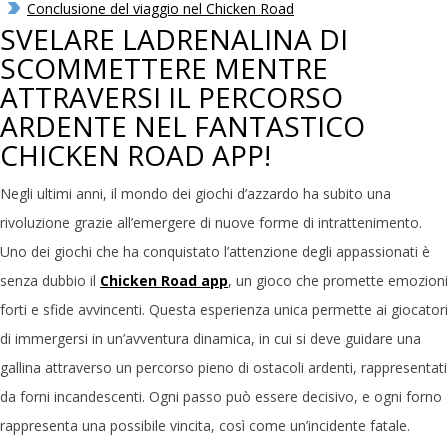
Conclusione del viaggio nel Chicken Road
SVELARE LADRENALINA DI
SCOMMETTERE MENTRE
ATTRAVERSI IL PERCORSO
ARDENTE NEL FANTASTICO
CHICKEN ROAD APP!
Negli ultimi anni, il mondo dei giochi d’azzardo ha subito una
rivoluzione grazie all’emergere di nuove forme di intrattenimento.
Uno dei giochi che ha conquistato l’attenzione degli appassionati è
senza dubbio il
Chicken Road app
, un gioco che promette emozioni
forti e sfide avvincenti. Questa esperienza unica permette ai giocatori
di immergersi in un’avventura dinamica, in cui si deve guidare una
gallina attraverso un percorso pieno di ostacoli ardenti, rappresentati
da forni incandescenti. Ogni passo può essere decisivo, e ogni forno
rappresenta una possibile vincita, così come un’incidente fatale.