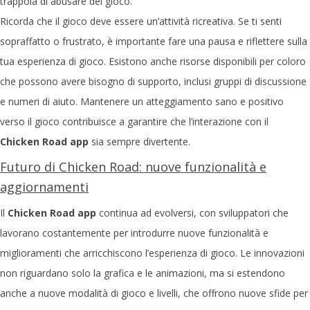
trappola di abusare del gioco.
Ricorda che il gioco deve essere un’attività ricreativa. Se ti senti
sopraffatto o frustrato, è importante fare una pausa e riflettere sulla
tua esperienza di gioco. Esistono anche risorse disponibili per coloro
che possono avere bisogno di supporto, inclusi gruppi di discussione
e numeri di aiuto. Mantenere un atteggiamento sano e positivo
verso il gioco contribuisce a garantire che l’interazione con il
Chicken Road app
sia sempre divertente.
Futuro di Chicken Road: nuove funzionalità e
aggiornamenti
Il
Chicken Road app
continua ad evolversi, con sviluppatori che
lavorano costantemente per introdurre nuove funzionalità e
miglioramenti che arricchiscono l’esperienza di gioco. Le innovazioni
non riguardano solo la grafica e le animazioni, ma si estendono
anche a nuove modalità di gioco e livelli, che offrono nuove sfide per