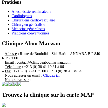
Praticiens
Anesthésiste-réanimateurs
Cardiologues
Chirurgiens cardiovasculaire
Chirurgien généraliste
Médecins généralistes
Praticiens conventionnés
Clinique Abou Marwan
–
Adresse
: Route de Bouhdid – Sidi Harb – ANNABA B.P 840
R.P 23000.
–
Email
: contact@cliniqueaboumarwan.com
–
Téléphone
: +213 (0) 38 41 10 81 à 86
–
Fax
: +213 (0) 38 41 35 00 / +213 (0) 38 41 34 34
–
Nous adresser un email
:
Cliquez ici
.
–
Nous suivre sur
:
Trouvez la clinique sur la carte MAP