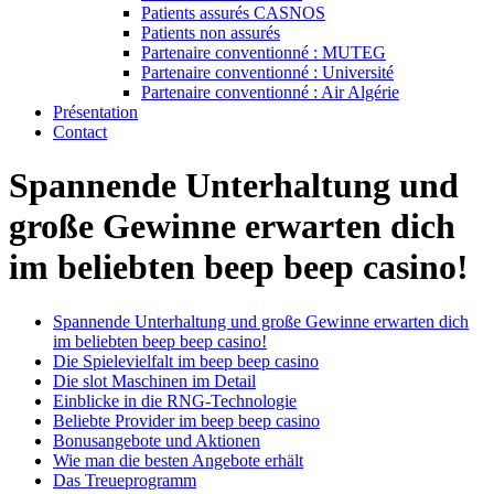
Patients assurés CASNOS
Patients non assurés
Partenaire conventionné : MUTEG
Partenaire conventionné : Université
Partenaire conventionné : Air Algérie
Présentation
Contact
Spannende Unterhaltung und
große Gewinne erwarten dich
im beliebten beep beep casino!
Spannende Unterhaltung und große Gewinne erwarten dich
im beliebten beep beep casino!
Die Spielevielfalt im beep beep casino
Die slot Maschinen im Detail
Einblicke in die RNG-Technologie
Beliebte Provider im beep beep casino
Bonusangebote und Aktionen
Wie man die besten Angebote erhält
Das Treueprogramm