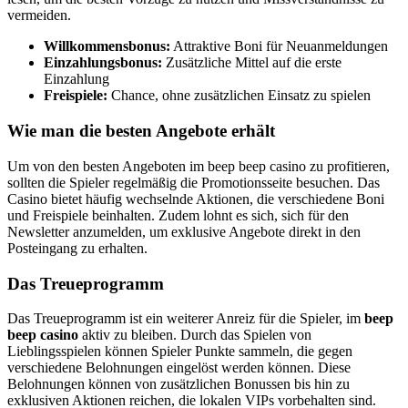
vermeiden.
Willkommensbonus:
Attraktive Boni für Neuanmeldungen
Einzahlungsbonus:
Zusätzliche Mittel auf die erste
Einzahlung
Freispiele:
Chance, ohne zusätzlichen Einsatz zu spielen
Wie man die besten Angebote erhält
Um von den besten Angeboten im beep beep casino zu profitieren,
sollten die Spieler regelmäßig die Promotionsseite besuchen. Das
Casino bietet häufig wechselnde Aktionen, die verschiedene Boni
und Freispiele beinhalten. Zudem lohnt es sich, sich für den
Newsletter anzumelden, um exklusive Angebote direkt in den
Posteingang zu erhalten.
Das Treueprogramm
Das Treueprogramm ist ein weiterer Anreiz für die Spieler, im
beep
beep casino
aktiv zu bleiben. Durch das Spielen von
Lieblingsspielen können Spieler Punkte sammeln, die gegen
verschiedene Belohnungen eingelöst werden können. Diese
Belohnungen können von zusätzlichen Bonussen bis hin zu
exklusiven Aktionen reichen, die lokalen VIPs vorbehalten sind.