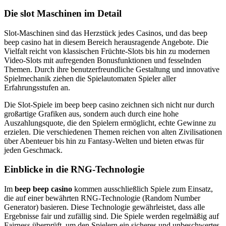
Die slot Maschinen im Detail
Slot-Maschinen sind das Herzstück jedes Casinos, und das beep
beep casino hat in diesem Bereich herausragende Angebote. Die
Vielfalt reicht von klassischen Früchte-Slots bis hin zu modernen
Video-Slots mit aufregenden Bonusfunktionen und fesselnden
Themen. Durch ihre benutzerfreundliche Gestaltung und innovative
Spielmechanik ziehen die Spielautomaten Spieler aller
Erfahrungsstufen an.
Die Slot-Spiele im beep beep casino zeichnen sich nicht nur durch
großartige Grafiken aus, sondern auch durch eine hohe
Auszahlungsquote, die den Spielern ermöglicht, echte Gewinne zu
erzielen. Die verschiedenen Themen reichen von alten Zivilisationen
über Abenteuer bis hin zu Fantasy-Welten und bieten etwas für
jeden Geschmack.
Einblicke in die RNG-Technologie
Im
beep beep casino
kommen ausschließlich Spiele zum Einsatz,
die auf einer bewährten RNG-Technologie (Random Number
Generator) basieren. Diese Technologie gewährleistet, dass alle
Ergebnisse fair und zufällig sind. Die Spiele werden regelmäßig auf
Fairness überprüft, um den Spielern ein sicheres und unbeschwertes