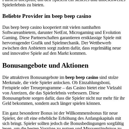
Spielerlebnis zu bieten.
Beliebte Provider im beep beep casino
Das beep beep casino kooperiert mit vielen namhaften
Softwareanbietern, darunter NetEnt, Microgaming und Evolution
Gaming. Diese Partnerschaften garantieren erstklassige Spiele mit
hervorragender Grafik und Spielmechanik. Der Wettbewerb
zwischen den Anbietern sorgt zudem dafür, dass regelmäßig neue
und innovative Spiele auf den Markt kommen.
Bonusangebote und Aktionen
Die attraktiven Bonusangebote im
beep beep casino
sind stolze
Merkmale, die viele Spieler anlocken. Ob Einzahlungsboni,
Freispiele oder Treueprogramme – das Casino bietet eine Vielzahl
von Anreizen, die das Spielerlebnis verbessern. Diese
Bonusangebote sorgen dafür, dass die Spieler nicht nur mehr für ihr
Geld bekommen, sondern auch länger spielen können.
Ein ganz besonderer Bonus ist der Willkommensbonus für neue
Spieler, der oft eine erhebliche Erhöhung des Anfangskapitals mit
sich bringt. Spieler sollten jedoch die Bonusbedingungen sorgfältig
lesen, um die besten Vorzüge zu nutzen und Missverständnisse zu