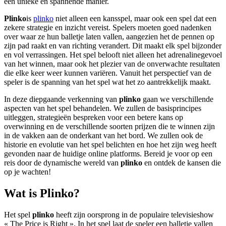
een unieke en spannende manier.
Plinko
is
plinko
niet alleen een kansspel, maar ook een spel dat een
zekere strategie en inzicht vereist. Spelers moeten goed nadenken
over waar ze hun balletje laten vallen, aangezien het de pennen op
zijn pad raakt en van richting verandert. Dit maakt elk spel bijzonder
en vol verrassingen. Het spel belooft niet alleen het adrenalinegevoel
van het winnen, maar ook het plezier van de onverwachte resultaten
die elke keer weer kunnen variëren. Vanuit het perspectief van de
speler is de spanning van het spel wat het zo aantrekkelijk maakt.
In deze diepgaande verkenning van
plinko
gaan we verschillende
aspecten van het spel behandelen. We zullen de basisprincipes
uitleggen, strategieën bespreken voor een betere kans op
overwinning en de verschillende soorten prijzen die te winnen zijn
in de vakken aan de onderkant van het bord. We zullen ook de
historie en evolutie van het spel belichten en hoe het zijn weg heeft
gevonden naar de huidige online platforms. Bereid je voor op een
reis door de dynamische wereld van
plinko
en ontdek de kansen die
op je wachten!
Wat is Plinko?
Het spel
plinko
heeft zijn oorsprong in de populaire televisieshow
« The Price is Right ». In het spel laat de speler een balletje vallen