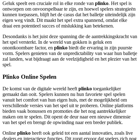
Geluk speelt een cruciale rol in elke ronde van
plinko
. Het spel is
ontworpen om onvoorspelbaar te zijn, en hoewel spelers strategieën
kunnen toepassen, blijft het de casus dat het balletje uiteindelijk zijn
eigen weg vindt. Dit maakt het spel extra spannend, omdat elke
draai een potentieel succes of mislukking kan betekenen.
Desondanks is het juist deze spanning die de aantrekkingskracht van
het spel versterkt. In de wereld van gokken is geluk een
onontkoombare factor, en
plinko
biedt die ervaring in zijn puurste
vorm. Spelers genieten van de unpredictability van waar hun balletje
zal landen, wat bijdraagt aan de veelzijdigheid en het plezier van het
spel.
Plinko Online Spelen
De komst van de digitale wereld heeft
plinko
toegankelijker
gemaakt dan ooit. Spelers kunnen nu hun favoriete spel spelen
vanuit het comfort van hun eigen huis, met de mogelijkheid om
verschillende versies van het spel uit te proberen. Online platforms
bieden vaak bonussen en promoties die het nog aantrekkelijker
maken om te spelen. Dit opent de deur naar een nieuwe dimensie
van het spel en brengt de opwinding naar een breder publiek.
Online
plinko
heeft ook geleid tot een aantal innovaties, zoals live
dealers en interactieve functies. Dit zorgt ervoor dat spelers zich nog