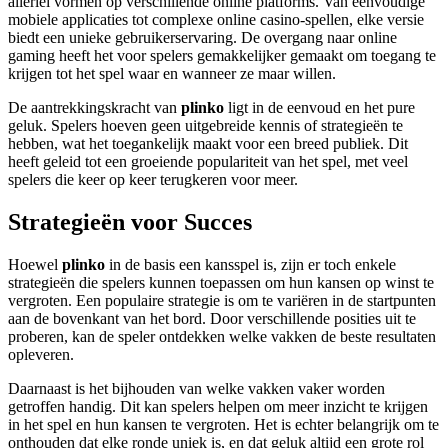
allerlei vormen op verschillende online platforms. Van eenvoudige
mobiele applicaties tot complexe online casino-spellen, elke versie
biedt een unieke gebruikerservaring. De overgang naar online
gaming heeft het voor spelers gemakkelijker gemaakt om toegang te
krijgen tot het spel waar en wanneer ze maar willen.
De aantrekkingskracht van
plinko
ligt in de eenvoud en het pure
geluk. Spelers hoeven geen uitgebreide kennis of strategieën te
hebben, wat het toegankelijk maakt voor een breed publiek. Dit
heeft geleid tot een groeiende populariteit van het spel, met veel
spelers die keer op keer terugkeren voor meer.
Strategieën voor Succes
Hoewel
plinko
in de basis een kansspel is, zijn er toch enkele
strategieën die spelers kunnen toepassen om hun kansen op winst te
vergroten. Een populaire strategie is om te variëren in de startpunten
aan de bovenkant van het bord. Door verschillende posities uit te
proberen, kan de speler ontdekken welke vakken de beste resultaten
opleveren.
Daarnaast is het bijhouden van welke vakken vaker worden
getroffen handig. Dit kan spelers helpen om meer inzicht te krijgen
in het spel en hun kansen te vergroten. Het is echter belangrijk om te
onthouden dat elke ronde uniek is, en dat geluk altijd een grote rol