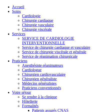
Accueil
Soins
Cardiologie
Chirurgie cardiaque
Chirurgie vasculaire
Chirurgie viscérale
Services
SERVICE DE CARDIOLOGIE
INTERVENTIONNELLE
Service de chirurgie cardiaque et vasculaire
Service de chirurgie viscérale et générale
Service de réanimation chirurgicale
Praticiens
Anesthésiste-réanimateurs
Cardiologue
Chirurgien cardiovasculaire
Chirurgien généraliste
Médecins généralistes
Praticiens conventionnés
Votre séjour
Se rendre à la clinique
Hôtellerie
Formalités
Patients assurés CNAS