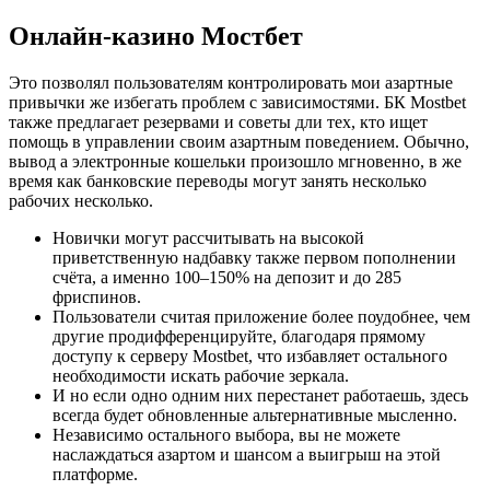
Онлайн-казино Мостбет
Это позволял пользователям контролировать мои азартные
привычки же избегать проблем с зависимостями. БК Mostbet
также предлагает резервами и советы дли тех, кто ищет
помощь в управлении своим азартным поведением. Обычно,
вывод а электронные кошельки произошло мгновенно, в же
время как банковские переводы могут занять несколько
рабочих несколько.
Новички могут рассчитывать на высокой
приветственную надбавку также первом пополнении
счёта, а именно 100–150% на депозит и до 285
фриспинов.
Пользователи считая приложение более поудобнее, чем
другие продифференцируйте, благодаря прямому
доступу к серверу Mostbet, что избавляет остального
необходимости искать рабочие зеркала.
И но если одно одним них перестанет работаешь, здесь
всегда будет обновленные альтернативные мысленно.
Независимо остального выбора, вы не можете
наслаждаться азартом и шансом а выигрыш на этой
платформе.