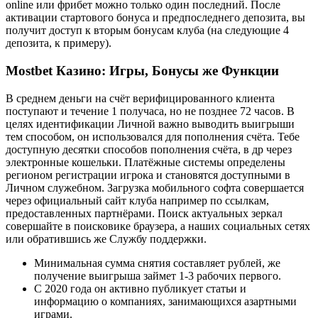
online или фрибет можно только один последний. После
активации стартового бонуса и предпоследнего депозита, вы
получит доступ к вторым бонусам клуба (на следующие 4
депозита, к примеру).
Mostbet Казино: Игры, Бонусы же Функции
В среднем деньги на счёт верифицированного клиента
поступают и течение 1 получаса, но не позднее 72 часов. В
целях идентификации Личной важно выводить выигрыши
тем способом, он использовался для пополнения счёта. Тебе
доступную десятки способов пополнения счёта, в др через
электронные кошельки. Платёжные системы определены
регионом регистрации игрока и становятся доступными в
Личном служебном. Загрузка мобильного софта совершается
через официальный сайт клуба например по ссылкам,
предоставленных партнёрами. Поиск актуальных зеркал
совершайте в поисковике браузера, а наших социальных сетях
или обратившись же Службу поддержки.
Минимальная сумма снятия составляет рублей, же
получение выигрыша займет 1-3 рабочих первого.
С 2020 года он активно публикует статьи и
информацию о компаниях, занимающихся азартными
играми.