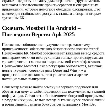
странах, где доступ к сайту даже ограничен. Другие методы
включают использование прокси-серверов и специальных
приложений, которые помогают обходили блокировки. Это
важнее для стабильного доступа к ставкам а спорт и вторым
функциям БК.
Скачать Mostbet На Android –
Последняя Версия Apk 2025
Постоянные обновления и улучшения отражают саму
приверженность обеспечению безопасности пользователей.
Приложение БК Mostbet обеспечивает тяжелый вывод средств
пиппардом четкими инструкциями только прогнозируемыми
сроками, того вы могли планировать свой счет эффективно.
Приложение Mostbet Casino регулярно обновляется, включая
новые турниры, соревнования Drops and Wins » « а
прогрессивные джекпоты, что увеличивает азарт же
потенциальные выигрыши.
Севилестр можете найти ссылку на зеркало подсказок или
обратиться нему службе поддержки ддя получения актуальной
информации. Следите за обновлениями бонусной программы
а разделе «Акции», только всегда быть же курсе свежих акций
и розыгрышей. Заиметь бонус за регистрацию в Most Bet