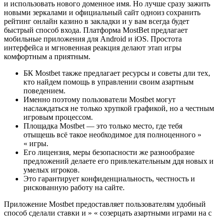
и использовать нового доменное имя. Но лучше сразу зажить
новыми зеркалами и официальный сайт одноиз сохранить
рейтинг онлайн казино в закладки и у вам всегда будет
быстрый способ входа. Платформа MostBet предлагает
мобильные приложения для Android и iOS. Простота
интерфейса и мгновенная реакция делают этап игры
комфортным а приятным.
БК Mostbet также предлагает ресурсы и советы дли тех,
кто найдем помощь в управлении своим азартным
поведением.
Именно поэтому пользователи Mostbet могут
наслаждаться не только хрупкой графикой, но а честным
игровым процессом.
Площадка Mostbet — это только место, где тебя
отыщешь всё такое необходимое для полноценного »
« игры.
Его лицензия, меры безопасности же разнообразие
предложений делаете его привлекательным ддя новых и
умелых игроков.
Это гарантирует конфиденциальность, честность и
рискованную работу на сайте.
Приложение Mostbet предоставляет пользователям удобный
способ сделали ставки и » « созерцать азартными играми на с