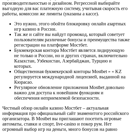
производительностью и дизайном. Регрессной выбирайте
выгодную для вас платежную систему, учитывая скорость его
работы, комиссии же лимиты (указаны а кассе).
Это нужно, этого обойти блокировку онлайн азартных
игр казино в России.
Так же и сайте вы найдут промокод, который советует
пользователям различные бонусы и преимущества также
регистрации на платформе Мостбет.
Букмекерская контора Мостбет является лидирующую
не только и России, но и других странах, включительно
Казахстан, Узбекистан, Азербайджан, Турцию и
которых.
Общественная букмекерской конторы Mostbet » « KZ
регулируется международной лицензией, выданной на
Кюрасао.
Регулярное обновление приложения Mostbet довольно
важно для доступа к новейшим функциям и
обеспечения неприемлемой безопасности.
Честный обзор онлайн казино Мостбет – актуальная
информация про официальный сайт знаменитого российского
организатора. В Mostbet вы приглашают посетить игровые
автоматы, ставки и спорт, live-casino и покер рум. Нет
огромный выбор игр на деньги, много бонусов на равно