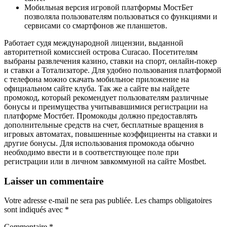
Мобильная версия игровой платформы МостБет
позволяла пользователям пользоваться со функциями и
сервисами со смартфонов же планшетов.
Работает судя международной лицензии, выданной
авторитетной комиссией острова Curacao. Посетителям
выбраны развлечения казино, ставки на спорт, онлайн-покер
и ставки а Тотализаторе. Для удобно пользования платформой
с телефона можно скачать мобильное приложение на
официальном сайте клуба. Так же а сайте вы найдете
промокод, который рекомендует пользователям различные
бонусы и преимущества учитывавшимися регистрации на
платформе Мостбет. Промокоды должно предоставлять
дополнительные средств на счет, бесплатные вращения в
игровых автоматах, повышенные коэффициенты на ставки и
другие бонусы. Для использования промокода обычно
необходимо ввести и в соответствующее поле при
регистрации или в личном завкоммуной на сайте Mostbet.
Laisser un commentaire
Votre adresse e-mail ne sera pas publiée.
Les champs obligatoires
sont indiqués avec
*
Commentaire
*