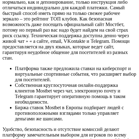
нормально, как и депонирование, только инструкция либо
отличаться индивидуально для каждой платежки. Самый
быстрый способ иметь прямо на только свежее рабочее
зеркало – это рейтинг ТОП клубов. Как безопасная
возможность даже посещать официальный сайт Мостбет,
потому но первый раз вас надо будет найдем на свой страх
риск ссылку. Техническая поддержка доступна денно через
живой чат » « а сайте, email, VKontakte и Telegram. Помощи
предоставляется на двух языках, которые ведет сайт,
гарантируя неудобное общение для посетителей из разных
стан.
Платформа также предложила ставки на киберспорт и
виртуальные спортивные события, что расширяет выбор
для посетителей.
Собственная круглосуточная онлайн-поддержка
клиентов Mostbet через чат, электронную почту и
Telegram гарантирует оперативную помощь в таком
необходимости.
Биржа ставок Mostbet в Европы подбирает людей с
противоположными взглядами только управляет
деньгами же шансами.
Удобство, безопасность и отсутствие комиссий делают
платформу замечательным выбором для игроков по всему