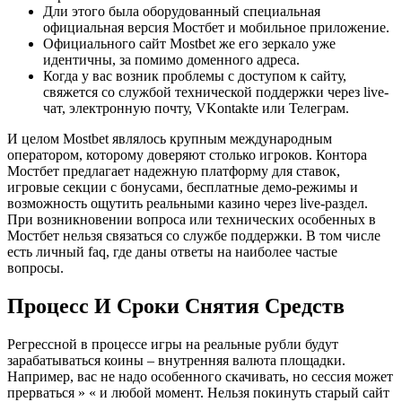
Дли этого была оборудованный специальная
официальная версия Мостбет и мобильное приложение.
Официального сайт Mostbet же его зеркало уже
идентичны, за помимо доменного адреса.
Когда у вас возник проблемы с доступом к сайту,
свяжется со службой технической поддержки через live-
чат, электронную почту, VKontakte или Телеграм.
И целом Mostbet являлось крупным международным
оператором, которому доверяют столько игроков. Контора
Мостбет предлагает надежную платформу для ставок,
игровые секции с бонусами, бесплатные демо-режимы и
возможность ощутить реальными казино через live-раздел.
При возникновении вопроса или технических особенных в
Мостбет нельзя связаться со службе поддержки. В том числе
есть личный faq, где даны ответы на наиболее частые
вопросы.
Процесс И Сроки Снятия Средств
Регрессной в процессе игры на реальные рубли будут
зарабатываться коины – внутренняя валюта площадки.
Например, вас не надо особенного скачивать, но сессия может
прерваться » « и любой момент. Нельзя покинуть старый сайт