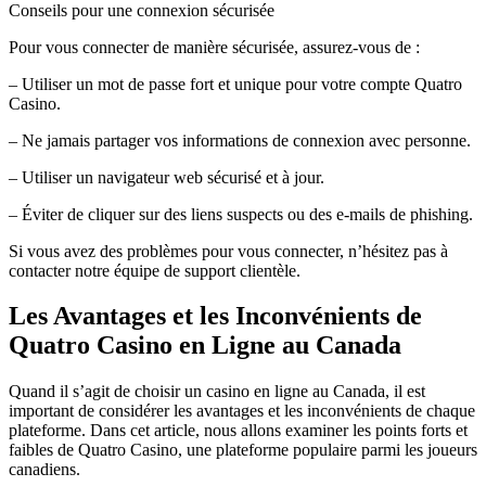
Conseils pour une connexion sécurisée
Pour vous connecter de manière sécurisée, assurez-vous de :
– Utiliser un mot de passe fort et unique pour votre compte Quatro
Casino.
– Ne jamais partager vos informations de connexion avec personne.
– Utiliser un navigateur web sécurisé et à jour.
– Éviter de cliquer sur des liens suspects ou des e-mails de phishing.
Si vous avez des problèmes pour vous connecter, n’hésitez pas à
contacter notre équipe de support clientèle.
Les Avantages et les Inconvénients de
Quatro Casino en Ligne au Canada
Quand il s’agit de choisir un casino en ligne au Canada, il est
important de considérer les avantages et les inconvénients de chaque
plateforme. Dans cet article, nous allons examiner les points forts et
faibles de Quatro Casino, une plateforme populaire parmi les joueurs
canadiens.