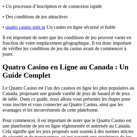
• Un processus d’inscription et de connexion rapide
• Des conditions de jeu attractives
•
quatro casino sign in
Un casino en ligne sécurisé et fiable
Il est important de noter que les conditions de jeu peuvent varier en
fonction de votre emplacement géographique. Il est donc important
de vérifier les conditions de jeu du casino avant de commencer à
jouer.
Quatro Casino en Ligne au Canada : Un
Guide Complet
Le Quatro Casino est l’un des casinos en ligne les plus populaires au
Canada, proposant une grande variété de jeux de hasard et de jeux
de table. Dans ce guide, nous allons vous présenter les étapes pour
vous inscrire et vous connecter au Quatro Casino, ainsi que les
avantages et les inconvénients de cette plateforme.
Pour commencer, il est important de noter que le Quatro Casino est
une plateforme de jeu en ligne réglementée et autorisée au Canada.
Cela signifie que les jeux proposés sont soumis à des normes strictes
de sécurité et de transparence, ce qui garantit une expérience de jeu