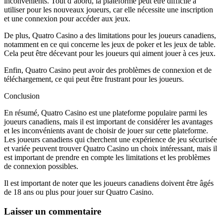
inconvénients. Tout d’abord, la plateforme peut être difficile à
utiliser pour les nouveaux joueurs, car elle nécessite une inscription
et une connexion pour accéder aux jeux.
De plus, Quatro Casino a des limitations pour les joueurs canadiens,
notamment en ce qui concerne les jeux de poker et les jeux de table.
Cela peut être décevant pour les joueurs qui aiment jouer à ces jeux.
Enfin, Quatro Casino peut avoir des problèmes de connexion et de
téléchargement, ce qui peut être frustrant pour les joueurs.
Conclusion
En résumé, Quatro Casino est une plateforme populaire parmi les
joueurs canadiens, mais il est important de considérer les avantages
et les inconvénients avant de choisir de jouer sur cette plateforme.
Les joueurs canadiens qui cherchent une expérience de jeu sécurisée
et variée peuvent trouver Quatro Casino un choix intéressant, mais il
est important de prendre en compte les limitations et les problèmes
de connexion possibles.
Il est important de noter que les joueurs canadiens doivent être âgés
de 18 ans ou plus pour jouer sur Quatro Casino.
Laisser un commentaire