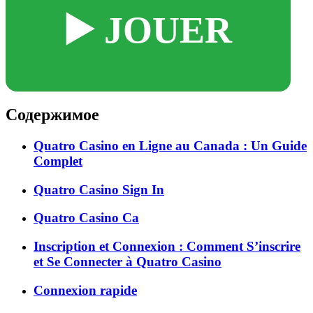
▶️ JOUER
Содержимое
Quatro Casino en Ligne au Canada : Un Guide
Complet
Quatro Casino Sign In
Quatro Casino Ca
Inscription et Connexion : Comment S’inscrire
et Se Connecter à Quatro Casino
Connexion rapide