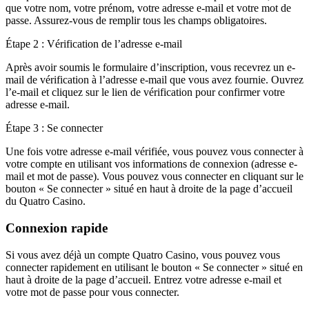
que votre nom, votre prénom, votre adresse e-mail et votre mot de
passe. Assurez-vous de remplir tous les champs obligatoires.
Étape 2 : Vérification de l’adresse e-mail
Après avoir soumis le formulaire d’inscription, vous recevrez un e-
mail de vérification à l’adresse e-mail que vous avez fournie. Ouvrez
l’e-mail et cliquez sur le lien de vérification pour confirmer votre
adresse e-mail.
Étape 3 : Se connecter
Une fois votre adresse e-mail vérifiée, vous pouvez vous connecter à
votre compte en utilisant vos informations de connexion (adresse e-
mail et mot de passe). Vous pouvez vous connecter en cliquant sur le
bouton « Se connecter » situé en haut à droite de la page d’accueil
du Quatro Casino.
Connexion rapide
Si vous avez déjà un compte Quatro Casino, vous pouvez vous
connecter rapidement en utilisant le bouton « Se connecter » situé en
haut à droite de la page d’accueil. Entrez votre adresse e-mail et
votre mot de passe pour vous connecter.