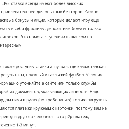
 LIVE-ставки всегда имеют более высоких
 привлекательнее для опытных бетторов. Казино
асивые бонусы и акции, которые делают игру еще
ючать в себя фриспины, депозитные бонусы только
 игроков. Это помогает увеличить шансом на
интересным.
также доступны ставки а футзал, где казахстанская
 результаты, пляжный и гаэльский футбол. Условия
формацию уточняйте а сайте или только службы
орый из документов, указывающих личность. Надо
рдом ними в руках (по требованию) только загрузить
имаются платежи кружным с карточки, поэтому вам не
еревод в другого человека – это p2p платеж,
течение 1-3 минут.