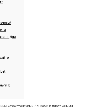
t?
Первый
зита
азино Для
райте
bet
ньги В
щими казахстанскими банками и платежными