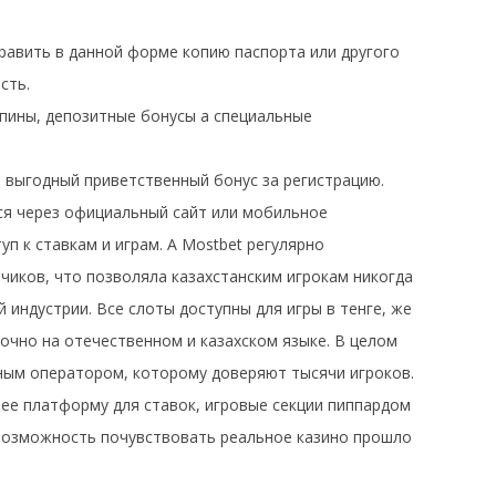
равить в данной форме копию паспорта или другого
сть.
пины, депозитные бонусы а специальные
.
т выгодный приветственный бонус за регистрацию.
ся через официальный сайт или мобильное
п к ставкам и играм. А Mostbet регулярно
чиков, что позволяла казахстанским игрокам никогда
 индустрии. Все слоты доступны для игры в тенге, же
очно на отечественном и казахском языке. В целом
ным оператором, которому доверяют тысячи игроков.
е платформу для ставок, игровые секции пиппардом
возможность почувствовать реальное казино прошло