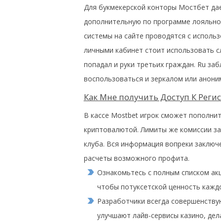
Для букмекерской конторы Мостбет дае
дополнительную по программе лояльнос
системы на сайте проводятся с исполь
личными кабинет стоит использовать с
попадал и руки третьих граждан. Ru з
воспользоваться и зеркалом или анони
Как Мне получить Доступ К Реги
В кассе Mostbet игрок сможет пополнит
криптовалютой. Лимиты же комиссии за
клуба. Вся информация вопреки заключ
расчеты возможного профита.
Ознакомьтесь с полным списком акц
чтобы потуксетской ценность каждо
Разработчики всегда совершенству
улучшают лайв-сервисы казино, де