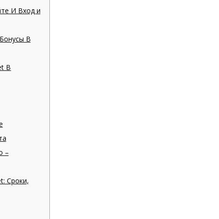
те И Вход и
 Бонусы В
t В
е
та
o –
: Сроки,