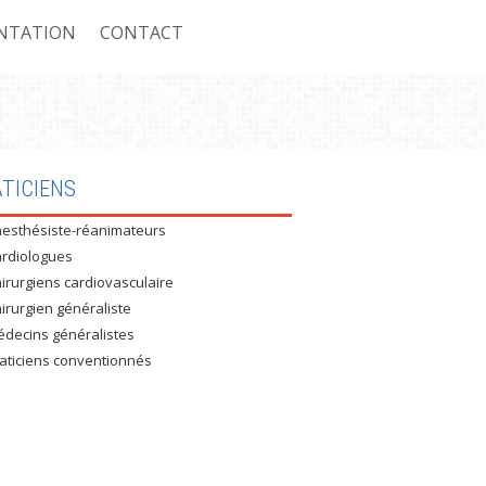
NTATION
CONTACT
ASSURÉS CNAS
TICIENS
esthésiste-réanimateurs
 ASSURÉS CASNOS
rdiologues
 NON ASSURÉS
irurgiens cardiovasculaire
irurgien généraliste
RE CONVENTIONNÉ : MUTEG
decins généralistes
aticiens conventionnés
E CONVENTIONNÉ : UNIVERSITÉ
E CONVENTIONNÉ : AIR ALGÉRIE