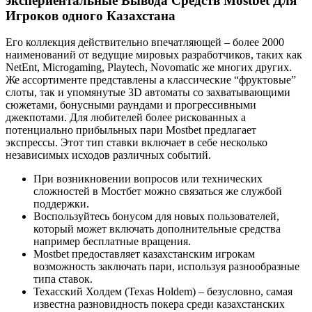
экспериентальные Вывода Средств Mostbet Для
Игроков одного Казахстана
Его коллекция действительно впечатляющей – более 2000
наименований от ведущие мировых разработчиков, таких как
NetEnt, Microgaming, Playtech, Novomatic же многих других.
Же ассортименте представлены а классические “фруктовые”
слоты, так и упомянутые 3D автоматы со захватывающими
сюжетами, бонусными раундами и прогрессивными
джекпотами. Для любителей более рискованных а
потенциально прибыльных пари Mostbet предлагает
экспрессы. Этот тип ставки включает в себе несколько
независимых исходов различных событий.
При возникновении вопросов или технических
сложностей в Мостбет можно связаться же службой
поддержки.
Воспользуйтесь бонусом для новых пользователей,
который может включать дополнительные средства
например бесплатные вращения.
Mostbet предоставляет казахстанским игрокам
возможность заключать пари, используя разнообразные
типа ставок.
Техасский Холдем (Texas Holdem) – безусловно, самая
известна разновидность покера среди казахстанских