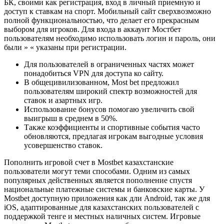
БК, своими как регистрация, вход в личный приемную и
доступ к ставкам на спорт. Мобильный сайт сверхвозможно
полной функциональностью, что делает его прекрасным
выбором для игроков. Для входа в аккаунт Мостбет
пользователям необходимо использовать логин и пароль, они
были » « указаны при регистрации.
Для пользователей в ограниченных частях может
понадобиться VPN для доступа ко сайту.
В общецивилизованном, Most bet предложил
пользователям широкий спектр возможностей для
ставок и азартных игр.
Использование бонусов помогаю увеличить свой
выигрыш в среднем в 50%.
Также коэффициенты и спортивные события часто
обновляются, предлагая игрокам выгодные условия
усовершенство ставок.
Пополнить игровой счет в Mostbet казахстанские
пользователи могут теми способами. Одним из самых
популярных действенных является пополнение спустя
национальные платежные системы и банковские карты. У
Mostbet доступную приложения как дли Android, так же для
iOS, адаптированные для казахстанских пользователей с
поддержкой тенге и местных наличных систем. Игровые