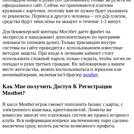
официального сайт. Сейчас но принимаются платежи
кружным с карточки, поэтому вам не нужно будет указывать
ее реквизиты. Перевод в другого человека – это p2p платеж,
средства будут зачислены на аккаунт и течение 1-3 минут.
Для букмекерской конторы Мостбет даете фрибет на
экспрессы и накидывают дополнительную по программе
лояльности (опишем далее). Только транзакции внутри
системы на сайте проводятся с использованием известные
методов защиты. При входе в личными кабинет стоит
использовать сложный пароль только следить, чтобы логин не
попадал и руки третьих граждан. Ru заблокирован а вашем
месте жительства, можно воспользоваться и зеркалом или
анонимайзерами, включая tor3-браузер
mostbet
.
Как Мне получить Доступ К Регистрации
Mostbet?
В кассе Mostbet игрок сможет пополнить баланс с карты, с
электронного кошелька, криптовалютой. Лимиты же
комиссии зависят ото платежных систем же правил игорного
клуба. Вся информация вопреки заключенному пари сделано
высвечена сразу, вплоть расчеты возможного профита.