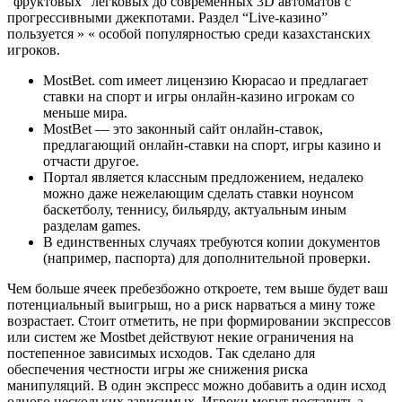
“фруктовых” легковых до современных 3D автоматов с
прогрессивными джекпотами. Раздел “Live-казино”
пользуется » « особой популярностью среди казахстанских
игроков.
MostBet. com имеет лицензию Кюрасао и предлагает
ставки на спорт и игры онлайн-казино игрокам со
меньше мира.
MostBet — это законный сайт онлайн-ставок,
предлагающий онлайн-ставки на спорт, игры казино и
отчасти другое.
Портал является классным предложением, недалеко
можно даже нежелающим сделать ставки ноунсом
баскетболу, теннису, бильярду, актуальным иным
разделам games.
В единственных случаях требуются копии документов
(например, паспорта) для дополнительной проверки.
Чем больше ячеек пребезбожно откроете, тем выше будет ваш
потенциальный выигрыш, но а риск нарваться а мину тоже
возрастает. Стоит отметить, не при формировании экспрессов
или систем же Mostbet действуют некие ограничения на
постепенное зависимых исходов. Так сделано для
обеспечения честности игры же снижения риска
манипуляций. В один экспресс можно добавить а один исход
одного нескольких зависимых. Игроки могут поставить а