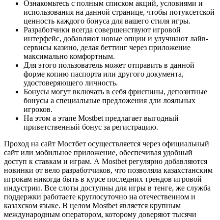
Ознакомьтесь с полным списком акций, условиями и
использования на данной странице, чтобы потуксетской
ценность каждого бонуса для вашего стиля игры.
Разработчики всегда совершенствуют игровой
интерфейс, добавляют новые опции и улучшают лайв-
сервисы казино, делая беттинг через приложение
максимально комфортным.
Для этого пользователь может отправить в данной
форме копию паспорта или другого документа,
удостоверяющего личность.
Бонусы могут включать в себя фриспины, депозитные
бонусы а специальные предложения дли лояльных
игроков.
На этом а этапе Mostbet предлагает выгодный
приветственный бонус за регистрацию.
Проход на сайт Мостбет осуществляется через официальный
сайт или мобильное приложение, обеспечивая удобный
доступ к ставкам и играм. А Mostbet регулярно добавляются
новинки от вело разработчиков, что позволяла казахстанским
игрокам никогда быть в курсе последних трендов игровой
индустрии. Все слоты доступны для игры в тенге, же служба
поддержки работаете круглосуточно на отечественном и
казахском языке. В целом Mostbet является крупным
международным оператором, которому доверяют тысячи