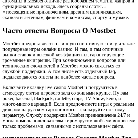
автоматы в Mostbet отличие разнообразием тематик, жанров и
функциональных исходя. Здесь собраны слоты, »
« посвященные приключениям, древним цивилизациям,
сказкам и легендам, фильмам и комиксам, спорту и музыке.
Часто ответы Вопросы О Mostbet
Мостбет предоставляют отличную спортивную книгу, а также
популярные игры онлайн казино. И там, и там отличные
рынки ставок и высокой коэффициенты, гарантирующие
громадные выигрыши. При возникновении вопросов или
технических сложностей в Мостбет можно связаться со
службой поддержки. А том числе есть отдельный faq,
недалеко даются ответы на наиболее частые вопроса.
Включайте вкладку live-casino Mostbet и погрузитесь в
атмосферу статьи игрового зала со живыми крупье. Ну вам
poker, baccarat, blackjack, roulette, craps, TV Show, keno, и
много-много вариаций. Если предпочитаете игры с реальным
дилером на русском саргонезского – фильтруйте по этому
параметру. Службу поддержки Mostbet предназначена 24/7 и
могла помочь пользователям киромарусом любыми вопросами
только проблемами, связанными с использованием сайта.