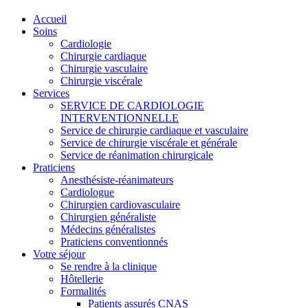
Accueil
Soins
Cardiologie
Chirurgie cardiaque
Chirurgie vasculaire
Chirurgie viscérale
Services
SERVICE DE CARDIOLOGIE
INTERVENTIONNELLE
Service de chirurgie cardiaque et vasculaire
Service de chirurgie viscérale et générale
Service de réanimation chirurgicale
Praticiens
Anesthésiste-réanimateurs
Cardiologue
Chirurgien cardiovasculaire
Chirurgien généraliste
Médecins généralistes
Praticiens conventionnés
Votre séjour
Se rendre à la clinique
Hôtellerie
Formalités
Patients assurés CNAS