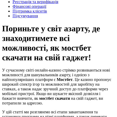
Реєстрація та верифікація
Фінансові операції
Підтримка клієнтів
Підсумування
Пориньте у світ азарту, де
знаходитимете всі
можливості, як мостбет
скачати на свій гаджет!
У сучасному світі онлайн-казино стрімко розвиваються нові
можливості для шанувальників азарту, і однією з
найпопулярніших платформ є
Мостбет
. Це казино пропонує
широкий спектр ігор та можливостей для заробітку на
ставках, а також надає зручний доступ до платформи через
мобільні пристрої. Якщо ви шукаєте якісний дозвілля і
бажаєте вивчити, як
мостбет скачати
на свій гаджет, ви
потрапили за адресою.
У цій статті ми розглянемо всі етапи завантаження та
установки програми на різні платформи, а також переваги