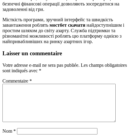
безпечні фінансові операції дозволяють зосередитися на
задоволенні від гри.
Місткість програми, зручний інтерфейс та швидкість
завантаження роблять
мостбет скачати
найдоступнішим і
простим шляхом до світу азарту. Служба підтримки та
різноманітні можливості роблять цю платформу однією з
найпривабливіших на ринку азартних ігор.
Laisser un commentaire
Votre adresse e-mail ne sera pas publiée.
Les champs obligatoires
sont indiqués avec
*
Commentaire
*
Nom
*