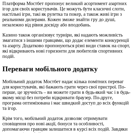
Платформа Мостбет пропонує великий асортимент азартних
ігор для своїх користувачів. Це можуть бути класичні слоти,
настільні ігри, такі як рулетка та покер, а також живі ігри з
реальними дилерами. Кожен зможе знайти гру до душі,
незалежно від рівня досвіду або вподобань.
Казино також організовує турніри, які надають можливість
змагатися з іншими гравцями, що додає елементи конкуренції
та азарту. Додатково пропонуються різні види ставок на спорт,
які відкривають нові горизонти для любителів спортивних
подій.
Переваги мобільного додатку
Мобільний додаток Мостбет надає кілька помітних переваг
для користувачів, які бажають грати через свої пристрої. По-
перше, це зручність – ви можете грати в будь-який час і в будь-
якому місці без потреби відкривати браузер. По-друге,
програма оптимізована і має швидкий доступ до всіх функцій
та ігор.
Крім того, мобільний додаток дозволяє отримувати
сповіщення про нові акції, бонуси та особливості,
допомагаючи гравцям залишатися в курсі всіх подій. Завдяки