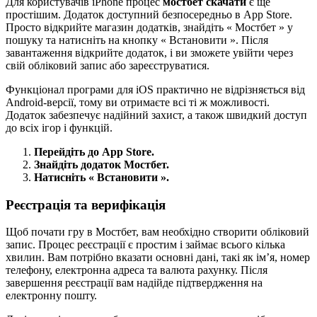
Для користувачів iPhone процес
мостбет скачати
є ще
простішим. Додаток доступний безпосередньо в App Store.
Просто відкрийте магазин додатків, знайдіть « Мостбет » у
пошуку та натисніть на кнопку « Встановити ». Після
завантаження відкрийте додаток, і ви зможете увійти через
свій обліковий запис або зареєструватися.
Функціонал програми для iOS практично не відрізняється від
Android-версії, тому ви отримаєте всі ті ж можливості.
Додаток забезпечує надійний захист, а також швидкий доступ
до всіх ігор і функцій.
Перейдіть до App Store.
Знайдіть додаток Мостбет.
Натисніть « Встановити ».
Реєстрація та верифікація
Щоб почати гру в Мостбет, вам необхідно створити обліковий
запис. Процес реєстрації є простим і займає всього кілька
хвилин. Вам потрібно вказати основні дані, такі як ім’я, номер
телефону, електронна адреса та валюта рахунку. Після
завершення реєстрації вам надійде підтвердження на
електронну пошту.