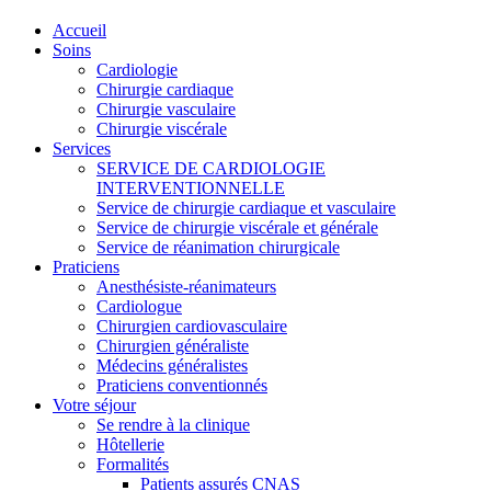
Accueil
Soins
Cardiologie
Chirurgie cardiaque
Chirurgie vasculaire
Chirurgie viscérale
Services
SERVICE DE CARDIOLOGIE
INTERVENTIONNELLE
Service de chirurgie cardiaque et vasculaire
Service de chirurgie viscérale et générale
Service de réanimation chirurgicale
Praticiens
Anesthésiste-réanimateurs
Cardiologue
Chirurgien cardiovasculaire
Chirurgien généraliste
Médecins généralistes
Praticiens conventionnés
Votre séjour
Se rendre à la clinique
Hôtellerie
Formalités
Patients assurés CNAS