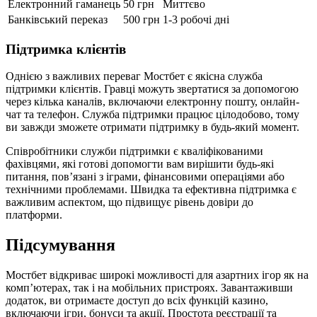
Електронний гаманець
50 грн
Миттєво
Банківський переказ
500 грн
1-3 робочі дні
Підтримка клієнтів
Однією з важливих переваг Мостбет є якісна служба
підтримки клієнтів. Гравці можуть звертатися за допомогою
через кілька каналів, включаючи електронну пошту, онлайн-
чат та телефон. Служба підтримки працює цілодобово, тому
ви завжди зможете отримати підтримку в будь-який момент.
Співробітники служби підтримки є кваліфікованими
фахівцями, які готові допомогти вам вирішити будь-які
питання, пов’язані з іграми, фінансовими операціями або
технічними проблемами. Швидка та ефективна підтримка є
важливим аспектом, що підвищує рівень довіри до
платформи.
Підсумування
Мостбет відкриває широкі можливості для азартних ігор як на
комп’ютерах, так і на мобільних пристроях. Завантаживши
додаток, ви отримаєте доступ до всіх функцій казино,
включаючи ігри, бонуси та акції. Простота реєстрації та