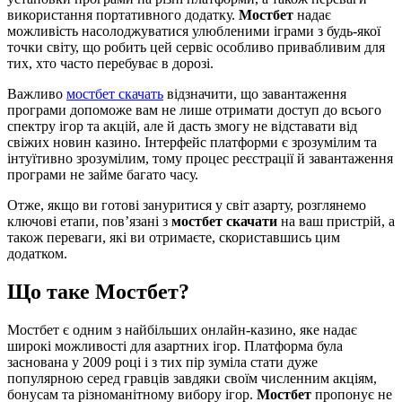
використання портативного додатку.
Мостбет
надає
можливість насолоджуватися улюбленими іграми з будь-якої
точки світу, що робить цей сервіс особливо привабливим для
тих, хто часто перебуває в дорозі.
Важливо
мостбет скачать
відзначити, що завантаження
програми допоможе вам не лише отримати доступ до всього
спектру ігор та акцій, але й дасть змогу не відставати від
свіжих новин казино. Інтерфейс платформи є зрозумілим та
інтуїтивно зрозумілим, тому процес реєстрації й завантаження
програми не займе багато часу.
Отже, якщо ви готові зануритися у світ азарту, розглянемо
ключові етапи, пов’язані з
мостбет скачати
на ваш пристрій, а
також переваги, які ви отримаєте, скориставшись цим
додатком.
Що таке Мостбет?
Мостбет є одним з найбільших онлайн-казино, яке надає
широкі можливості для азартних ігор. Платформа була
заснована у 2009 році і з тих пір зуміла стати дуже
популярною серед гравців завдяки своїм численним акціям,
бонусам та різноманітному вибору ігор.
Мостбет
пропонує не