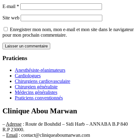
E-mail
*
Site web
Enregistrer mon nom, mon e-mail et mon site dans le navigateur
pour mon prochain commentaire.
Praticiens
Anesthésiste-réanimateurs
Cardiologues
Chirurgiens cardiovasculaire
Chirurgien généraliste
Médecins généralistes
Praticiens conventionnés
Clinique Abou Marwan
–
Adresse
: Route de Bouhdid – Sidi Harb – ANNABA B.P 840
R.P 23000.
–
Email
: contact@cliniqueaboumarwan.com