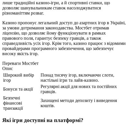
лише традиційні казино-ігри, а й спортивні ставки, що
дозволяє шанувальникам ставок насолоджуватися
різноманіттям розваг.
Казино пропонує легальний доступ до азартних ігор в Україні,
за умови дотримання законодавства. Мостбет отримав
ліцензію, що дозволяє йому функціонувати в рамках
правового поля, гарантує безпеку гравців, а також
справедливість усіх ігор. Крім того, казино працює з відомими
провайдерами програмного забезпечення, що забезпечує
високу якість ігор.
Переваги Мостбет
Опис
Широкий вибір
Понад тисячу ігор, включаючи слоти,
ігор
настільні ігри та лайв-казино.
Регулярні акції для нових та постійних
Бонуси та акції
гравців.
Безпечні
Захищені методи депозиту і виведення
фінансові
коштів.
транзакції
Які ігри доступні на платформі?