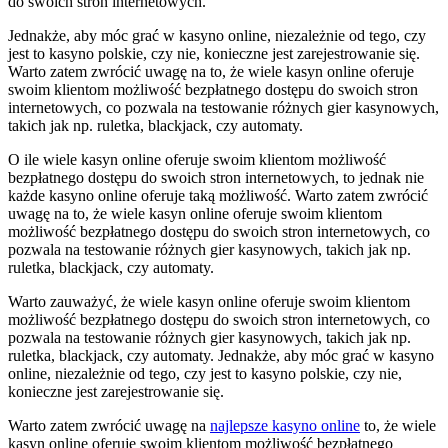
do swoich stron internetowych.
Jednakże, aby móc grać w kasyno online, niezależnie od tego, czy
jest to kasyno polskie, czy nie, konieczne jest zarejestrowanie się.
Warto zatem zwrócić uwagę na to, że wiele kasyn online oferuje
swoim klientom możliwość bezpłatnego dostępu do swoich stron
internetowych, co pozwala na testowanie różnych gier kasynowych,
takich jak np. ruletka, blackjack, czy automaty.
O ile wiele kasyn online oferuje swoim klientom możliwość
bezpłatnego dostępu do swoich stron internetowych, to jednak nie
każde kasyno online oferuje taką możliwość. Warto zatem zwrócić
uwagę na to, że wiele kasyn online oferuje swoim klientom
możliwość bezpłatnego dostępu do swoich stron internetowych, co
pozwala na testowanie różnych gier kasynowych, takich jak np.
ruletka, blackjack, czy automaty.
Warto zauważyć, że wiele kasyn online oferuje swoim klientom
możliwość bezpłatnego dostępu do swoich stron internetowych, co
pozwala na testowanie różnych gier kasynowych, takich jak np.
ruletka, blackjack, czy automaty. Jednakże, aby móc grać w kasyno
online, niezależnie od tego, czy jest to kasyno polskie, czy nie,
konieczne jest zarejestrowanie się.
Warto zatem zwrócić uwagę na
najlepsze kasyno online
to, że wiele
kasyn online oferuje swoim klientom możliwość bezpłatnego