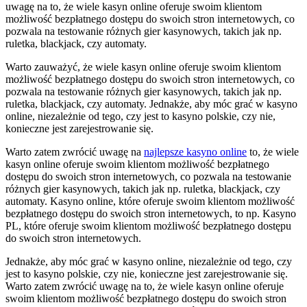
uwagę na to, że wiele kasyn online oferuje swoim klientom
możliwość bezpłatnego dostępu do swoich stron internetowych, co
pozwala na testowanie różnych gier kasynowych, takich jak np.
ruletka, blackjack, czy automaty.
Warto zauważyć, że wiele kasyn online oferuje swoim klientom
możliwość bezpłatnego dostępu do swoich stron internetowych, co
pozwala na testowanie różnych gier kasynowych, takich jak np.
ruletka, blackjack, czy automaty. Jednakże, aby móc grać w kasyno
online, niezależnie od tego, czy jest to kasyno polskie, czy nie,
konieczne jest zarejestrowanie się.
Warto zatem zwrócić uwagę na
najlepsze kasyno online
to, że wiele
kasyn online oferuje swoim klientom możliwość bezpłatnego
dostępu do swoich stron internetowych, co pozwala na testowanie
różnych gier kasynowych, takich jak np. ruletka, blackjack, czy
automaty. Kasyno online, które oferuje swoim klientom możliwość
bezpłatnego dostępu do swoich stron internetowych, to np. Kasyno
PL, które oferuje swoim klientom możliwość bezpłatnego dostępu
do swoich stron internetowych.
Jednakże, aby móc grać w kasyno online, niezależnie od tego, czy
jest to kasyno polskie, czy nie, konieczne jest zarejestrowanie się.
Warto zatem zwrócić uwagę na to, że wiele kasyn online oferuje
swoim klientom możliwość bezpłatnego dostępu do swoich stron