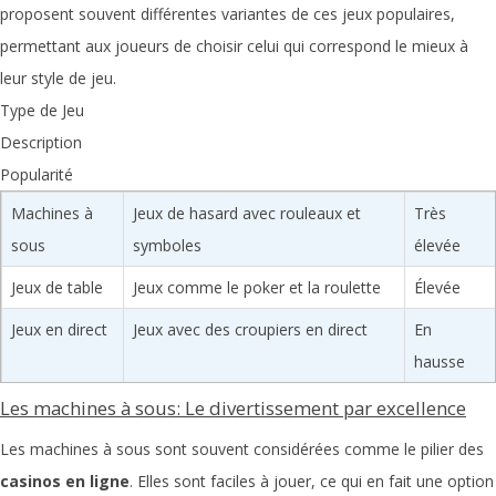
proposent souvent différentes variantes de ces jeux populaires,
permettant aux joueurs de choisir celui qui correspond le mieux à
leur style de jeu.
Type de Jeu
Description
Popularité
Machines à
Jeux de hasard avec rouleaux et
Très
sous
symboles
élevée
Jeux de table
Jeux comme le poker et la roulette
Élevée
Jeux en direct
Jeux avec des croupiers en direct
En
hausse
Les machines à sous: Le divertissement par excellence
Les machines à sous sont souvent considérées comme le pilier des
casinos en ligne
. Elles sont faciles à jouer, ce qui en fait une option