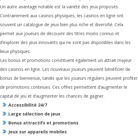
Un autre avantage notable est la variété des jeux proposés.
Contrairement aux casinos physiques, les casinos en ligne ont
souvent un catalogue de jeux bien plus riche et diversifié. Cela
permet aux joueurs de découvrir des titres moins connus et
d’explorer des jeux innovants qui ne sont pas disponibles dans les
lieux physiques.
Les bonus et promotions constituent également un attrait majeur
des casinos en ligne. Les nouveaux joueurs peuvent bénéficier de
bonus de bienvenue, tandis que les joueurs réguliers peuvent profiter
de promotions continues. Ces offres permettent d’augmenter le
capital de jeu et d’augmenter les chances de gagner.
Accessibilité 24/7
Large sélection de jeux
Bonus attractifs et promotions
Jeux sur appareils mobiles