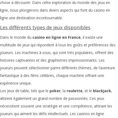
chose à découvrir. Dans cette exploration du monde des jeux en
ligne, nous plongerons dans divers aspects qui font du casino en
ligne une destination incontournable.
Les différents types de jeux disponibles
Dans le monde du
casino en ligne en France
, il existe une
multitude de jeux qui répondent à tous les goûts et préférences des
joueurs. Les machines à sous, qui sont très populaires, offrent des
histoires captivantes et des graphismes impressionnants. Les
joueurs peuvent sélectionner parmi différents thèmes, de l’aventure
fantastique à des films célèbres, chaque machine offrant une
expérience unique.
Les jeux de table, tels que le
poker
, la
roulette
, et le
blackjack
,
attirent également un grand nombre de passionnés. Ces jeux
nécessitent souvent une stratégie et une compétence, attirant les
joueurs qui aiment les défis intellectuels. Les casinos en ligne