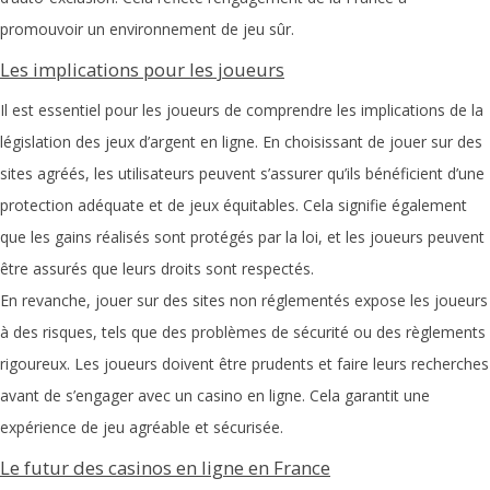
promouvoir un environnement de jeu sûr.
Les implications pour les joueurs
Il est essentiel pour les joueurs de comprendre les implications de la
législation des jeux d’argent en ligne. En choisissant de jouer sur des
sites agréés, les utilisateurs peuvent s’assurer qu’ils bénéficient d’une
protection adéquate et de jeux équitables. Cela signifie également
que les gains réalisés sont protégés par la loi, et les joueurs peuvent
être assurés que leurs droits sont respectés.
En revanche, jouer sur des sites non réglementés expose les joueurs
à des risques, tels que des problèmes de sécurité ou des règlements
rigoureux. Les joueurs doivent être prudents et faire leurs recherches
avant de s’engager avec un casino en ligne. Cela garantit une
expérience de jeu agréable et sécurisée.
Le futur des casinos en ligne en France