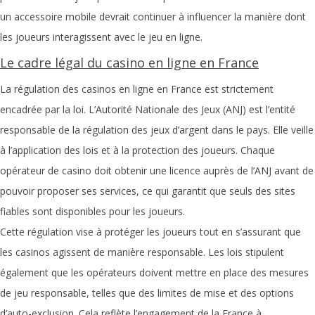
un accessoire mobile devrait continuer à influencer la manière dont
les joueurs interagissent avec le jeu en ligne.
Le cadre légal du casino en ligne en France
La régulation des casinos en ligne en France est strictement
encadrée par la loi. L’Autorité Nationale des Jeux (ANJ) est l’entité
responsable de la régulation des jeux d’argent dans le pays. Elle veille
à l’application des lois et à la protection des joueurs. Chaque
opérateur de casino doit obtenir une licence auprès de l’ANJ avant de
pouvoir proposer ses services, ce qui garantit que seuls des sites
fiables sont disponibles pour les joueurs.
Cette régulation vise à protéger les joueurs tout en s’assurant que
les casinos agissent de manière responsable. Les lois stipulent
également que les opérateurs doivent mettre en place des mesures
de jeu responsable, telles que des limites de mise et des options
d’auto-exclusion. Cela reflète l’engagement de la France à