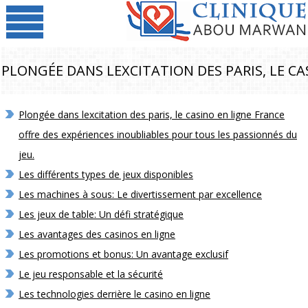
PLONGÉE DANS LEXCITATION DES PARIS, LE CA
Plongée dans lexcitation des paris, le casino en ligne France
offre des expériences inoubliables pour tous les passionnés du
jeu.
Les différents types de jeux disponibles
Les machines à sous: Le divertissement par excellence
Les jeux de table: Un défi stratégique
Les avantages des casinos en ligne
Les promotions et bonus: Un avantage exclusif
Le jeu responsable et la sécurité
Les technologies derrière le casino en ligne