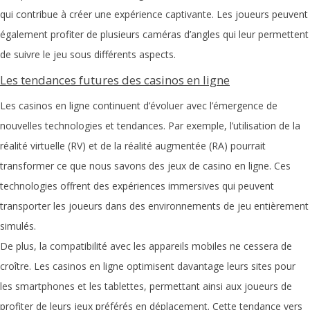
qui contribue à créer une expérience captivante. Les joueurs peuvent
également profiter de plusieurs caméras d’angles qui leur permettent
de suivre le jeu sous différents aspects.
Les tendances futures des casinos en ligne
Les casinos en ligne continuent d’évoluer avec l’émergence de
nouvelles technologies et tendances. Par exemple, l’utilisation de la
réalité virtuelle (RV) et de la réalité augmentée (RA) pourrait
transformer ce que nous savons des jeux de casino en ligne. Ces
technologies offrent des expériences immersives qui peuvent
transporter les joueurs dans des environnements de jeu entièrement
simulés.
De plus, la compatibilité avec les appareils mobiles ne cessera de
croître. Les casinos en ligne optimisent davantage leurs sites pour
les smartphones et les tablettes, permettant ainsi aux joueurs de
profiter de leurs jeux préférés en déplacement. Cette tendance vers