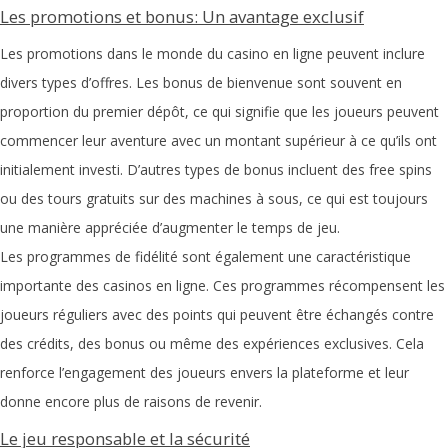
Les promotions et bonus: Un avantage exclusif
Les promotions dans le monde du casino en ligne peuvent inclure
divers types d’offres. Les bonus de bienvenue sont souvent en
proportion du premier dépôt, ce qui signifie que les joueurs peuvent
commencer leur aventure avec un montant supérieur à ce qu’ils ont
initialement investi. D’autres types de bonus incluent des free spins
ou des tours gratuits sur des machines à sous, ce qui est toujours
une manière appréciée d’augmenter le temps de jeu.
Les programmes de fidélité sont également une caractéristique
importante des casinos en ligne. Ces programmes récompensent les
joueurs réguliers avec des points qui peuvent être échangés contre
des crédits, des bonus ou même des expériences exclusives. Cela
renforce l’engagement des joueurs envers la plateforme et leur
donne encore plus de raisons de revenir.
Le jeu responsable et la sécurité