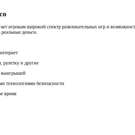
co
гает игрокам широкий спектр развлекательных игр и возможносте
 реальные деньги.
интернет
, рулетку и другие
 и выигрышей
ми технологиями безопасности
ое время