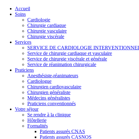
Accueil
Soins
Cardiologie
Chirurgie cardiaque
Chirurgie vasculaire
Chirurgie viscérale
Services
SERVICE DE CARDIOLOGIE INTERVENTIONNE
Service de chirurgie cardiaque et vasculaire
Service de chirurgie viscérale et générale
Service de réanimation chirurgicale
Praticiens
Anesthésiste-réanimateurs
Cardiologue
Chirurgien cardiovasculaire
Chirurgien généraliste
Médecins généralistes
Praticiens conventionnés
Votre séjour
Se rendre à la clinique
Hôtellerie
Formalités
Patients assurés CNAS
Patients assurés CASNOS