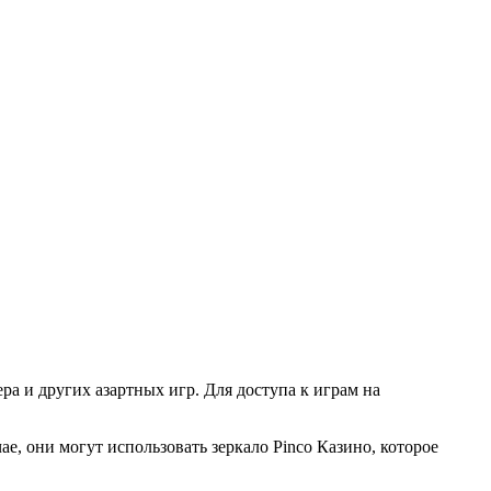
ра и других азартных игр. Для доступа к играм на
е, они могут использовать зеркало Pinco Казино, которое