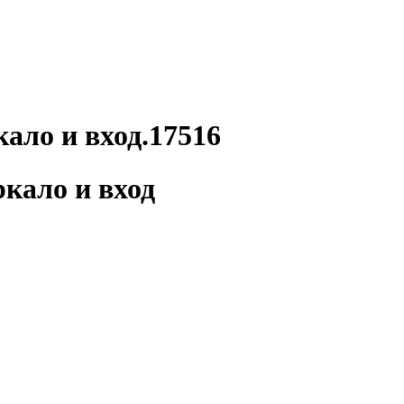
ало и вход.17516
ркало и вход