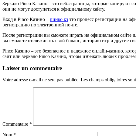
Зеркало Pinco Казино – это веб-страницы, которые копируют со
они не могут доступаться к официальному сайту.
Вход в Pinco Казино –
пинко кз
это процесс регистрации на офи
регистрацию по электронной почте.
После регистрации вы сможете играть на официальном сайте ил
вы сможете отслеживать свой баланс, историю игр и другие св
Pinco Казино – это безопасное и надежное онлайн-казино, ко
сайт или зеркало Pinco Казино, чтобы избежать любых проблем
Laisser un commentaire
Votre adresse e-mail ne sera pas publiée.
Les champs obligatoires son
Commentaire
*
Nom
*