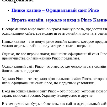
Пинко казино – Официальный сайт Pinco
Играть онлайн, зеркало и вход в Pinco Казин
В современном мире казино играют важную роль, предоставляя
официальном сайте, где можно играть онлайн и получать реа
Пинко казино – это популярное онлайн-казино, которое предлаг
можно играть онлайн и получать реальные выигрыши.
Однако, не все игроки знают, как найти официальный сайт Pinco
преимущества онлайн-казино Pinco предлагает.
Официальный сайт Pinco – это место, где можно играть онлай
бинго, слоты и другие.
Зеркало Pinco – это зеркало официального сайта Pinco, которо
что и официальный сайт Pinco, но с другими условиями.
Вход на официальный сайт Pinco – это процесс, который позвол
стран, включая Россию, Украину, Белоруссию и другие.
В этом тексте мы будем объяснять, как найти официальный сайт