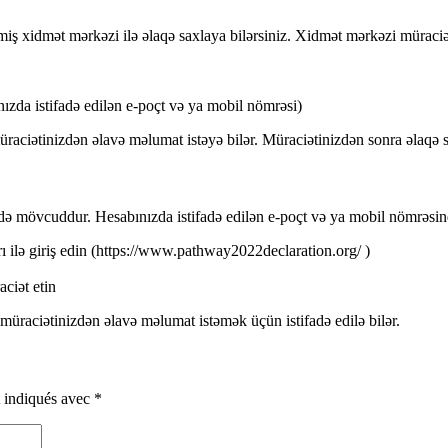
ş xidmət mərkəzi ilə əlaqə saxlaya bilərsiniz. Xidmət mərkəzi müraciə
ızda istifadə edilən e-poçt və ya mobil nömrəsi)
raciətinizdən əlavə məlumat istəyə bilər. Müraciətinizdən sonra əlaqə 
ə mövcuddur. Hesabınızda istifadə edilən e-poçt və ya mobil nömrəsi
 ilə giriş edin (https://www.pathway2022declaration.org/ )
ciət etin
üraciətinizdən əlavə məlumat istəmək üçün istifadə edilə bilər.
t indiqués avec
*