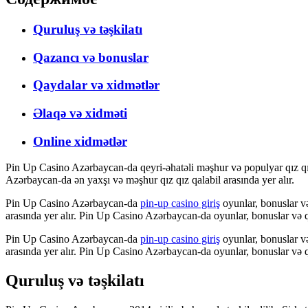
Quruluş və təşkilatı
Qazancı və bonuslar
Qaydalar və xidmətlər
Əlaqə və xidməti
Online xidmətlər
Pin Up Casino Azərbaycan-da qeyri-əhatəli məşhur və populyar qız qız
Azərbaycan-da ən yaxşı və məşhur qız qız qalabil arasında yer alır.
Pin Up Casino Azərbaycan-da
pin-up casino giriş
oyunlar, bonuslar və
arasında yer alır. Pin Up Casino Azərbaycan-da oyunlar, bonuslar və qaz
Pin Up Casino Azərbaycan-da
pin-up casino giriş
oyunlar, bonuslar və
arasında yer alır. Pin Up Casino Azərbaycan-da oyunlar, bonuslar və qaz
Quruluş və təşkilatı