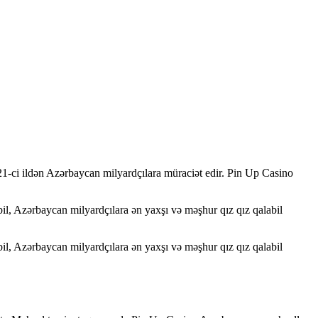
21-ci ildən Azərbaycan milyardçılara müraciət edir. Pin Up Casino
abil, Azərbaycan milyardçılara ən yaxşı və məşhur qız qız qalabil
abil, Azərbaycan milyardçılara ən yaxşı və məşhur qız qız qalabil