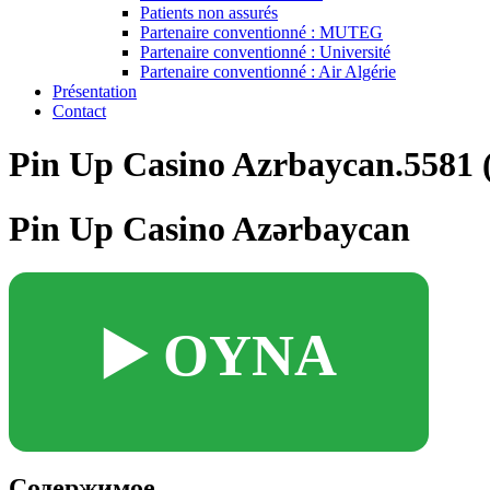
Patients non assurés
Partenaire conventionné : MUTEG
Partenaire conventionné : Université
Partenaire conventionné : Air Algérie
Présentation
Contact
Pin Up Casino Azrbaycan.5581 
Pin Up Casino Azərbaycan
▶️ OYNA
Содержимое