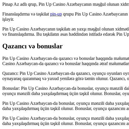
Pinap Az adlı qrup, Pin Up Casino Azərbaycanın məşğul olunan xidmətlə
Finanslaşdırma və təşkilat
pin-up
qrupu Pin Up Casino Azərbaycanın məş
işləyir.
Pin Up Casino Azərbaycanın təşkilatı ən yaxşı məşğul olunan xidmətləri 
və finanslaşdırma. Bu təşkilatın əsas həddindən istifadə edərək Pin U
Qazancı və bonuslar
Pin Up Casino Azərbaycan-da qazancı və bonuslar haqqında məlumat v
Casino Azərbaycan-da qazancı və bonuslar haqqında ətraf məlumatlar
Qazancı: Pin Up Casino Azərbaycan-da qazancı, oyunçu oyunları oyna
oynayaraq qazanmaq və yaxud yenilərə görə təmin olunur. Qazancı, 
Bonuslar: Pin Up Casino Azərbaycan-da bonuslar, oyunçu mənzili dah
oyunçu mənzili daha yaxşılaşdırmaq üçün təşkil olunur. Bonuslar, oyu
Pin Up Casino Azərbaycan-da bonuslar, oyunçu mənzili daha yaxşılaş
daha yaxşılaşdırmaq üçün təşkil olunur. Bonuslar, oyunçu qazancını a
Pin Up Casino Azərbaycan-da bonuslar, oyunçu mənzili daha yaxşılaş
daha yaxşılaşdırmaq üçün təşkil olunur. Bonuslar, oyunçu qazancını a