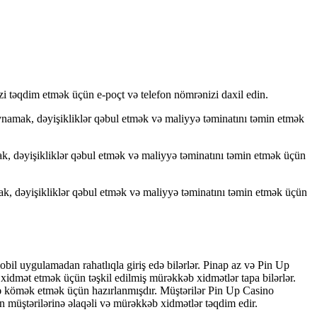
zi təqdim etmək üçün e-poçt və telefon nömrənizi daxil edin.
amak, dəyişikliklər qəbul etmək və maliyyə təminatını təmin etmək
 dəyişikliklər qəbul etmək və maliyyə təminatını təmin etmək üçün
 dəyişikliklər qəbul etmək və maliyyə təminatını təmin etmək üçün
il uygulamadan rahatlıqla giriş edə bilərlər. Pinap az və Pin Up
xidmət etmək üçün təşkil edilmiş mürəkkəb xidmətlər tapa bilərlər.
nə kömək etmək üçün hazırlanmışdır. Müştərilər Pin Up Casino
 müştərilərinə əlaqəli və mürəkkəb xidmətlər təqdim edir.