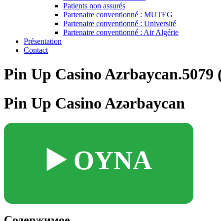
Patients non assurés
Partenaire conventionné : MUTEG
Partenaire conventionné : Université
Partenaire conventionné : Air Algérie
Présentation
Contact
Pin Up Casino Azrbaycan.5079 
Pin Up Casino Azərbaycan
▶️ OYNA
Содержимое