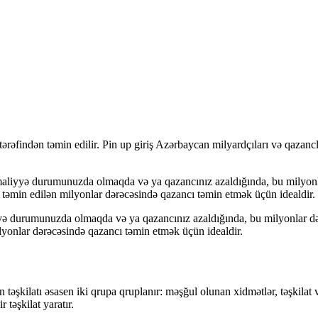
əfindən təmin edilir. Pin up giriş Azərbaycan milyardçıları və qazanclı
aliyyə durumunuzda olmaqda və ya qazancınız azaldığında, bu milyonla
ən təmin edilən milyonlar dərəcəsində qazancı təmin etmək üçün idealdir.
 durumunuzda olmaqda və ya qazancınız azaldığında, bu milyonlar dərə
ilyonlar dərəcəsində qazancı təmin etmək üçün idealdir.
n təşkilatı əsasen iki qrupa qruplanır: məşğul olunan xidmətlər, təşkila
təşkilat yaratır.