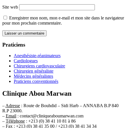
Site web
Enregistrer mon nom, mon e-mail et mon site dans le navigateur
pour mon prochain commentaire.
Praticiens
Anesthésiste-réanimateurs
Cardiologues
Chirurgiens cardiovasculaire
Chirurgien généraliste
Médecins généralistes
Praticiens conventionnés
Clinique Abou Marwan
–
Adresse
: Route de Bouhdid – Sidi Harb – ANNABA B.P 840
R.P 23000.
–
Email
: contact@cliniqueaboumarwan.com
–
Téléphone
: +213 (0) 38 41 10 81 à 86
–
Fax
: +213 (0) 38 41 35 00 / +213 (0) 38 41 34 34