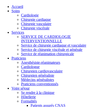
Accueil
Soins
Cardiologie
Chirurgie cardiaque
Chirurgie vasculaire
Chirurgie viscérale
Services
SERVICE DE CARDIOLOGIE
INTERVENTIONNELLE
Service de chirurgie cardiaque et vasculaire
Service de chirurgie viscérale et générale
Service de réanimation chirurgicale
Praticiens
Anesthésiste-réanimateurs
Cardiologue
Chirurgien cardiovasculaire
Chirurgien généraliste
Médecins généralistes
Praticiens conventionnés
Votre séjour
Se rendre à la clinique
Hôtellerie
Formalités
Patients assurés CNAS