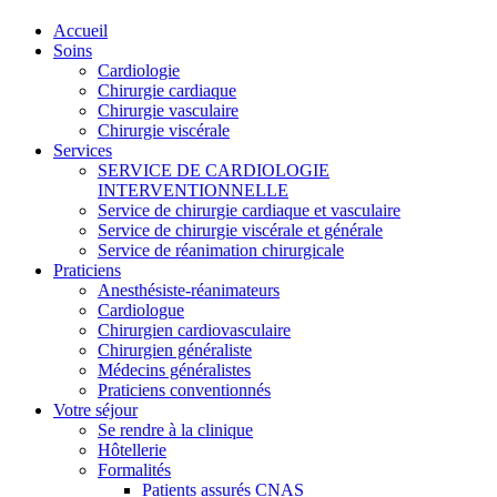
Accueil
Soins
Cardiologie
Chirurgie cardiaque
Chirurgie vasculaire
Chirurgie viscérale
Services
SERVICE DE CARDIOLOGIE
INTERVENTIONNELLE
Service de chirurgie cardiaque et vasculaire
Service de chirurgie viscérale et générale
Service de réanimation chirurgicale
Praticiens
Anesthésiste-réanimateurs
Cardiologue
Chirurgien cardiovasculaire
Chirurgien généraliste
Médecins généralistes
Praticiens conventionnés
Votre séjour
Se rendre à la clinique
Hôtellerie
Formalités
Patients assurés CNAS