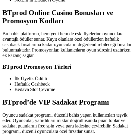
BTprod Online Casino Bonusları ve
Promosyon Kodları
Bu bahis platformu, hem yeni hem de eski üyelerine oyunculara
avantajlı ödüller sunar. Kayıt olanlara özel ödüllerden haftalık
cashback fırsatlarına kadar oyuncuların değerlendirebileceği fırsatlar
bulunmaktadır. Promosyonlar, kullanıcıların oyun süresini uzatırken
ek kazanç sağlar.
BTprod Promosyon Türleri
İlk Üyelik Ödülü
Haftalık Cashback
Bedava Slot Çevirme
BTprod’de VIP Sadakat Programı
Oyuncu sadakat programı, düzenli bahis yapan kullanıcıları teşvik
eder. Oyuncular, yatırdıkları miktar doğrultusunda puan toplar ve
sadakat puanlarını free spin veya para iadesine çevirebilir. Sadakat
programı, düzenli oyunculara özel fırsatlar sunar.