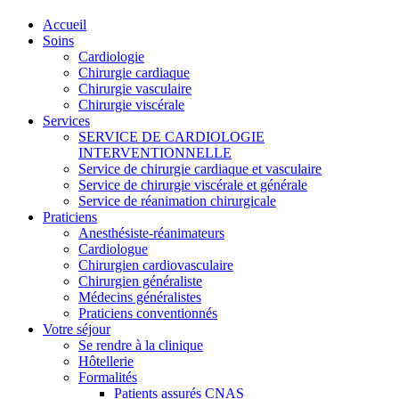
Accueil
Soins
Cardiologie
Chirurgie cardiaque
Chirurgie vasculaire
Chirurgie viscérale
Services
SERVICE DE CARDIOLOGIE
INTERVENTIONNELLE
Service de chirurgie cardiaque et vasculaire
Service de chirurgie viscérale et générale
Service de réanimation chirurgicale
Praticiens
Anesthésiste-réanimateurs
Cardiologue
Chirurgien cardiovasculaire
Chirurgien généraliste
Médecins généralistes
Praticiens conventionnés
Votre séjour
Se rendre à la clinique
Hôtellerie
Formalités
Patients assurés CNAS