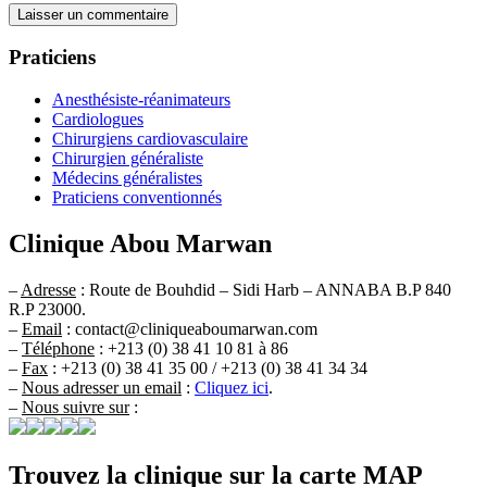
Praticiens
Anesthésiste-réanimateurs
Cardiologues
Chirurgiens cardiovasculaire
Chirurgien généraliste
Médecins généralistes
Praticiens conventionnés
Clinique Abou Marwan
–
Adresse
: Route de Bouhdid – Sidi Harb – ANNABA B.P 840
R.P 23000.
–
Email
: contact@cliniqueaboumarwan.com
–
Téléphone
: +213 (0) 38 41 10 81 à 86
–
Fax
: +213 (0) 38 41 35 00 / +213 (0) 38 41 34 34
–
Nous adresser un email
:
Cliquez ici
.
–
Nous suivre sur
:
Trouvez la clinique sur la carte MAP