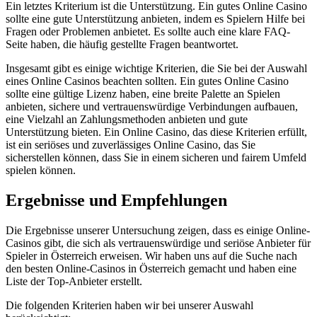
Ein letztes Kriterium ist die Unterstützung. Ein gutes Online Casino
sollte eine gute Unterstützung anbieten, indem es Spielern Hilfe bei
Fragen oder Problemen anbietet. Es sollte auch eine klare FAQ-
Seite haben, die häufig gestellte Fragen beantwortet.
Insgesamt gibt es einige wichtige Kriterien, die Sie bei der Auswahl
eines Online Casinos beachten sollten. Ein gutes Online Casino
sollte eine gültige Lizenz haben, eine breite Palette an Spielen
anbieten, sichere und vertrauenswürdige Verbindungen aufbauen,
eine Vielzahl an Zahlungsmethoden anbieten und gute
Unterstützung bieten. Ein Online Casino, das diese Kriterien erfüllt,
ist ein seriöses und zuverlässiges Online Casino, das Sie
sicherstellen können, dass Sie in einem sicheren und fairem Umfeld
spielen können.
Ergebnisse und Empfehlungen
Die Ergebnisse unserer Untersuchung zeigen, dass es einige Online-
Casinos gibt, die sich als vertrauenswürdige und seriöse Anbieter für
Spieler in Österreich erweisen. Wir haben uns auf die Suche nach
den besten Online-Casinos in Österreich gemacht und haben eine
Liste der Top-Anbieter erstellt.
Die folgenden Kriterien haben wir bei unserer Auswahl