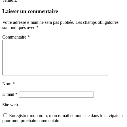
verläuft.
Laisser un commentaire
Votre adresse e-mail ne sera pas publiée.
Les champs obligatoires
sont indiqués avec
*
Commentaire
*
Nom
*
E-mail
*
Site web
Enregistrer mon nom, mon e-mail et mon site dans le navigateur
pour mon prochain commentaire.