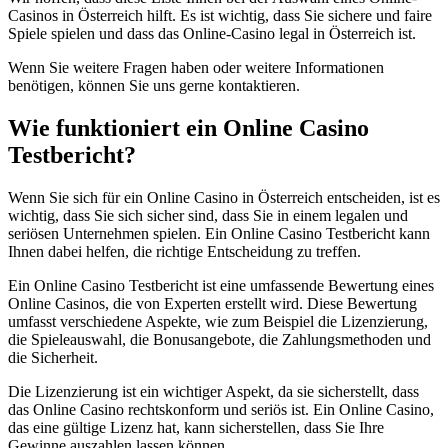
Casinos in Österreich hilft. Es ist wichtig, dass Sie sichere und faire
Spiele spielen und dass das Online-Casino legal in Österreich ist.
Wenn Sie weitere Fragen haben oder weitere Informationen
benötigen, können Sie uns gerne kontaktieren.
Wie funktioniert ein Online Casino
Testbericht?
Wenn Sie sich für ein Online Casino in Österreich entscheiden, ist es
wichtig, dass Sie sich sicher sind, dass Sie in einem legalen und
seriösen Unternehmen spielen. Ein Online Casino Testbericht kann
Ihnen dabei helfen, die richtige Entscheidung zu treffen.
Ein Online Casino Testbericht ist eine umfassende Bewertung eines
Online Casinos, die von Experten erstellt wird. Diese Bewertung
umfasst verschiedene Aspekte, wie zum Beispiel die Lizenzierung,
die Spieleauswahl, die Bonusangebote, die Zahlungsmethoden und
die Sicherheit.
Die Lizenzierung ist ein wichtiger Aspekt, da sie sicherstellt, dass
das Online Casino rechtskonform und seriös ist. Ein Online Casino,
das eine gültige Lizenz hat, kann sicherstellen, dass Sie Ihre
Gewinne auszahlen lassen können.