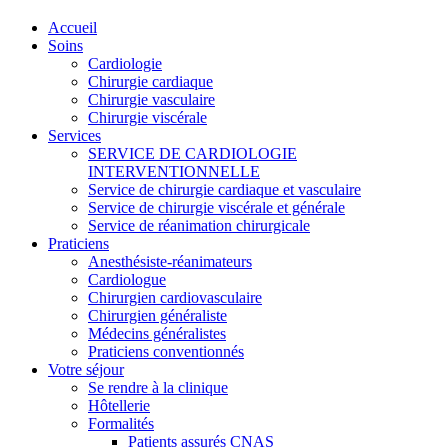
Accueil
Soins
Cardiologie
Chirurgie cardiaque
Chirurgie vasculaire
Chirurgie viscérale
Services
SERVICE DE CARDIOLOGIE
INTERVENTIONNELLE
Service de chirurgie cardiaque et vasculaire
Service de chirurgie viscérale et générale
Service de réanimation chirurgicale
Praticiens
Anesthésiste-réanimateurs
Cardiologue
Chirurgien cardiovasculaire
Chirurgien généraliste
Médecins généralistes
Praticiens conventionnés
Votre séjour
Se rendre à la clinique
Hôtellerie
Formalités
Patients assurés CNAS