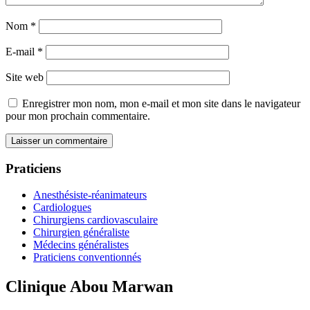
Nom
*
E-mail
*
Site web
Enregistrer mon nom, mon e-mail et mon site dans le navigateur
pour mon prochain commentaire.
Praticiens
Anesthésiste-réanimateurs
Cardiologues
Chirurgiens cardiovasculaire
Chirurgien généraliste
Médecins généralistes
Praticiens conventionnés
Clinique Abou Marwan