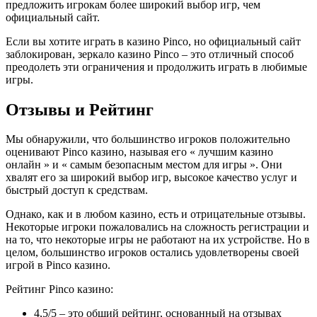
предложить игрокам более широкий выбор игр, чем
официальный сайт.
Если вы хотите играть в казино Pinco, но официальный сайт
заблокирован, зеркало казино Pinco – это отличный способ
преодолеть эти ограничения и продолжить играть в любимые
игры.
Отзывы и Рейтинг
Мы обнаружили, что большинство игроков положительно
оценивают Pinco казино, называя его « лучшим казино
онлайн » и « самым безопасным местом для игры ». Они
хвалят его за широкий выбор игр, высокое качество услуг и
быстрый доступ к средствам.
Однако, как и в любом казино, есть и отрицательные отзывы.
Некоторые игроки пожаловались на сложность регистрации и
на то, что некоторые игры не работают на их устройстве. Но в
целом, большинство игроков остались удовлетворены своей
игрой в Pinco казино.
Рейтинг Pinco казино:
4,5/5 – это общий рейтинг, основанный на отзывах