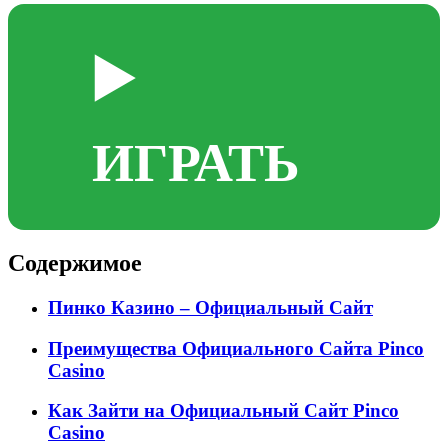
▶️
ИГРАТЬ
Содержимое
Пинко Казино – Официальный Сайт
Преимущества Официального Сайта Pinco
Casino
Как Зайти на Официальный Сайт Pinco
Casino