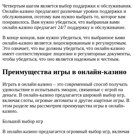
Четвертым шагом является выбор поддержки и обслуживания.
Онлайн-казино предлагают различные уровни поддержки и
обслуживания, поэтому вам нужно выбрать то, которое вам
понравилось. Вам нужно убедиться, что выбранная вами
онлайн-казино предлагает 24/7 поддержку и обслуживание.
В конце концов, вам нужно убедиться, что выбранное вами
онлайн-казино является лицензированным и регулируемым.
Это означает, что вы должны убедиться, что онлайн-казино
имеет соответствующие лицензии и регуляторные документы,
чтобы убедиться, что оно является надежным и честным.
Преимущества игры в онлайн-казино
Играть в онлайн-казино – это современный способ получать
удовольствие и испытывать эмоции, связанные с игрой на
деньги. В онлайн-казино предлагается широкий выбор игр,
включая слоты, игровые автоматы и другие азартные игры. В
этом разделе мы рассмотрим преимущества игры в онлайн-
казино.
Большой выбор игр
В онлайн-казино предлагается огромный выбор игр, включая