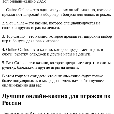
Топ онлайн-казино 2025:
1. Casino Online – это один из лучших онлайн-казино, которые
предлагают широкий выбор игр и бонусы для новых игроков.
2. Slot Online – это казино, которое специализируется на
слотах и других играх на деньги.
3. Top Casino – это казино, которое предлагает широкий выбор
игр и бонусы для новых игроков.
4. Online Casino – это казино, которое предлагает играть в
слоты, рулетку, блэкджек и другие игры на деньги.
5. Best Casino – это казино, которое предлагает играть в слоты,
рулетку, блэкджек и другие игры на деньги.
В этом году мы ожидаем, что онлайн-казино будут только
более популярными, и мы рады помочь вам найти лучшее
онлайн-казино для вас.
Лучшие онлайн-казино для игроков из
России
Для игроков из России, которые ищут новые возможности для