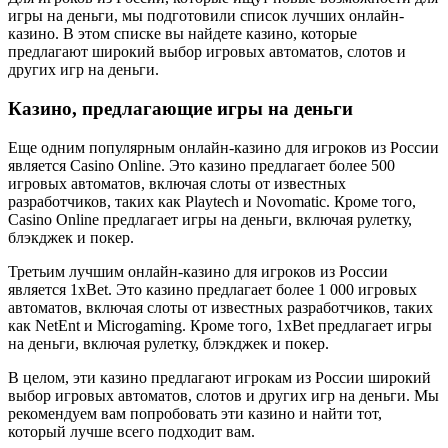
игры на деньги, мы подготовили список лучших онлайн-
казино. В этом списке вы найдете казино, которые
предлагают широкий выбор игровых автоматов, слотов и
других игр на деньги.
Казино, предлагающие игры на деньги
Еще одним популярным онлайн-казино для игроков из России
является Casino Online. Это казино предлагает более 500
игровых автоматов, включая слоты от известных
разработчиков, таких как Playtech и Novomatic. Кроме того,
Casino Online предлагает игры на деньги, включая рулетку,
блэкджек и покер.
Третьим лучшим онлайн-казино для игроков из России
является 1xBet. Это казино предлагает более 1 000 игровых
автоматов, включая слоты от известных разработчиков, таких
как NetEnt и Microgaming. Кроме того, 1xBet предлагает игры
на деньги, включая рулетку, блэкджек и покер.
В целом, эти казино предлагают игрокам из России широкий
выбор игровых автоматов, слотов и других игр на деньги. Мы
рекомендуем вам попробовать эти казино и найти тот,
который лучше всего подходит вам.