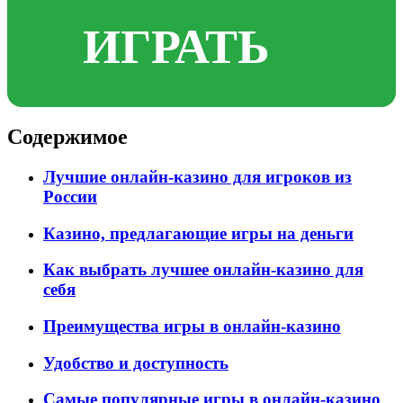
ИГРАТЬ
Содержимое
Лучшие онлайн-казино для игроков из
России
Казино, предлагающие игры на деньги
Как выбрать лучшее онлайн-казино для
себя
Преимущества игры в онлайн-казино
Удобство и доступность
Самые популярные игры в онлайн-казино