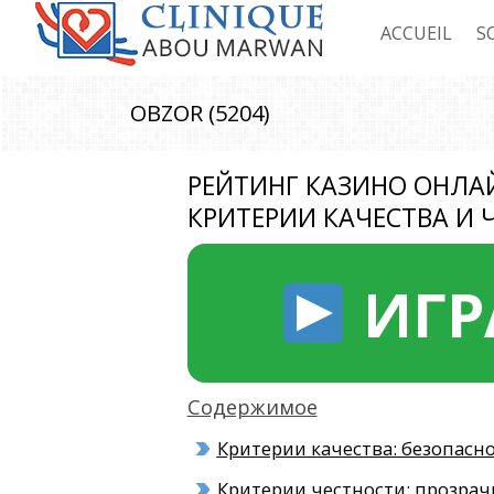
ACCUEIL
S
C
OBZOR (5204)
C
РЕЙТИНГ КАЗИНО ОНЛАЙ
C
КРИТЕРИИ КАЧЕСТВА И 
C
ИГР
Содержимое
Критерии качества: безопасн
Критерии честности: прозрач