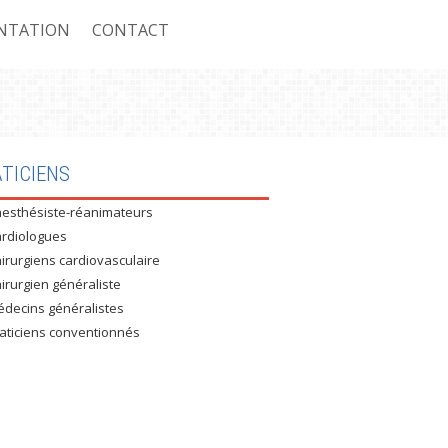
NTATION
CONTACT
ASSURÉS CNAS
TICIENS
esthésiste-réanimateurs
 ASSURÉS CASNOS
rdiologues
 NON ASSURÉS
irurgiens cardiovasculaire
irurgien généraliste
RE CONVENTIONNÉ : MUTEG
decins généralistes
aticiens conventionnés
E CONVENTIONNÉ : UNIVERSITÉ
E CONVENTIONNÉ : AIR ALGÉRIE