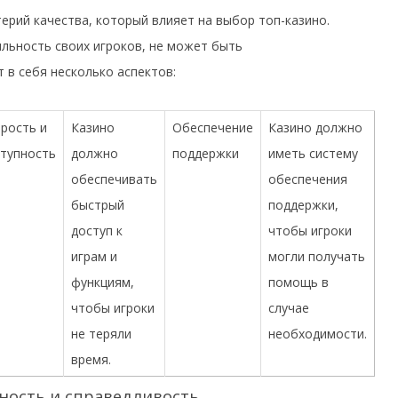
ерий качества, который влияет на выбор топ-казино.
ильность своих игроков, не может быть
 в себя несколько аспектов:
рость и
Казино
Обеспечение
Казино должно
тупность
должно
поддержки
иметь систему
обеспечивать
обеспечения
быстрый
поддержки,
доступ к
чтобы игроки
играм и
могли получать
функциям,
помощь в
чтобы игроки
случае
не теряли
необходимости.
время.
ность и справедливость