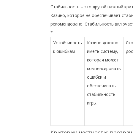
Стабильность – это другой важный крит
Казино, которое не обеспечивает стаб
рекомендовано. Стабильность включает
*
Устойчивость
Казино должно
Ско
к ошибкам
иметь систему,
дос
которая может
компенсировать
ошибки и
обеспечивать
стабильность
игры.
Критерии честности: прозрач