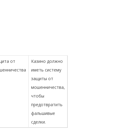
щита от
Казино должно
шенничества
иметь систему
защиты от
мошенничества,
чтобы
предотвратить
фальшивые
сделки.