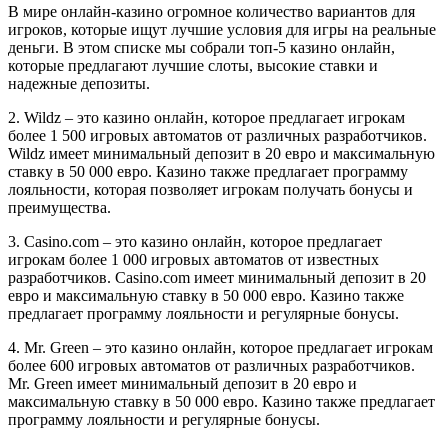
В мире онлайн-казино огромное количество вариантов для
игроков, которые ищут лучшие условия для игры на реальные
деньги. В этом списке мы собрали топ-5 казино онлайн,
которые предлагают лучшие слоты, высокие ставки и
надежные депозиты.
2. Wildz – это казино онлайн, которое предлагает игрокам
более 1 500 игровых автоматов от различных разработчиков.
Wildz имеет минимальный депозит в 20 евро и максимальную
ставку в 50 000 евро. Казино также предлагает программу
лояльности, которая позволяет игрокам получать бонусы и
преимущества.
3. Casino.com – это казино онлайн, которое предлагает
игрокам более 1 000 игровых автоматов от известных
разработчиков. Casino.com имеет минимальный депозит в 20
евро и максимальную ставку в 50 000 евро. Казино также
предлагает программу лояльности и регулярные бонусы.
4. Mr. Green – это казино онлайн, которое предлагает игрокам
более 600 игровых автоматов от различных разработчиков.
Mr. Green имеет минимальный депозит в 20 евро и
максимальную ставку в 50 000 евро. Казино также предлагает
программу лояльности и регулярные бонусы.