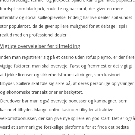
bordspil som blackjack, roulette og baccarat, der giver en mere
interaktiv og social spilleoplevelse. Endelig har live dealer-spil vundet
stor popularitet, da de giver spillere mulighed for at deltage i spil i
realtid med en professionel dealer.
Vigtige overvejelser før tilmelding
Inden man registrerer sig på et casino uden rofus plejmo, er der flere
vigtige faktorer, man skal overveje. Først og fremmest er det vigtigt
at tjekke licenser og sikkerhedsforanstaltninger, som kasinoet
tilbyder. Spillere skal føle sig sikre på, at deres personlige oplysninger
og økonomiske transaktioner er beskyttet.
Derudover bør man også overveje bonusser og kampagner, som
kasinoet tilbyder. Mange online kasinoer tilbyder attraktive
velkomstbonusser, der kan give nye spillere en god start. Det er også
værd at sammenligne forskellige platforme for at finde det bedste