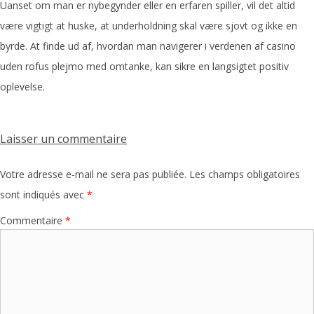
Uanset om man er nybegynder eller en erfaren spiller, vil det altid
være vigtigt at huske, at underholdning skal være sjovt og ikke en
byrde. At finde ud af, hvordan man navigerer i verdenen af casino
uden rofus plejmo med omtanke, kan sikre en langsigtet positiv
oplevelse.
Laisser un commentaire
Votre adresse e-mail ne sera pas publiée.
Les champs obligatoires
sont indiqués avec
*
Commentaire
*