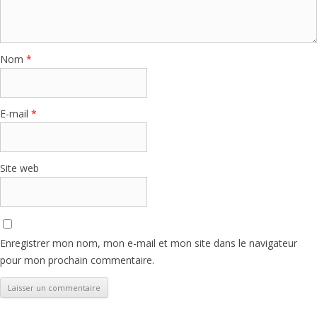
Nom
*
E-mail
*
Site web
Enregistrer mon nom, mon e-mail et mon site dans le navigateur
pour mon prochain commentaire.