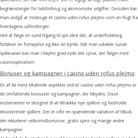
begrænsninger for tidsforbrug og økonomiske udgifter. Desuden bør
man undgå at misbruge et casino uden rofus plejmo som en flugt fra
hverdagens udfordringer.
Ved at følge en sund tilgang til spil sikre det, at underholdning
forbliver en fornøjelse og ikke en byrde. Når man udvikler sunde
spillevaner kan man i højere grad nyde det sjove, der følger med
casinooplevelsen.
Bonuser og kampagner i casino uden rofus plejmo
En af de mest tiltalende aspekter ved et casino uden rofus plejmo er
de omfattende bonusser og kampagner, der tilbydes. Disse
incitamenter er designet til at tiltrække nye spillere og fastholde
eksisterende spillere. Der er ofte en spændende variation af tilbud,
der inkluderer velkomstbonusser, gratis spins og mange andre
kampagner.