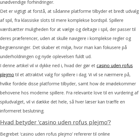
unødvendige forhindringer.
Det er vigtigt at forstå, at sådanne platforme tilbyder et bredt udvalg
af spil, fra klassiske slots til mere komplekse bordspil. Spillere
værdsætter muligheden for at vælge og deltage i spil, der passer til
deres præferencer, uden at skulle navigere i komplekse regler og
begrænsninger. Det skaber et miljø, hvor man kan fokusere på
underholdningen og nyde oplevelsen fuldt ud.
I denne artikel vil vi dykke ned i, hvad der gør et
casino uden rofus
plejmo
til et attraktivt valg for spillere i dag. Vi vil se nærmere på,
hvilke fordele disse platforme tilbyder, samt how de imødekommer
behovene hos moderne spillere. Fra relevante love til en vurdering af
spiludvalget, vil vi dække det hele, så hver læser kan træffe en
informeret beslutning.
Hvad betyder ‘casino uden rofus plejmo’?
Begrebet ‘casino uden rofus plejmo’ refererer til online