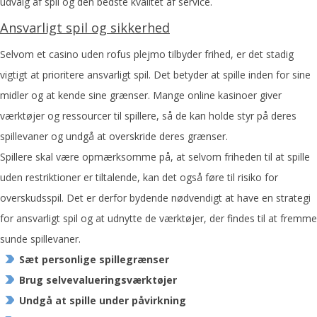
udvalg af spil og den bedste kvalitet af service.
Ansvarligt spil og sikkerhed
Selvom et casino uden rofus plejmo tilbyder frihed, er det stadig
vigtigt at prioritere ansvarligt spil. Det betyder at spille inden for sine
midler og at kende sine grænser. Mange online kasinoer giver
værktøjer og ressourcer til spillere, så de kan holde styr på deres
spillevaner og undgå at overskride deres grænser.
Spillere skal være opmærksomme på, at selvom friheden til at spille
uden restriktioner er tiltalende, kan det også føre til risiko for
overskudsspil. Det er derfor bydende nødvendigt at have en strategi
for ansvarligt spil og at udnytte de værktøjer, der findes til at fremme
sunde spillevaner.
Sæt personlige spillegrænser
Brug selvevalueringsværktøjer
Undgå at spille under påvirkning