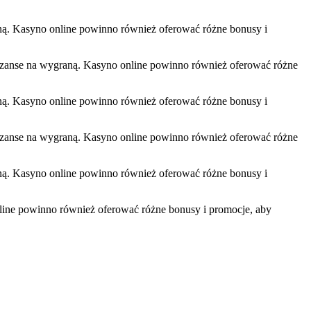
aną. Kasyno online powinno również oferować różne bonusy i
o szanse na wygraną. Kasyno online powinno również oferować różne
aną. Kasyno online powinno również oferować różne bonusy i
o szanse na wygraną. Kasyno online powinno również oferować różne
aną. Kasyno online powinno również oferować różne bonusy i
nline powinno również oferować różne bonusy i promocje, aby