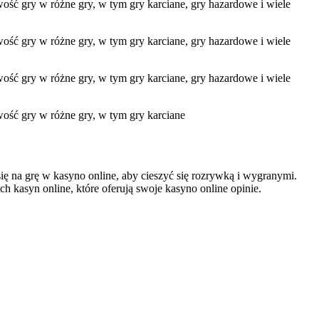
wość gry w różne gry, w tym gry karciane, gry hazardowe i wiele
wość gry w różne gry, w tym gry karciane, gry hazardowe i wiele
wość gry w różne gry, w tym gry karciane, gry hazardowe i wiele
wość gry w różne gry, w tym gry karciane
ę na grę w kasyno online, aby cieszyć się rozrywką i wygranymi.
h kasyn online, które oferują swoje kasyno online opinie.