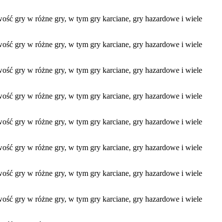
wość gry w różne gry, w tym gry karciane, gry hazardowe i wiele
wość gry w różne gry, w tym gry karciane, gry hazardowe i wiele
wość gry w różne gry, w tym gry karciane, gry hazardowe i wiele
wość gry w różne gry, w tym gry karciane, gry hazardowe i wiele
wość gry w różne gry, w tym gry karciane, gry hazardowe i wiele
wość gry w różne gry, w tym gry karciane, gry hazardowe i wiele
wość gry w różne gry, w tym gry karciane, gry hazardowe i wiele
wość gry w różne gry, w tym gry karciane, gry hazardowe i wiele