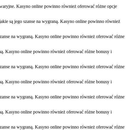
 awaryjne. Kasyno online powinno również oferować różne opcje
 jakie są jego szanse na wygraną. Kasyno online powinno również
o szanse na wygraną. Kasyno online powinno również oferować różne
aną. Kasyno online powinno również oferować różne bonusy i
o szanse na wygraną. Kasyno online powinno również oferować różne
aną. Kasyno online powinno również oferować różne bonusy i
o szanse na wygraną. Kasyno online powinno również oferować różne
aną. Kasyno online powinno również oferować różne bonusy i
o szanse na wygraną. Kasyno online powinno również oferować różne