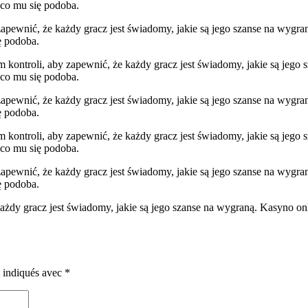
 co mu się podoba.
apewnić, że każdy gracz jest świadomy, jakie są jego szanse na wygr
ę podoba.
 kontroli, aby zapewnić, że każdy gracz jest świadomy, jakie są jeg
 co mu się podoba.
apewnić, że każdy gracz jest świadomy, jakie są jego szanse na wygr
ę podoba.
 kontroli, aby zapewnić, że każdy gracz jest świadomy, jakie są jeg
 co mu się podoba.
apewnić, że każdy gracz jest świadomy, jakie są jego szanse na wygr
ę podoba.
ażdy gracz jest świadomy, jakie są jego szanse na wygraną. Kasyno o
t indiqués avec
*