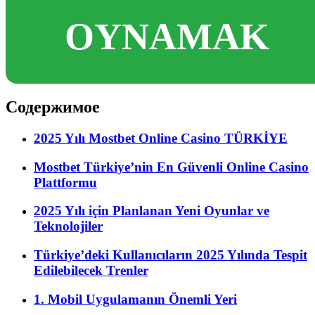
OYNAMAK
Содержимое
2025 Yılı Mostbet Online Casino TÜRKİYE
Mostbet Türkiye’nin En Güvenli Online Casino
Plattformu
2025 Yılı için Planlanan Yeni Oyunlar ve
Teknolojiler
Türkiye’deki Kullanıcıların 2025 Yılında Tespit
Edilebilecek Trenler
1. Mobil Uygulamanın Önemli Yeri