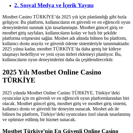
2. Sosyal Medya ve İçerik Yayını
Mostbet Casino TÜRKİYE’da 2025 yılı için planlandığı gibi hızla
gelişiyor. Bu platform, kullanıcıların en güvenli ve en eğlenceli oyun
deneyimlerini sunmak için tasarlanmıştır. Mostbet güncel giriş ve
mostbet giriş sayfaları, kullanıcıların kolay ve hızlı bir şekilde
platforma erişmesini sağlar. Mosbet adı altında bilinen bu platform,
kullanıcı dostu arayüz ve güvenli ödeme sistemleriyle tanınmaktadır.
2025 yılına kadar, mostbet TÜRKİYE’da daha geniş bir kitleye
ulaşmayı hedefliyor ve yeni oyun türleri eklemeyi planlıyor. Bu,
kullanıcıların oyun deneyimlerini daha da çeşitlendirecektir.
2025 Yılı Mostbet Online Casino
TÜRKİYE
2025 yılında Mostbet Online Casino TÜRKİYE, Türkiye’deki
oyuncular için en güvenli ve en eğlenceli oyun platformlarından biri
olacak. Mostbet güncel giriş, mostbet giriş ve mostbet giriş sistemi,
kullanıcı dostu ve güvenli bir deneyim sunacak. Mosbet adı ile
bilinen bu platform, Türkiye’deki oyunculara özel olarak tasarlanmış
ve optimize edilmiş bir hizmet sunacak.
Mostbet Türkiye’nin En Güvenli Online Casino