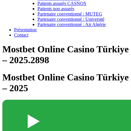
Patients assurés CASNOS
Patients non assurés
Partenaire conventionné : MUTEG
Partenaire conventionné : Université
Partenaire conventionné : Air Algérie
Présentation
Contact
Mostbet Online Casino Türkiye
– 2025.2898
Mostbet Online Casino Türkiye
– 2025
▶️