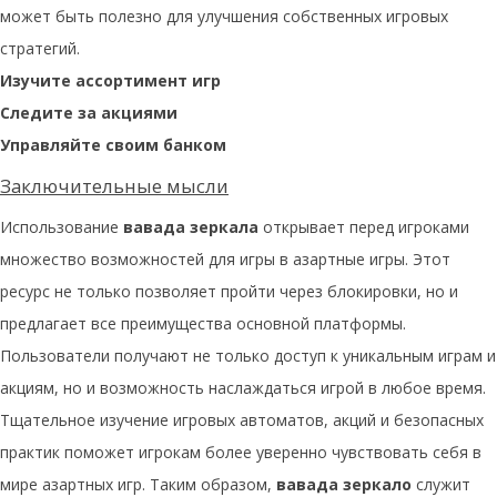
может быть полезно для улучшения собственных игровых
стратегий.
Изучите ассортимент игр
Следите за акциями
Управляйте своим банком
Заключительные мысли
Использование
вавада зеркала
открывает перед игроками
множество возможностей для игры в азартные игры. Этот
ресурс не только позволяет пройти через блокировки, но и
предлагает все преимущества основной платформы.
Пользователи получают не только доступ к уникальным играм и
акциям, но и возможность наслаждаться игрой в любое время.
Тщательное изучение игровых автоматов, акций и безопасных
практик поможет игрокам более уверенно чувствовать себя в
мире азартных игр. Таким образом,
вавада зеркало
служит