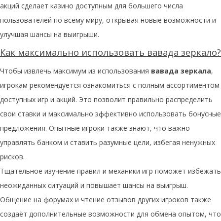
акций сделает казино доступным для большего числа
пользователей по всему миру, открывая новые возможности и
улучшая шансы на выигрыши.
Как максимально использовать вавада зеркало?
Чтобы извлечь максимум из использования
вавада зеркала
,
игрокам рекомендуется ознакомиться с полным ассортиментом
доступных игр и акций. Это позволит правильно распределить
свои ставки и максимально эффективно использовать бонусные
предложения. Опытные игроки также знают, что важно
управлять банком и ставить разумные цели, избегая ненужных
рисков.
Тщательное изучение правил и механики игр поможет избежать
неожиданных ситуаций и повышает шансы на выигрыш.
Общение на форумах и чтение отзывов других игроков также
создаёт дополнительные возможности для обмена опытом, что