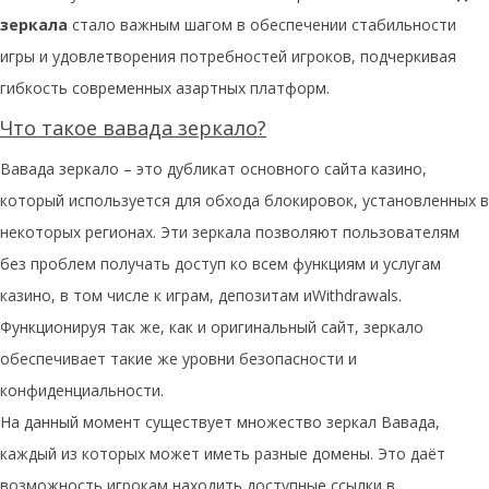
зеркала
стало важным шагом в обеспечении стабильности
игры и удовлетворения потребностей игроков, подчеркивая
гибкость современных азартных платформ.
Что такое вавада зеркало?
Вавада зеркало – это дубликат основного сайта казино,
который используется для обхода блокировок, установленных в
некоторых регионах. Эти зеркала позволяют пользователям
без проблем получать доступ ко всем функциям и услугам
казино, в том числе к играм, депозитам иWithdrawals.
Функционируя так же, как и оригинальный сайт, зеркало
обеспечивает такие же уровни безопасности и
конфиденциальности.
На данный момент существует множество зеркал Вавада,
каждый из которых может иметь разные домены. Это даёт
возможность игрокам находить доступные ссылки в