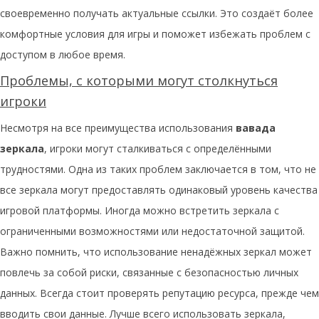
своевременно получать актуальные ссылки. Это создаёт более
комфортные условия для игры и поможет избежать проблем с
доступом в любое время.
Проблемы, с которыми могут столкнуться
игроки
Несмотря на все преимущества использования
вавада
зеркала
, игроки могут сталкиваться с определёнными
трудностями. Одна из таких проблем заключается в том, что не
все зеркала могут предоставлять одинаковый уровень качества
игровой платформы. Иногда можно встретить зеркала с
ограниченными возможностями или недостаточной защитой.
Важно помнить, что использование ненадёжных зеркал может
повлечь за собой риски, связанные с безопасностью личных
данных. Всегда стоит проверять репутацию ресурса, прежде чем
вводить свои данные. Лучше всего использовать зеркала,