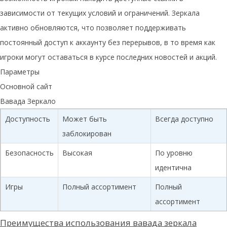
зависимости от текущих условий и ограничений. Зеркала
активно обновляются, что позволяет поддерживать
постоянный доступ к аккаунту без перерывов, в то время как
игроки могут оставаться в курсе последних новостей и акций.
Параметры
Основной сайт
Вавада Зеркало
Доступность
Может быть
Всегда доступно
заблокирован
Безопасность
Высокая
По уровню
идентична
Игры
Полный ассортимент
Полный
ассортимент
Преимущества использования вавада зеркала