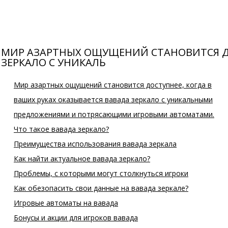
МИР АЗАРТНЫХ ОЩУЩЕНИЙ СТАНОВИТСЯ ДО
ЗЕРКАЛО С УНИКАЛЬ
Мир азартных ощущений становится доступнее, когда в
ваших руках оказывается вавада зеркало с уникальными
предложениями и потрясающими игровыми автоматами.
Что такое вавада зеркало?
Преимущества использования вавада зеркала
Как найти актуальное вавада зеркало?
Проблемы, с которыми могут столкнуться игроки
Как обезопасить свои данные на вавада зеркале?
Игровые автоматы на вавада
Бонусы и акции для игроков вавада