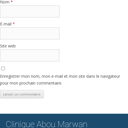
Nom
*
E-mail
*
Site web
Enregistrer mon nom, mon e-mail et mon site dans le navigateur
pour mon prochain commentaire.
Clinique Abou Marwan