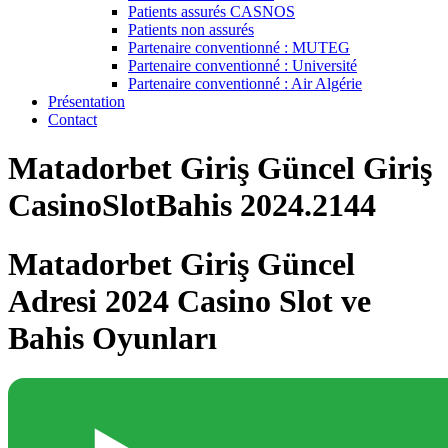
Patients assurés CASNOS
Patients non assurés
Partenaire conventionné : MUTEG
Partenaire conventionné : Université
Partenaire conventionné : Air Algérie
Présentation
Contact
Matadorbet Giriş Güncel Giriş
CasinoSlotBahis 2024.2144
Matadorbet Giriş Güncel
Adresi 2024 Casino Slot ve
Bahis Oyunları