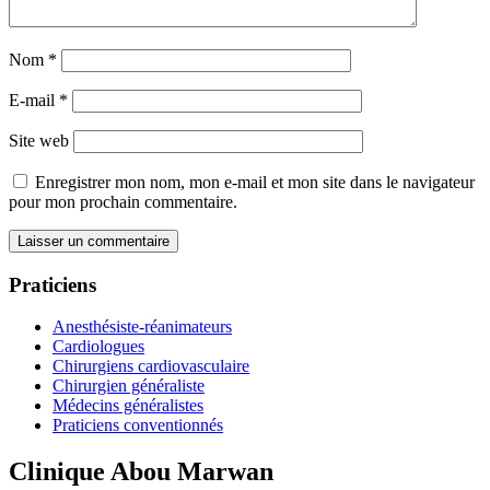
Nom
*
E-mail
*
Site web
Enregistrer mon nom, mon e-mail et mon site dans le navigateur
pour mon prochain commentaire.
Praticiens
Anesthésiste-réanimateurs
Cardiologues
Chirurgiens cardiovasculaire
Chirurgien généraliste
Médecins généralistes
Praticiens conventionnés
Clinique Abou Marwan