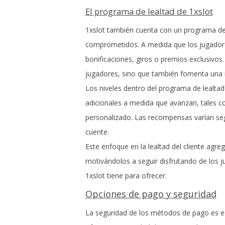
El programa de lealtad de 1xslot
1xslot también cuenta con un programa de
comprometidos. A medida que los jugador
bonificaciones, giros o premios exclusivos
jugadores, sino que también fomenta una r
Los niveles dentro del programa de lealtad 
adicionales a medida que avanzan, tales com
personalizado. Las recompensas varían seg
cuente.
Este enfoque en la lealtad del cliente agreg
motivándolos a seguir disfrutando de los 
1xslot tiene para ofrecer.
Opciones de pago y seguridad
La seguridad de los métodos de pago es es