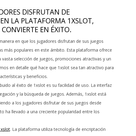
ADORES DISFRUTAN DE
EN LA PLATAFORMA 1XSLOT,
 CONVIERTE EN ÉXITO.
 manera en que los jugadores disfrutan de sus juegos
mas más populares en este ámbito. Esta plataforma ofrece
u vasta selección de juegos, promociones atractivas y un
emos en detalle qué hace que 1xslot sea tan atractivo para
cterísticas y beneficios.
ido al éxito de 1xslot es su facilidad de uso. La interfaz
 navegación y la búsqueda de juegos. Además, 1xslot está
tiendo a los jugadores disfrutar de sus juegos desde
to ha llevado a una creciente popularidad entre los
xslot
. La plataforma utiliza tecnología de encriptación