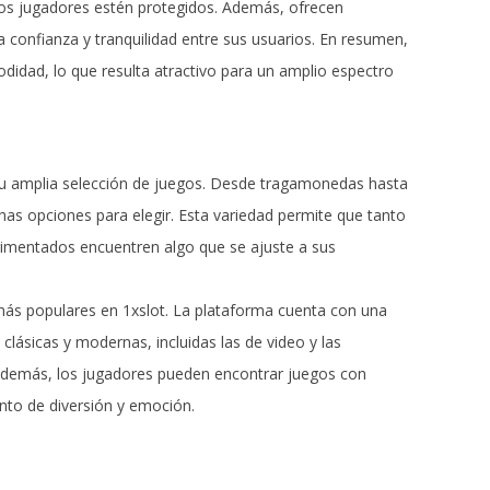
los jugadores estén protegidos. Además, ofrecen
 confianza y tranquilidad entre sus usuarios. En resumen,
idad, lo que resulta atractivo para un amplio espectro
su amplia selección de juegos. Desde tragamonedas hasta
as opciones para elegir. Esta variedad permite que tanto
rimentados encuentren algo que se ajuste a sus
ás populares en 1xslot. La plataforma cuenta con una
ásicas y modernas, incluidas las de video y las
Además, los jugadores pueden encontrar juegos con
nto de diversión y emoción.