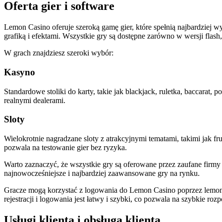
Oferta gier i software
Lemon Casino oferuje szeroką gamę gier, które spełnią najbardziej 
grafiką i efektami. Wszystkie gry są dostępne zarówno w wersji fla
W grach znajdziesz szeroki wybór:
Kasyno
Standardowe stoliki do karty, takie jak blackjack, ruletka, baccarat, p
realnymi dealerami.
Sloty
Wielokrotnie nagradzane sloty z atrakcyjnymi tematami, takimi jak fr
pozwala na testowanie gier bez ryzyka.
Warto zaznaczyć, że wszystkie gry są oferowane przez zaufane firmy 
najnowocześniejsze i najbardziej zaawansowane gry na rynku.
Gracze mogą korzystać z logowania do Lemon Casino poprzez lemonca
rejestracji i logowania jest łatwy i szybki, co pozwala na szybkie rozp
Usługi klienta i obsługa klienta