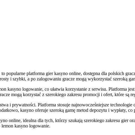
to popularne platforma gier kasyno online, dostępna dla polskich grac
prosty i szybki, a po zalogowaniu gracze mogą wykorzystać szeroką gamę 
 kasyno logowanie, co ułatwia korzystanie z serwisu. Platforma jest
e mogą korzystać z szerokiego zakresu promocji i ofert, które są re
wa i prywatności. Platforma stosuje najnowocześniejsze technologie d
datkowo, kasyno oferuje szeroką gamę metod depozytu i wypłaty, co
no online, idealna dla tych, którzy szukają szerokiego zakresu gier o
ub lemon kasyno logowanie.