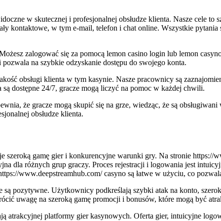
idoczne w skutecznej i profesjonalnej obsłudze klienta. Nasze cele t
ły kontaktowe, w tym e-mail, telefon i chat online. Wszystkie pytania
Możesz zalogować się za pomocą lemon casino login lub lemon casyno,
wy i pozwala na szybkie odzyskanie dostępu do swojego konta.
akość obsługi klienta w tym kasynie. Nasze pracownicy są zaznajomieni
ta są dostępne 24/7, gracze mogą liczyć na pomoc w każdej chwili.
wnia, że gracze mogą skupić się na grze, wiedząc, że są obsługiwani
sjonalnej obsłudze klienta.
e szeroką gamę gier i konkurencyjne warunki gry. Na stronie https:/
cyjna dla różnych grup graczy. Proces rejestracji i logowania jest int
https://www.deepstreamhub.com/ casyno są łatwe w użyciu, co pozwala 
są pozytywne. Użytkownicy podkreślają szybki atak na konto, szeroką o
wrócić uwagę na szeroką gamę promocji i bonusów, które mogą być atra
atrakcyjnej platformy gier kasynowych. Oferta gier, intuicyjne logowa