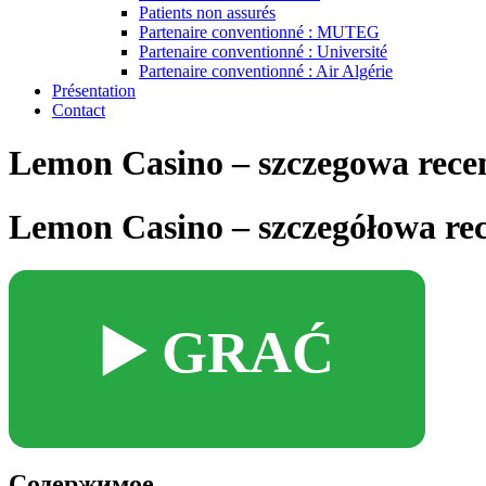
Patients non assurés
Partenaire conventionné : MUTEG
Partenaire conventionné : Université
Partenaire conventionné : Air Algérie
Présentation
Contact
Lemon Casino – szczegowa rec
Lemon Casino – szczegółowa r
▶️ GRAĆ
Содержимое