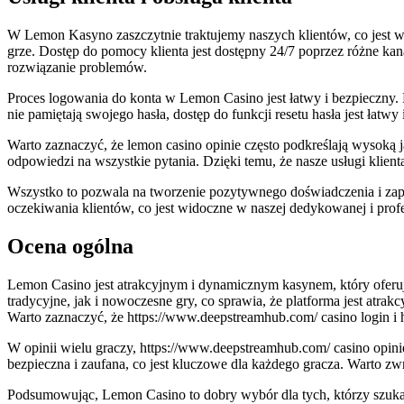
W Lemon Kasyno zaszczytnie traktujemy naszych klientów, co jest w
grze. Dostęp do pomocy klienta jest dostępny 24/7 poprzez różne kana
rozwiązanie problemów.
Proces logowania do konta w Lemon Casino jest łatwy i bezpieczny. 
nie pamiętają swojego hasła, dostęp do funkcji resetu hasła jest łat
Warto zaznaczyć, że lemon casino opinie często podkreślają wysoką j
odpowiedzi na wszystkie pytania. Dzięki temu, że nasze usługi klien
Wszystko to pozwala na tworzenie pozytywnego doświadczenia i zape
oczekiwania klientów, co jest widoczne w naszej dedykowanej i profe
Ocena ogólna
Lemon Casino jest atrakcyjnym i dynamicznym kasynem, który oferuj
tradycyjne, jak i nowoczesne gry, co sprawia, że platforma jest atrak
Warto zaznaczyć, że https://www.deepstreamhub.com/ casino login i 
W opinii wielu graczy, https://www.deepstreamhub.com/ casino opinie 
bezpieczna i zaufana, co jest kluczowe dla każdego gracza. Warto z
Podsumowując, Lemon Casino to dobry wybór dla tych, którzy szukają 