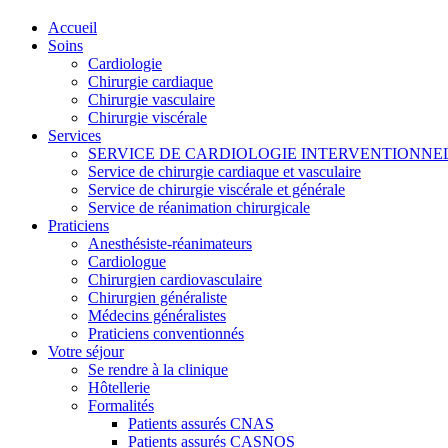
Accueil
Soins
Cardiologie
Chirurgie cardiaque
Chirurgie vasculaire
Chirurgie viscérale
Services
SERVICE DE CARDIOLOGIE INTERVENTIONNE
Service de chirurgie cardiaque et vasculaire
Service de chirurgie viscérale et générale
Service de réanimation chirurgicale
Praticiens
Anesthésiste-réanimateurs
Cardiologue
Chirurgien cardiovasculaire
Chirurgien généraliste
Médecins généralistes
Praticiens conventionnés
Votre séjour
Se rendre à la clinique
Hôtellerie
Formalités
Patients assurés CNAS
Patients assurés CASNOS