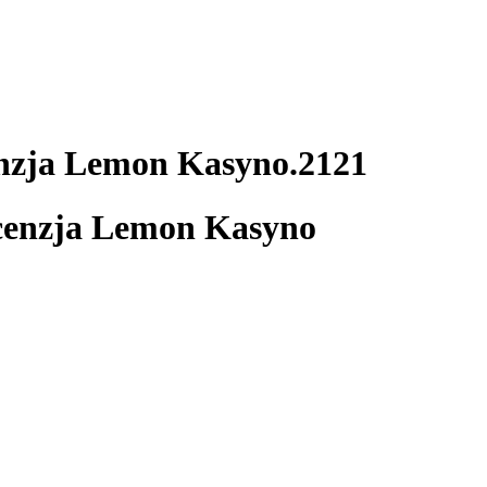
enzja Lemon Kasyno.2121
ecenzja Lemon Kasyno