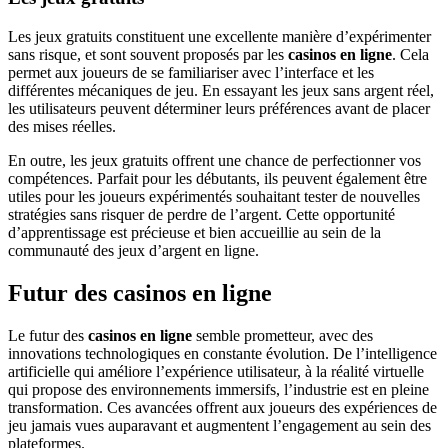
Les jeux gratuits constituent une excellente manière d’expérimenter
sans risque, et sont souvent proposés par les
casinos en ligne
. Cela
permet aux joueurs de se familiariser avec l’interface et les
différentes mécaniques de jeu. En essayant les jeux sans argent réel,
les utilisateurs peuvent déterminer leurs préférences avant de placer
des mises réelles.
En outre, les jeux gratuits offrent une chance de perfectionner vos
compétences. Parfait pour les débutants, ils peuvent également être
utiles pour les joueurs expérimentés souhaitant tester de nouvelles
stratégies sans risquer de perdre de l’argent. Cette opportunité
d’apprentissage est précieuse et bien accueillie au sein de la
communauté des jeux d’argent en ligne.
Futur des casinos en ligne
Le futur des
casinos en ligne
semble prometteur, avec des
innovations technologiques en constante évolution. De l’intelligence
artificielle qui améliore l’expérience utilisateur, à la réalité virtuelle
qui propose des environnements immersifs, l’industrie est en pleine
transformation. Ces avancées offrent aux joueurs des expériences de
jeu jamais vues auparavant et augmentent l’engagement au sein des
plateformes.