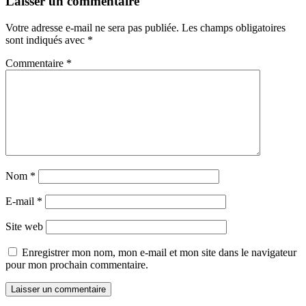
Laisser un commentaire
Votre adresse e-mail ne sera pas publiée.
Les champs obligatoires
sont indiqués avec
*
Commentaire
*
Nom
*
E-mail
*
Site web
Enregistrer mon nom, mon e-mail et mon site dans le navigateur
pour mon prochain commentaire.