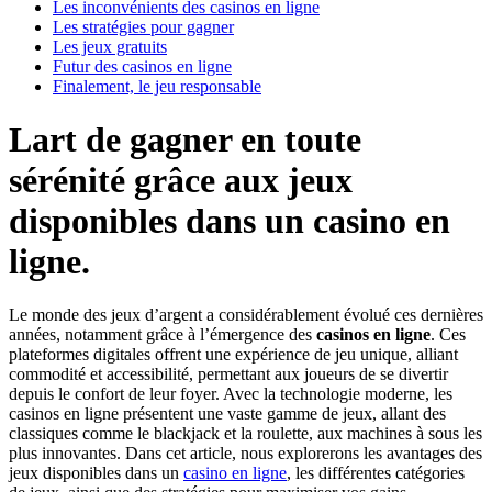
Les inconvénients des casinos en ligne
Les stratégies pour gagner
Les jeux gratuits
Futur des casinos en ligne
Finalement, le jeu responsable
Lart de gagner en toute
sérénité grâce aux jeux
disponibles dans un casino en
ligne.
Le monde des jeux d’argent a considérablement évolué ces dernières
années, notamment grâce à l’émergence des
casinos en ligne
. Ces
plateformes digitales offrent une expérience de jeu unique, alliant
commodité et accessibilité, permettant aux joueurs de se divertir
depuis le confort de leur foyer. Avec la technologie moderne, les
casinos en ligne présentent une vaste gamme de jeux, allant des
classiques comme le blackjack et la roulette, aux machines à sous les
plus innovantes. Dans cet article, nous explorerons les avantages des
jeux disponibles dans un
casino en ligne
, les différentes catégories