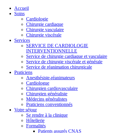
Accueil
Soins
Cardiologie
Chirurgie cardiaque
Chirurgie vasculaire
Chirurgie viscérale
Services
SERVICE DE CARDIOLOGIE
INTERVENTIONNELLE
Service de chirurgie cardiaque et vasculaire
Service de chirurgie viscérale et générale
Service de réanimation chirurgicale
Praticiens
Anesthésiste-réanimateurs
Cardiologue
Chirurgien cardiovasculaire
Chirurgien généraliste
Médecins généralistes
Praticiens conventionnés
Votre séjour
Se rendre à la clinique
Hôtellerie
Formalités
Patients assurés CNAS