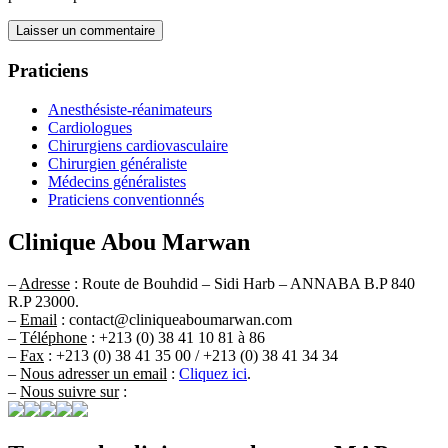
Praticiens
Anesthésiste-réanimateurs
Cardiologues
Chirurgiens cardiovasculaire
Chirurgien généraliste
Médecins généralistes
Praticiens conventionnés
Clinique Abou Marwan
–
Adresse
: Route de Bouhdid – Sidi Harb – ANNABA B.P 840
R.P 23000.
–
Email
: contact@cliniqueaboumarwan.com
–
Téléphone
: +213 (0) 38 41 10 81 à 86
–
Fax
: +213 (0) 38 41 35 00 / +213 (0) 38 41 34 34
–
Nous adresser un email
:
Cliquez ici
.
–
Nous suivre sur
: