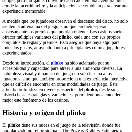
simple, pero intrigante, convierte cada caída en una aventura única,
donde la incertidumbre y la anticipación se combinan para crear una
experiencia memorable.
A medida que los jugadores observan el descenso del disco, no solo
sienten la adrenalina del juego, sino que también esperan
ansiosamente los premios que podrían obtener. Los casinos suelen
ofrecer múltiples variantes del
plinko
, cada una con sus propios
conjuntos de reglas y premios. Esto asegura que haya algo para
todos los gustos, atrayendo tanto a principiantes como a jugadores
experimentados.
Desde su introducción, el
plinko
ha sido aclamado por su
accesibilidad y capacidad para atraer a una audiencia diversa. La
naturaleza visual y dinámica del juego no solo fascina a los
jugadores, sino que también proporciona una experiencia interactiva
que es difícil de encontrar en otras modalidades de juego. Este
artículo profundiza en diversos aspectos del
plinko
, desde su
historia hasta estrategias y variaciones, permitiéndonos entender
mejor este fenómeno de los casinos.
Historia y origen del plinko
El
plinko
tiene sus raíces en el juego de la televisión, donde fue
popularizado por el programa « The Price is Right ». Este juego,