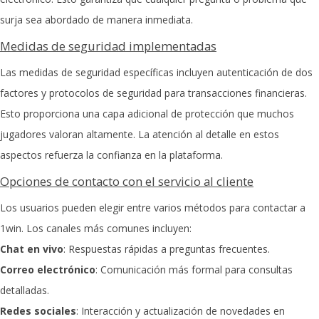
surja sea abordado de manera inmediata.
Medidas de seguridad implementadas
Las medidas de seguridad específicas incluyen autenticación de dos
factores y protocolos de seguridad para transacciones financieras.
Esto proporciona una capa adicional de protección que muchos
jugadores valoran altamente. La atención al detalle en estos
aspectos refuerza la confianza en la plataforma.
Opciones de contacto con el servicio al cliente
Los usuarios pueden elegir entre varios métodos para contactar a
1win. Los canales más comunes incluyen:
Chat en vivo
: Respuestas rápidas a preguntas frecuentes.
Correo electrónico
: Comunicación más formal para consultas
detalladas.
Redes sociales
: Interacción y actualización de novedades en