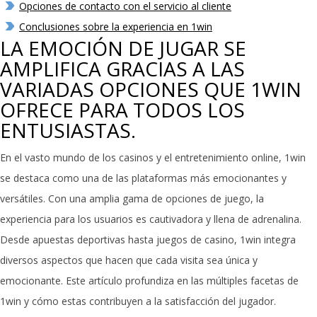
Opciones de contacto con el servicio al cliente
Conclusiones sobre la experiencia en 1win
LA EMOCIÓN DE JUGAR SE
AMPLIFICA GRACIAS A LAS
VARIADAS OPCIONES QUE 1WIN
OFRECE PARA TODOS LOS
ENTUSIASTAS.
En el vasto mundo de los casinos y el entretenimiento online, 1win
se destaca como una de las plataformas más emocionantes y
versátiles. Con una amplia gama de opciones de juego, la
experiencia para los usuarios es cautivadora y llena de adrenalina.
Desde apuestas deportivas hasta juegos de casino, 1win integra
diversos aspectos que hacen que cada visita sea única y
emocionante. Este artículo profundiza en las múltiples facetas de
1win y cómo estas contribuyen a la satisfacción del jugador.