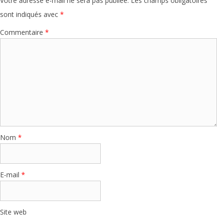
Votre adresse e-mail ne sera pas publiée.
Les champs obligatoires
sont indiqués avec
*
Commentaire
*
Nom
*
E-mail
*
Site web