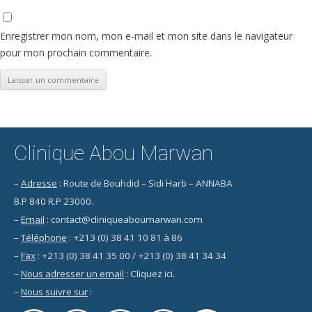
Enregistrer mon nom, mon e-mail et mon site dans le navigateur
pour mon prochain commentaire.
Clinique Abou Marwan
–
Adresse
: Route de Bouhdid – Sidi Harb – ANNABA
B.P 840 R.P 23000.
–
Email
: contact@cliniqueaboumarwan.com
–
Téléphone
: +213 (0) 38 41 10 81 à 86
–
Fax
: +213 (0) 38 41 35 00 / +213 (0) 38 41 34 34
–
Nous adresser un email
:
Cliquez ici
.
–
Nous suivre sur
: