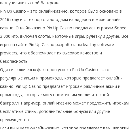
вам увеличить свой банкролл.
Pin Up Casino – это онлайн-казино, которое было основано в
2016 году и с тех пор стало одним из лидеров в мире онлайн-
казино. Онлайн-казино Pin Up Casino предлагает игрокам более
3 000 игр, включая слоты, карточные игры, рулетку и другие. Все
игры на сайте Pin Up Casino разработаны leading software
providers, что обеспечивает их высокое качество и
безопасность.
Один из ключевых факторов успеха Pin Up Casino – это
регулярные акции и промокоды, которые предлагает онлайн-
казино. Pin Up Casino предлагает игрокам различные акции и
промокоды, которые могут помочь им увеличить свой
банкролл. Например, онлайн-казино может предложить игрокам
бесплатные спины, дополнительные бонусы или другие
преимущества.
Если вы ищете онлайн-казино, которое предлагает вам широкий