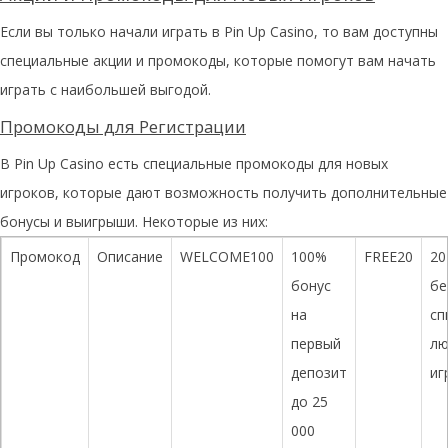
Если вы только начали играть в Pin Up Casino, то вам доступны
специальные акции и промокоды, которые помогут вам начать
играть с наибольшей выгодой.
Промокоды для Регистрации
В Pin Up Casino есть специальные промокоды для новых
игроков, которые дают возможность получить дополнительные
бонусы и выигрыши. Некоторые из них:
Промокод
Описание
WELCOME100
100%
FREE20
20
бонус
бе
на
сп
первый
л
депозит
иг
до 25
000