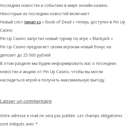
последних новостях и событиях в мире онлайн-казино.
Некоторые из последних новостей включают:
Новый слот
пинап кз
« Book of Dead » теперь доступен в Pin Up
Casino
Pin Up Casino запустил новый турнир по игре « Blackjack »
Pin Up Casino предлагает своим игрокам новый бонус на
депозит до 25 000 рублей
В этом разделе мы будем информировать вас о последних
новостях и акциях от Pin Up Casino, чтобы вы могли
насладиться игрой и получать максимальную выгоду.
Laisser un commentaire
Votre adresse e-mail ne sera pas publiée.
Les champs obligatoires
sont indiqués avec
*