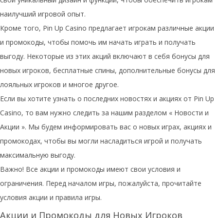
наилучший игровой опыт.
Кроме того, Pin Up Casino предлагает игрокам различные акции
и промокоды, чтобы помочь им начать играть и получать
выгоду. Некоторые из этих акций включают в себя бонусы для
новых игроков, бесплатные спины, дополнительные бонусы для
лояльных игроков и многое другое.
Если вы хотите узнать о последних новостях и акциях от Pin Up
Casino, то вам нужно следить за нашим разделом « Новости и
Акции ». Мы будем информировать вас о новых играх, акциях и
промокодах, чтобы вы могли насладиться игрой и получать
максимальную выгоду.
Важно! Все акции и промокоды имеют свои условия и
ограничения. Перед началом игры, пожалуйста, прочитайте
условия акции и правила игры.
Акции и Промокоды для Новых Игроков