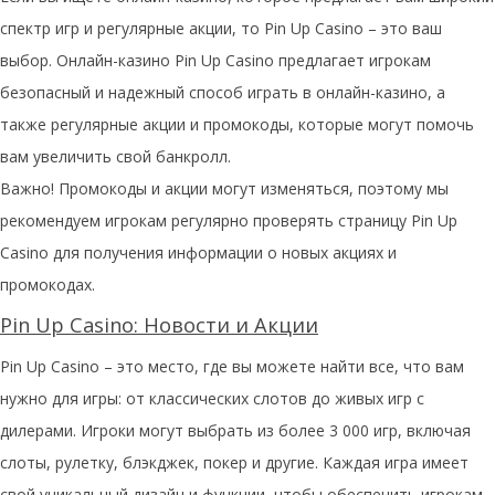
спектр игр и регулярные акции, то Pin Up Casino – это ваш
выбор. Онлайн-казино Pin Up Casino предлагает игрокам
безопасный и надежный способ играть в онлайн-казино, а
также регулярные акции и промокоды, которые могут помочь
вам увеличить свой банкролл.
Важно! Промокоды и акции могут изменяться, поэтому мы
рекомендуем игрокам регулярно проверять страницу Pin Up
Casino для получения информации о новых акциях и
промокодах.
Pin Up Casino: Новости и Акции
Pin Up Casino – это место, где вы можете найти все, что вам
нужно для игры: от классических слотов до живых игр с
дилерами. Игроки могут выбрать из более 3 000 игр, включая
слоты, рулетку, блэкджек, покер и другие. Каждая игра имеет
свой уникальный дизайн и функции, чтобы обеспечить игрокам