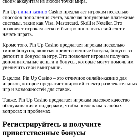
своим аккаунтам из любой точки мира.
Pin Up
пинап казино
Casino предлагает игрокам несколько
способов пополнения счета, включая популярные платежные
системы, такие как Visa, Mastercard, Skrill и Neteller. Это
позволяет игрокам легко и быстро пополнять свой счет и
начать играть.
Кроме того, Pin Up Casino предлагает игрокам несколько
типов бонусов, включая приветственные бонусы, бонусы за
депозит и бонусы за игру. Это позволяет игрокам получать
дополнительные деньги и бонусы, которые могут помочь им
увеличить свои выигрыши.
В целом, Pin Up Casino – это отличное онлайн-казино для
игроков, которое предлагает широкий спектр развлекательных
игр и возможностей для ставок.
Также, Pin Up Casino предлагает игрокам высокое качество
обслуживания и поддержки, чтобы помочь им в любых
вопросах и проблемах.
Регистрируйтесь и получите
приветственные бонусы