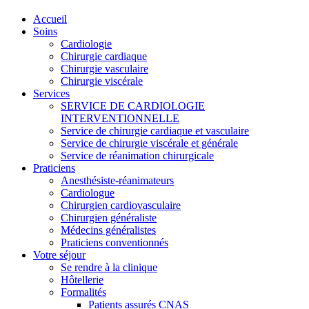
Accueil
Soins
Cardiologie
Chirurgie cardiaque
Chirurgie vasculaire
Chirurgie viscérale
Services
SERVICE DE CARDIOLOGIE
INTERVENTIONNELLE
Service de chirurgie cardiaque et vasculaire
Service de chirurgie viscérale et générale
Service de réanimation chirurgicale
Praticiens
Anesthésiste-réanimateurs
Cardiologue
Chirurgien cardiovasculaire
Chirurgien généraliste
Médecins généralistes
Praticiens conventionnés
Votre séjour
Se rendre à la clinique
Hôtellerie
Formalités
Patients assurés CNAS