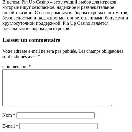
В целом, Pin Up Casino – это лучший выбор для игроков,
которые ищут безопасное, надежное и развлекательное
онлайн-казино. С его огромным выбором игровых автоматов,
безопасностью и надежностью, приветственными бонусами и
круглосуточной поддержкой, Pin Up Casino является
идеальным выбором для игроков.
Laisser un commentaire
Votre adresse e-mail ne sera pas publiée.
Les champs obligatoires
sont indiqués avec
*
Commentaire
*
Nom
*
E-mail
*