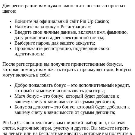
Для регистрации вам нужно выполнить несколько простых
шагов:
Войдите на официальный сайт Pin Up Casino;
Нажмите на кнопку « Регистрация »;
Введите свои личные данные, включая имя, фамилию,
дату рождения и адрес электронной почты;
Выберите пароль для вашего аккаунта;
Продолжайте регистрацию, подтвердив свою
идентичность;
После регистрации вы получите приветственные бонусы,
которые помогут вам начать играть с преимуществом. Бонусы
могут включать в себя:
Добро пожаловать бонус – это дополнительный кредит,
который вы можете использовать для игры;
Матч бонус – это бонус, который будет добавлен к
вашему счету в зависимости от суммы депозита;
Бонус за депозит – это бонус, который будет добавлен к
вашему счету в зависимости от суммы депозита;
Pin Up Casino предлагает вам широкий выбор игр, включая
слоты, карточные игры, рулетку и другие. Вы можете играть
на деньги или на бесплатные кредиты, которые вы получите в