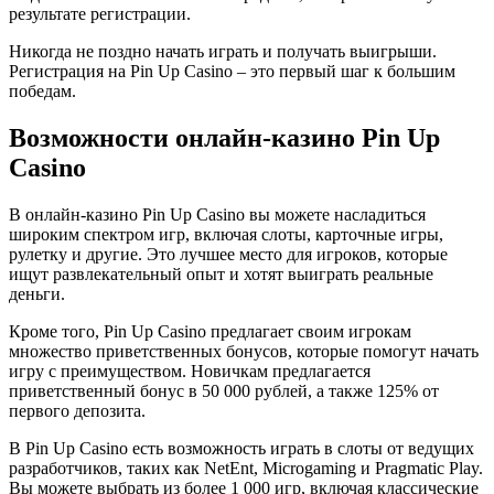
результате регистрации.
Никогда не поздно начать играть и получать выигрыши.
Регистрация на Pin Up Casino – это первый шаг к большим
победам.
Возможности онлайн-казино Pin Up
Casino
В онлайн-казино Pin Up Casino вы можете насладиться
широким спектром игр, включая слоты, карточные игры,
рулетку и другие. Это лучшее место для игроков, которые
ищут развлекательный опыт и хотят выиграть реальные
деньги.
Кроме того, Pin Up Casino предлагает своим игрокам
множество приветственных бонусов, которые помогут начать
игру с преимуществом. Новичкам предлагается
приветственный бонус в 50 000 рублей, а также 125% от
первого депозита.
В Pin Up Casino есть возможность играть в слоты от ведущих
разработчиков, таких как NetEnt, Microgaming и Pragmatic Play.
Вы можете выбрать из более 1 000 игр, включая классические