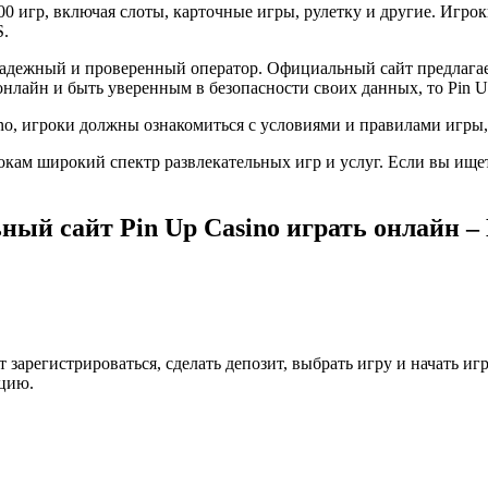
00 игр, включая слоты, карточные игры, рулетку и другие. Игро
S.
 надежный и проверенный оператор. Официальный сайт предлагае
онлайн и быть уверенным в безопасности своих данных, то Pin U
no, игроки должны ознакомиться с условиями и правилами игры,
рокам широкий спектр развлекательных игр и услуг. Если вы ище
ый сайт Pin Up Casino играть онлайн – 
т зарегистрироваться, сделать депозит, выбрать игру и начать и
цию.