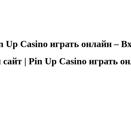
Up Casino играть онлайн – Вхо
йт | Pin Up Casino играть он