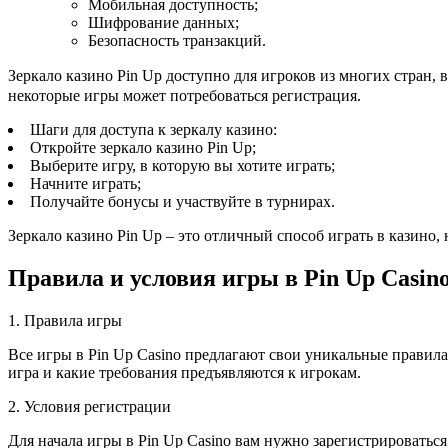
Мобильная доступность;
Шифрование данных;
Безопасность транзакций.
Зеркало казино Pin Up доступно для игроков из многих стран, 
некоторые игры может потребоваться регистрация.
Шаги для доступа к зеркалу казино:
Откройте зеркало казино Pin Up;
Выберите игру, в которую вы хотите играть;
Начните играть;
Получайте бонусы и участвуйте в турнирах.
Зеркало казино Pin Up – это отличный способ играть в казино, 
Правила и условия игры в Pin Up Casin
1. Правила игры
Все игры в Pin Up Casino предлагают свои уникальные правил
игра и какие требования предъявляются к игрокам.
2. Условия регистрации
Для начала игры в Pin Up Casino вам нужно зарегистрироватьс