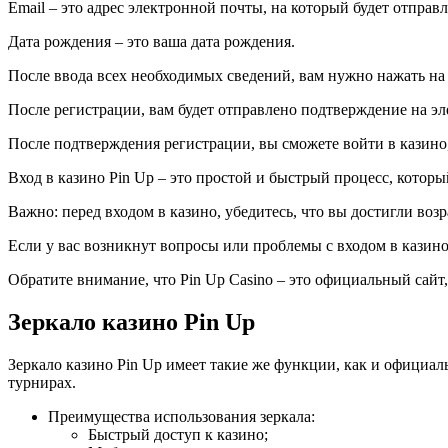
Email – это адрес электронной почты, на который будет отпра
Дата рождения – это ваша дата рождения.
После ввода всех необходимых сведений, вам нужно нажать на 
После регистрации, вам будет отправлено подтверждение на э
После подтверждения регистрации, вы сможете войти в казино,
Вход в казино Pin Up – это простой и быстрый процесс, которы
Важно: перед входом в казино, убедитесь, что вы достигли возра
Если у вас возникнут вопросы или проблемы с входом в казино,
Обратите внимание, что Pin Up Casino – это официальный сайт
Зеркало казино Pin Up
Зеркало казино Pin Up имеет такие же функции, как и официаль
турнирах.
Преимущества использования зеркала:
Быстрый доступ к казино;