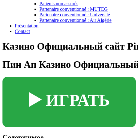
Patients non assurés
Partenaire conventionné : MUTEG
Partenaire conventionné : Université
Partenaire conventionné : Air Algérie
Présentation
Contact
Казино Официальный сайт Pin 
Пин Ап Казино Официальный са
▶️ ИГРАТЬ
Содержимое