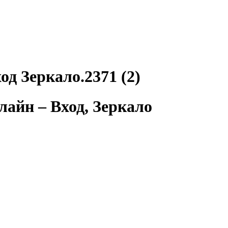
д Зеркало.2371 (2)
лайн – Вход, Зеркало