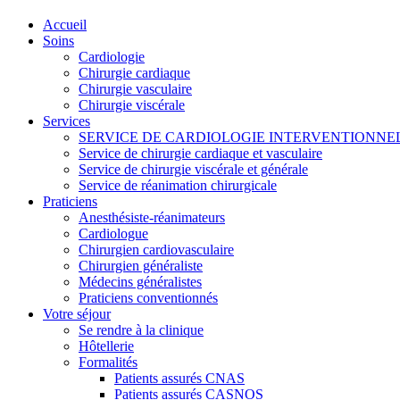
Accueil
Soins
Cardiologie
Chirurgie cardiaque
Chirurgie vasculaire
Chirurgie viscérale
Services
SERVICE DE CARDIOLOGIE INTERVENTIONNE
Service de chirurgie cardiaque et vasculaire
Service de chirurgie viscérale et générale
Service de réanimation chirurgicale
Praticiens
Anesthésiste-réanimateurs
Cardiologue
Chirurgien cardiovasculaire
Chirurgien généraliste
Médecins généralistes
Praticiens conventionnés
Votre séjour
Se rendre à la clinique
Hôtellerie
Formalités
Patients assurés CNAS
Patients assurés CASNOS