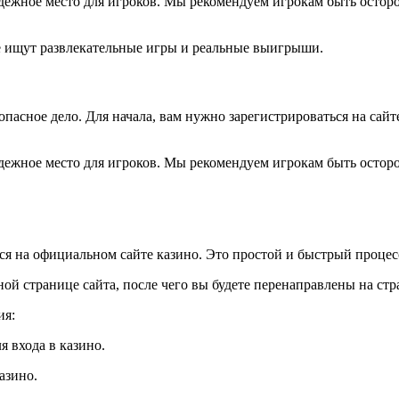
адежное место для игроков. Мы рекомендуем игрокам быть остор
ые ищут развлекательные игры и реальные выигрыши.
опасное дело. Для начала, вам нужно зарегистрироваться на сайт
адежное место для игроков. Мы рекомендуем игрокам быть остор
ься на официальном сайте казино. Это простой и быстрый процесс
ной странице сайта, после чего вы будете перенаправлены на ст
ия:
я входа в казино.
азино.