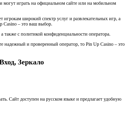
ки могут играть на официальном сайте или на мобильном
т игрокам широкий спектр услуг и развлекательных игр, а
p Casino – это ваш выбор.
 а также с политикой конфиденциальности оператора.
те надежный и проверенный оператор, то Pin Up Casino – это
Вход, Зеркало
грать. Сайт доступен на русском языке и предлагает удобную