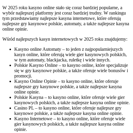
W 2025 roku kasyno online stało się coraz bardziej popularne, a
wybór najlepszej platformy jest coraz bardziej trudny. W rankingu
tym przedstawiamy najlepsze kasyna internetowe, które oferują
najlepsze gry kasynowe polskie, automaty, a także najlepsze kasyna
online opinie.
Wśród najlepszych kasyn internetowych w 2025 roku znajdujemy:
Kasyno online Automaty – to jeden z najpopularniejszych
kasyn online, które oferują wiele gier kasynowych polskich,
w tym automaty, blackjacka, ruletkę i wiele innych.
Polskie Kasyno Online – to kasyno online, które specjalizuje
się w gry kasynowe polskie, a także oferuje wiele bonusów i
promocji.
Kasyno Online Opinie – to kasyno online, które oferuje
najlepsze gry kasynowe polskie, a także najlepsze kasyna
online opinie.
Polskie Kasyna – to kasyno online, które oferuje wiele gier
kasynowych polskich, a także najlepsze kasyna online opinie.
Casino PL – to kasyno online, które oferuje najlepsze gry
kasynowe polskie, a także najlepsze kasyna online opinie.
Kasyno Internetowe – to kasyno online, które oferuje wiele
gier kasynowych polskich, a także najlepsze kasyna online
opinie.