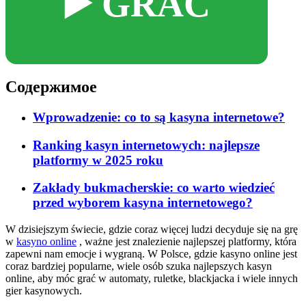
▶️ GRAĆ
Содержимое
Wprowadzenie: co to są kasyna internetowe?
Ranking kasyn internetowych: najlepsze
platformy w 2025 roku
Zakłady bukmacherskie: co warto wiedzieć
przed wyborem kasyna internetowego?
W dzisiejszym świecie, gdzie coraz więcej ludzi decyduje się na grę
w
kasyno online
, ważne jest znalezienie najlepszej platformy, która
zapewni nam emocje i wygraną. W Polsce, gdzie kasyno online jest
coraz bardziej popularne, wiele osób szuka najlepszych kasyn
online, aby móc grać w automaty, ruletke, blackjacka i wiele innych
gier kasynowych.