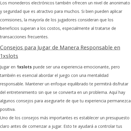
Los monederos electrónicos también ofrecen un nivel de anonimato
y seguridad que es atractivo para muchos. Si bien pueden aplicar
comisiones, la mayoría de los jugadores consideran que los
beneficios superan a los costos, especialmente al tratarse de
transacciones frecuentes.
Consejos para Jugar de Manera Responsable en
1xslots
Jugar en
1xslots
puede ser una experiencia emocionante, pero
también es esencial abordar el juego con una mentalidad
responsable. Mantener un enfoque equilibrado te permitirá disfrutar
del entretenimiento sin que se convierta en un problema. Aquí hay
algunos consejos para asegurarte de que tu experiencia permanezca
positiva.
Uno de los consejos más importantes es establecer un presupuesto
claro antes de comenzar a jugar. Esto te ayudará a controlar tus