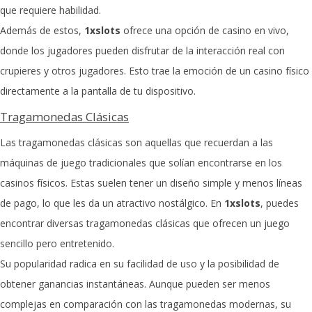
que requiere habilidad.
Además de estos,
1xslots
ofrece una opción de casino en vivo,
donde los jugadores pueden disfrutar de la interacción real con
crupieres y otros jugadores. Esto trae la emoción de un casino físico
directamente a la pantalla de tu dispositivo.
Tragamonedas Clásicas
Las tragamonedas clásicas son aquellas que recuerdan a las
máquinas de juego tradicionales que solían encontrarse en los
casinos físicos. Estas suelen tener un diseño simple y menos líneas
de pago, lo que les da un atractivo nostálgico. En
1xslots
, puedes
encontrar diversas tragamonedas clásicas que ofrecen un juego
sencillo pero entretenido.
Su popularidad radica en su facilidad de uso y la posibilidad de
obtener ganancias instantáneas. Aunque pueden ser menos
complejas en comparación con las tragamonedas modernas, su