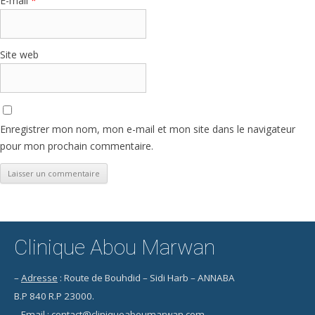
E-mail
*
Site web
Enregistrer mon nom, mon e-mail et mon site dans le navigateur
pour mon prochain commentaire.
Clinique Abou Marwan
–
Adresse
: Route de Bouhdid – Sidi Harb – ANNABA
B.P 840 R.P 23000.
–
Email
: contact@cliniqueaboumarwan.com