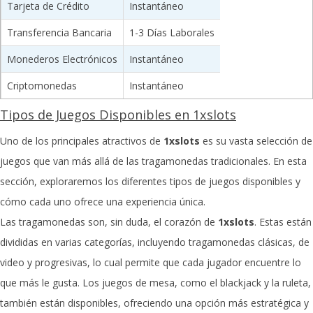
Tarjeta de Crédito
Instantáneo
Transferencia Bancaria
1-3 Días Laborales
Monederos Electrónicos
Instantáneo
Criptomonedas
Instantáneo
Tipos de Juegos Disponibles en 1xslots
Uno de los principales atractivos de
1xslots
es su vasta selección de
juegos que van más allá de las tragamonedas tradicionales. En esta
sección, exploraremos los diferentes tipos de juegos disponibles y
cómo cada uno ofrece una experiencia única.
Las tragamonedas son, sin duda, el corazón de
1xslots
. Estas están
divididas en varias categorías, incluyendo tragamonedas clásicas, de
video y progresivas, lo cual permite que cada jugador encuentre lo
que más le gusta. Los juegos de mesa, como el blackjack y la ruleta,
también están disponibles, ofreciendo una opción más estratégica y