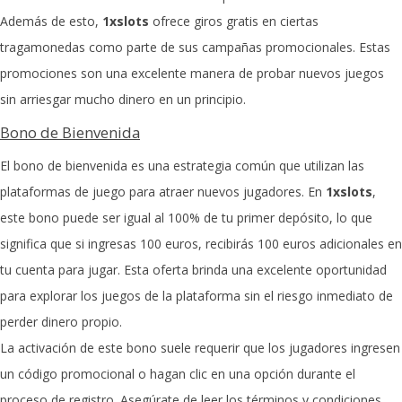
Además de esto,
1xslots
ofrece giros gratis en ciertas
tragamonedas como parte de sus campañas promocionales. Estas
promociones son una excelente manera de probar nuevos juegos
sin arriesgar mucho dinero en un principio.
Bono de Bienvenida
El bono de bienvenida es una estrategia común que utilizan las
plataformas de juego para atraer nuevos jugadores. En
1xslots
,
este bono puede ser igual al 100% de tu primer depósito, lo que
significa que si ingresas 100 euros, recibirás 100 euros adicionales en
tu cuenta para jugar. Esta oferta brinda una excelente oportunidad
para explorar los juegos de la plataforma sin el riesgo inmediato de
perder dinero propio.
La activación de este bono suele requerir que los jugadores ingresen
un código promocional o hagan clic en una opción durante el
proceso de registro. Asegúrate de leer los términos y condiciones