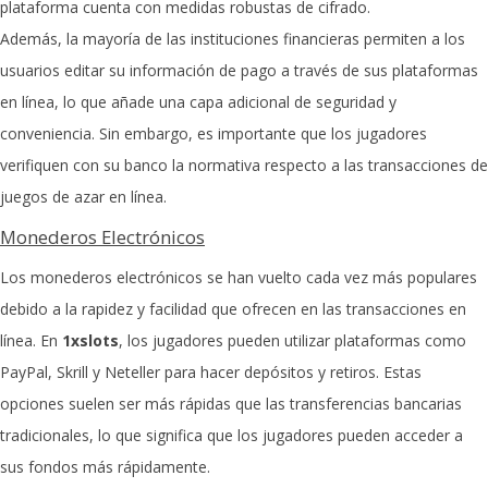
plataforma cuenta con medidas robustas de cifrado.
Además, la mayoría de las instituciones financieras permiten a los
usuarios editar su información de pago a través de sus plataformas
en línea, lo que añade una capa adicional de seguridad y
conveniencia. Sin embargo, es importante que los jugadores
verifiquen con su banco la normativa respecto a las transacciones de
juegos de azar en línea.
Monederos Electrónicos
Los monederos electrónicos se han vuelto cada vez más populares
debido a la rapidez y facilidad que ofrecen en las transacciones en
línea. En
1xslots
, los jugadores pueden utilizar plataformas como
PayPal, Skrill y Neteller para hacer depósitos y retiros. Estas
opciones suelen ser más rápidas que las transferencias bancarias
tradicionales, lo que significa que los jugadores pueden acceder a
sus fondos más rápidamente.