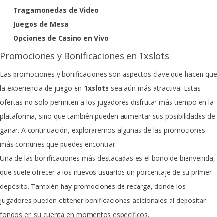
Tragamonedas de Video
Juegos de Mesa
Opciones de Casino en Vivo
Promociones y Bonificaciones en 1xslots
Las promociones y bonificaciones son aspectos clave que hacen que
la experiencia de juego en
1xslots
sea aún más atractiva. Estas
ofertas no solo permiten a los jugadores disfrutar más tiempo en la
plataforma, sino que también pueden aumentar sus posibilidades de
ganar. A continuación, exploraremos algunas de las promociones
más comunes que puedes encontrar.
Una de las bonificaciones más destacadas es el bono de bienvenida,
que suele ofrecer a los nuevos usuarios un porcentaje de su primer
depósito. También hay promociones de recarga, donde los
jugadores pueden obtener bonificaciones adicionales al depositar
fondos en su cuenta en momentos específicos.