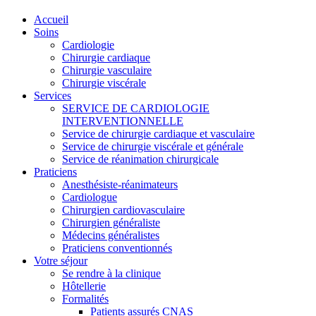
Accueil
Soins
Cardiologie
Chirurgie cardiaque
Chirurgie vasculaire
Chirurgie viscérale
Services
SERVICE DE CARDIOLOGIE
INTERVENTIONNELLE
Service de chirurgie cardiaque et vasculaire
Service de chirurgie viscérale et générale
Service de réanimation chirurgicale
Praticiens
Anesthésiste-réanimateurs
Cardiologue
Chirurgien cardiovasculaire
Chirurgien généraliste
Médecins généralistes
Praticiens conventionnés
Votre séjour
Se rendre à la clinique
Hôtellerie
Formalités
Patients assurés CNAS