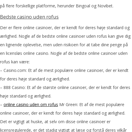
på flere forskellige platforme, herunder Bingoal og Novibet.
Bedste casino uden rofus
Der er flere online casinoer, der er kendt for deres høje standard og
ærlighed. Nogle af de bedste online casinoer uden rofus kan give dig
en lignende oplevelse, men uden risikoen for at tabe dine penge på
en licensløs online casino. Nogle af de bedste online casinoer uden
rofus kan være:
– Casino.com: Et af de mest populære online casinoer, der er kendt
for deres høje standard og ærlighed.
– 888 Casino: Et af de største online casinoer, der er kendt for deres
høje standard og ærlighed.
–
online casino uden om rofus
Mr Green: Et af de mest populære
online casinoer, der er kendt for deres høje standard og ærlighed.
Det er vigtigt at huske, at selv om disse online casinoer er
licensregulerede, er det stadig vigtigt at læse og forstå deres vilkår