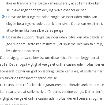
ikke er transparente. Dette kan resultere i, at spillerne ikke kan
se, hvilke regler der gælder, og hvilke chancer de har.
Ubevisste betalingsmetoder: Nogle casinoer uden rofus kan
tilbyde betalingsmetoder, der ikke er sikre. Dette kan resultere i,
at spillerne ikke kan sikre deres penge.
Ubevisste support: Nogle casinoer uden rofus kan ikke tilbyde en
god support. Dette kan resultere i, at spillerne ikke kan få hjælp,
hvis de har problemer.
Det er vigtigt at være bevidst om disse risici, før man begynder at
spille. Det er også vigtigt at vælge et online casino uden rofus, der er
licenseret og har en god oplægning. Dette kan sikre, at spillerne har
en sikker og transparent spiloplevelse.
Et casino uden rofus kan ikke garanteres at udbetale vinderne. Dette
kan resultere i, at spillerne ikke får deres vundne penge. Det er derfor
vigtigt at vælge et online casino uden rofus, der er licenseret og har