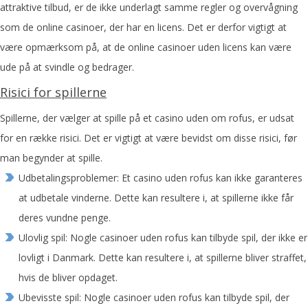
attraktive tilbud, er de ikke underlagt samme regler og overvågning
som de online casinoer, der har en licens. Det er derfor vigtigt at
være opmærksom på, at de online casinoer uden licens kan være
ude på at svindle og bedrager.
Risici for spillerne
Spillerne, der vælger at spille på et casino uden om rofus, er udsat
for en række risici. Det er vigtigt at være bevidst om disse risici, før
man begynder at spille.
Udbetalingsproblemer: Et casino uden rofus kan ikke garanteres
at udbetale vinderne. Dette kan resultere i, at spillerne ikke får
deres vundne penge.
Ulovlig spil: Nogle casinoer uden rofus kan tilbyde spil, der ikke er
lovligt i Danmark. Dette kan resultere i, at spillerne bliver straffet,
hvis de bliver opdaget.
Ubevisste spil: Nogle casinoer uden rofus kan tilbyde spil, der