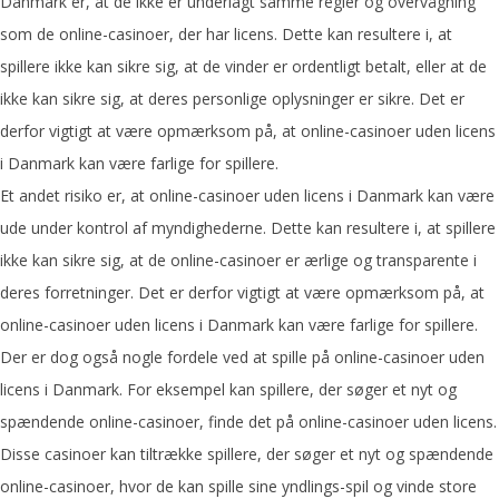
Danmark er, at de ikke er underlagt samme regler og overvågning
som de online-casinoer, der har licens. Dette kan resultere i, at
spillere ikke kan sikre sig, at de vinder er ordentligt betalt, eller at de
ikke kan sikre sig, at deres personlige oplysninger er sikre. Det er
derfor vigtigt at være opmærksom på, at online-casinoer uden licens
i Danmark kan være farlige for spillere.
Et andet risiko er, at online-casinoer uden licens i Danmark kan være
ude under kontrol af myndighederne. Dette kan resultere i, at spillere
ikke kan sikre sig, at de online-casinoer er ærlige og transparente i
deres forretninger. Det er derfor vigtigt at være opmærksom på, at
online-casinoer uden licens i Danmark kan være farlige for spillere.
Der er dog også nogle fordele ved at spille på online-casinoer uden
licens i Danmark. For eksempel kan spillere, der søger et nyt og
spændende online-casinoer, finde det på online-casinoer uden licens.
Disse casinoer kan tiltrække spillere, der søger et nyt og spændende
online-casinoer, hvor de kan spille sine yndlings-spil og vinde store