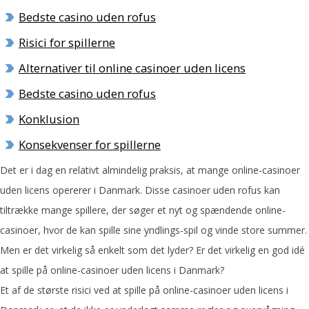
Bedste casino uden rofus
Risici for spillerne
Alternativer til online casinoer uden licens
Bedste casino uden rofus
Konklusion
Konsekvenser for spillerne
Det er i dag en relativt almindelig praksis, at mange online-casinoer
uden licens opererer i Danmark. Disse casinoer uden rofus kan
tiltrække mange spillere, der søger et nyt og spændende online-
casinoer, hvor de kan spille sine yndlings-spil og vinde store summer.
Men er det virkelig så enkelt som det lyder? Er det virkelig en god idé
at spille på online-casinoer uden licens i Danmark?
Et af de største risici ved at spille på online-casinoer uden licens i