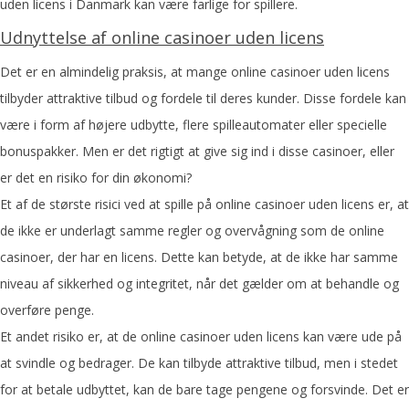
uden licens i Danmark kan være farlige for spillere.
Udnyttelse af online casinoer uden licens
Det er en almindelig praksis, at mange online casinoer uden licens
tilbyder attraktive tilbud og fordele til deres kunder. Disse fordele kan
være i form af højere udbytte, flere spilleautomater eller specielle
bonuspakker. Men er det rigtigt at give sig ind i disse casinoer, eller
er det en risiko for din økonomi?
Et af de største risici ved at spille på online casinoer uden licens er, at
de ikke er underlagt samme regler og overvågning som de online
casinoer, der har en licens. Dette kan betyde, at de ikke har samme
niveau af sikkerhed og integritet, når det gælder om at behandle og
overføre penge.
Et andet risiko er, at de online casinoer uden licens kan være ude på
at svindle og bedrager. De kan tilbyde attraktive tilbud, men i stedet
for at betale udbyttet, kan de bare tage pengene og forsvinde. Det er