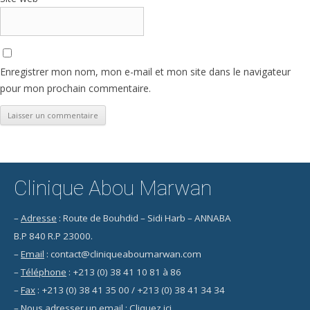
Enregistrer mon nom, mon e-mail et mon site dans le navigateur
pour mon prochain commentaire.
Clinique Abou Marwan
–
Adresse
: Route de Bouhdid – Sidi Harb – ANNABA
B.P 840 R.P 23000.
–
Email
: contact@cliniqueaboumarwan.com
–
Téléphone
: +213 (0) 38 41 10 81 à 86
–
Fax
: +213 (0) 38 41 35 00 / +213 (0) 38 41 34 34
–
Nous adresser un email
:
Cliquez ici
.