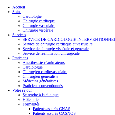
Accueil
Soins
Cardiologie
Chirurgie cardiaque
Chirurgie vasculaire
Chirurgie viscérale
Services
SERVICE DE CARDIOLOGIE INTERVENTIONNE
Service de chirurgie cardiaque et vasculaire
Service de chirurgie viscérale et générale
Service de réanimation chirurgicale
Praticiens
Anesthésiste-réanimateurs
Cardiologue
Chirurgien cardiovasculaire
Chirurgien généraliste
Médecins généralistes
Praticiens conventionnés
Votre séjour
Se rendre à la clinique
Hôtellerie
Formalités
Patients assurés CNAS
Patients assurés CASNOS