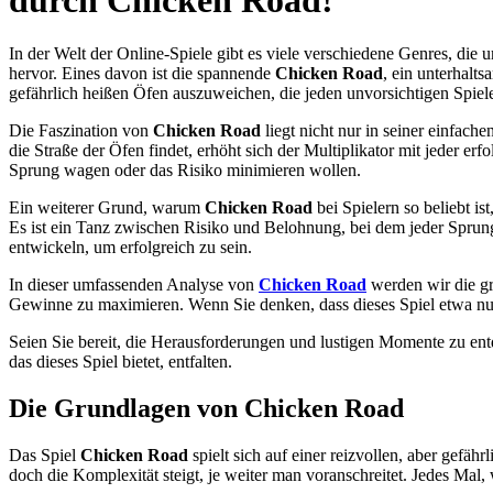
durch Chicken Road!
In der Welt der Online-Spiele gibt es viele verschiedene Genres, di
hervor. Eines davon ist die spannende
Chicken Road
, ein unterhalts
gefährlich heißen Öfen auszuweichen, die jeden unvorsichtigen Spiel
Die Faszination von
Chicken Road
liegt nicht nur in seiner einfac
die Straße der Öfen findet, erhöht sich der Multiplikator mit jeder e
Sprung wagen oder das Risiko minimieren wollen.
Ein weiterer Grund, warum
Chicken Road
bei Spielern so beliebt is
Es ist ein Tanz zwischen Risiko und Belohnung, bei dem jeder Sprung 
entwickeln, um erfolgreich zu sein.
In dieser umfassenden Analyse von
Chicken Road
werden wir die gr
Gewinne zu maximieren. Wenn Sie denken, dass dieses Spiel etwa nur 
Seien Sie bereit, die Herausforderungen und lustigen Momente zu ent
das dieses Spiel bietet, entfalten.
Die Grundlagen von Chicken Road
Das Spiel
Chicken Road
spielt sich auf einer reizvollen, aber gefä
doch die Komplexität steigt, je weiter man voranschreitet. Jedes Mal,