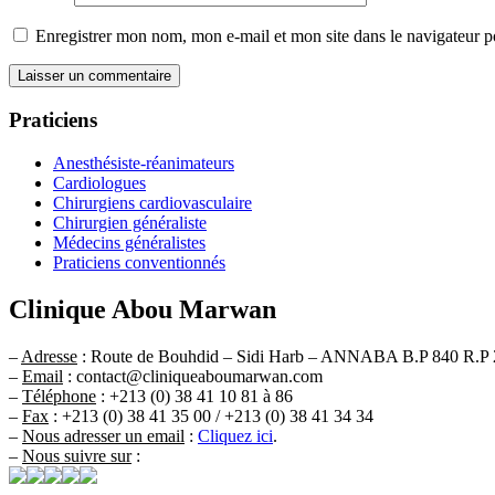
Enregistrer mon nom, mon e-mail et mon site dans le navigateur
Praticiens
Anesthésiste-réanimateurs
Cardiologues
Chirurgiens cardiovasculaire
Chirurgien généraliste
Médecins généralistes
Praticiens conventionnés
Clinique Abou Marwan
–
Adresse
: Route de Bouhdid – Sidi Harb – ANNABA B.P 840 R.P 
–
Email
: contact@cliniqueaboumarwan.com
–
Téléphone
: +213 (0) 38 41 10 81 à 86
–
Fax
: +213 (0) 38 41 35 00 / +213 (0) 38 41 34 34
–
Nous adresser un email
:
Cliquez ici
.
–
Nous suivre sur
: