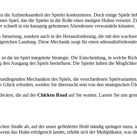
e um die Aufmerksamkeit der Spieler konkurrieren. Doch einige Spiele 
ames Spiel, das die Spieler in die Rolle eines mutigen Huhns versetzt. Zi
er schnell in ein knusprig gebratenes Abendessen verwandeln könnten.
hen Steuerung, sondern auch in der Herausforderung, die mit den wach
rfolgreichen Landung. Diese Mechanik sorgt für einen adrenalinfördernd
t, ist die im Spiel integrierte Strategie. Die Entscheidung, in welche R
den Ausgang des Spiels beeinflusst. Die Spieler haben die Möglichkeit
undlegenden Mechaniken des Spiels, die verschiedenen Spielvarianten, 
Glück erfordert, werden Sie überrascht sein von den strategischen Übe
decken, die auf der
Chicken Road
auf Sie warten. Lassen Sie uns gem
hrlichen Straße ab, auf der unser gefiederter Held ständig springen mus
 wenn das Huhn erfolgreich landet, erhöht sich der Multiplikator, was d