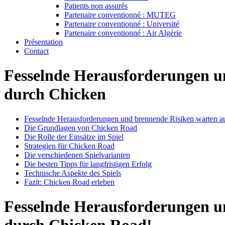
Patients non assurés
Partenaire conventionné : MUTEG
Partenaire conventionné : Université
Partenaire conventionné : Air Algérie
Présentation
Contact
Fesselnde Herausforderungen un
durch Chicken
Fesselnde Herausforderungen und brennende Risiken warten au
Die Grundlagen von Chicken Road
Die Rolle der Einsätze im Spiel
Strategien für Chicken Road
Die verschiedenen Spielvarianten
Die besten Tipps für langfristigen Erfolg
Technische Aspekte des Spiels
Fazit: Chicken Road erleben
Fesselnde Herausforderungen un